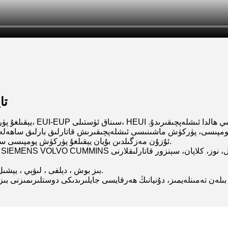
تا
ئۇزۇن مەزگىلدىن بۇيان يېقىلغۇ پۈركۈش پومپىسى سىناق ئۈسكۈنىلىرىنى ئىشلەپچىقىرىشتا مۇتەخەسسىس بولۇپ كەلگەن.
3. بىز بوش ، دېلفى ، لىۋېي ، يېشىل كۈچ ، ۋېيفۇ ، شىڭما ئېك. ماركا ۋاكالەتچىسى ، سېتىش چېمپىيونى.
لەن تەمىنلەيمىز، دۇنيانىڭ ھەرقايسى جايلىرىدىكى دوستلىرىمىزنى بى