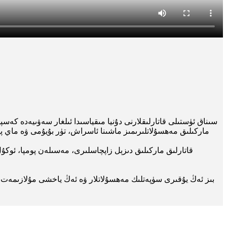
بىز ئەڭ يۇقىرى سۈپەتلىك مەھسۇلاتلار ۋە ئەڭ ياخشى مۇلازىمەت بى