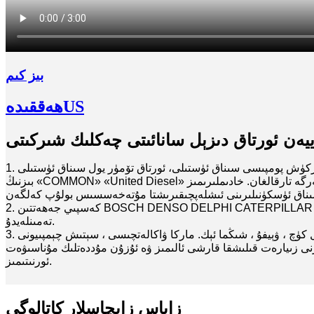
بىز كىم
US
ھەققىدە
ييەن ئورتاق دىزېل سانائىتى چەكلىك شىركىتى
1. يېقىلغۇ پۈركۈش پومپىسى سىناق ئۈستىلى، ئورتاق تۆمۈر يول سىناق ئۈستىلى، EUI-EUP سىناق ئۈستىلى، HEUI سىناق ئۈستىلى قاتارلىقلارنى دۇنيا مىقياسىدا ئىلغار سەۋىيەدە كەسپىي ھالدا ئىشلەپچىقىرىدۇ.
بىزنىڭ «COMMON» «United Diesel» ماركىلىق مەھسۇلاتلىرىمىز ماشىنا ئاسراش، تۈر بۇيۇمى ۋە ماي ​​پومپىسى، پۈركۈش ماشىنىسى ئىشلەپچىقىرىش قاتارلىق بارلىق ساھەلەرگە تارقالغان. خادىملىرىمىز
2. كەسپىي جەھەتتىن BOSCH DENSO DELPHI CATERPILLAR SIEMENS VOLVO CUMMINS قاتارلىق ماركىلىق دىزېل زاپچاسلىرى، مەسىلەن پومپا، ئوكۇل، نوز، كلاپان، سېنزور قاتارلىقلارنى
تەمىنلەيدۇ.
زنى زىيارەت قىلىشقا قارشى ئالىمىز ۋە ئۇزۇن مۇددەتلىك مۇناسىۋەت
ئورنىتىمىز.
زاپاس زاپچاسلار كاتالوگى