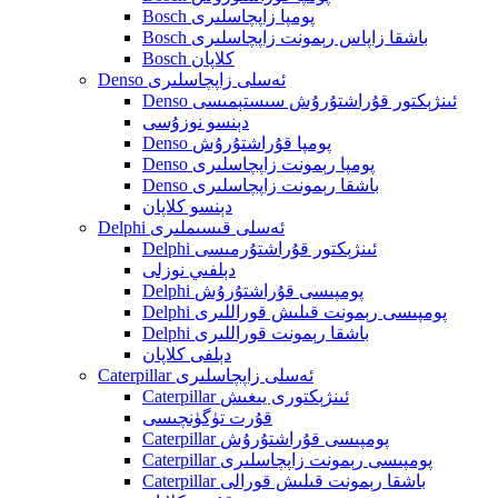
Bosch پومپا زاپچاسلىرى
Bosch باشقا زاپاس رېمونت زاپچاسلىرى
Bosch كلاپان
Denso ئەسلى زاپچاسلىرى
Denso ئىنژېكتور قۇراشتۇرۇش سىستېمىسى
دېنسو نوزۇسى
Denso پومپا قۇراشتۇرۇش
Denso پومپا رېمونت زاپچاسلىرى
Denso باشقا رېمونت زاپچاسلىرى
دېنسو كلاپان
Delphi ئەسلى قىسىملىرى
Delphi ئىنژېكتور قۇراشتۇرمىسى
دېلفىي نوزلى
Delphi پومپىسى قۇراشتۇرۇش
Delphi پومپىسى رېمونت قىلىش قوراللىرى
Delphi باشقا رېمونت قوراللىرى
دېلفى كلاپان
Caterpillar ئەسلى زاپچاسلىرى
Caterpillar ئىنژېكتورى يىغىش
قۇرت تۈگۈنچىسى
Caterpillar پومپىسى قۇراشتۇرۇش
Caterpillar پومپىسى رېمونت زاپچاسلىرى
Caterpillar باشقا رېمونت قىلىش قورالى