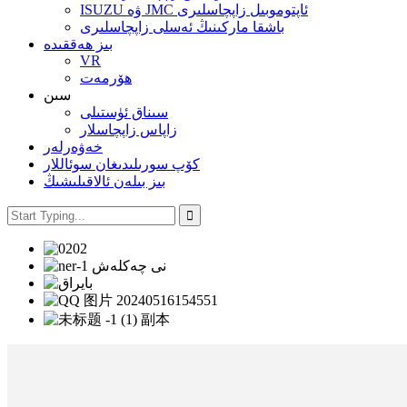
ISUZU ۋە JMC ئاپتوموبىل زاپچاسلىرى
باشقا ماركىنىڭ ئەسلى زاپچاسلىرى
بىز ھەققىدە
VR
ھۆرمەت
سىن
سىناق ئۈستىلى
زاپاس زاپچاسلار
خەۋەرلەر
كۆپ سورىلىدىغان سوئاللار
بىز بىلەن ئالاقىلىشىڭ