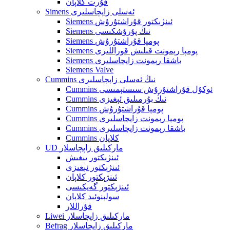
قۇرت كلاپان
Simens ئەسلى زاپچاسلىرى
Siemens ئىنژېكتور قۇراشتۇرۇش
Siemens نىڭ پۇرۇشكىسى
Siemens پومپا قۇراشتۇرۇش
Siemens پومپا رېمونت قىلىش قوراللىرى
Siemens باشقا رېمونت زاپچاسلىرى
Siemens Valve
Cummins نىڭ ئەسلى زاپچاسلىرى
Cummins ئوكۇل قۇراشتۇرۇش سىستېمىسى
Cummins نىڭ بۇرمىلىق ئېغىزى
Cummins پومپا قۇراشتۇرۇش
Cummins پومپا رېمونت زاپچاسلىرى
Cummins باشقا رېمونت زاپچاسلىرى
Cummins كلاپان
UD ماركىلىق زاپچاسلار
ئىنژېكتور يىغىش
ئىنژېكتور ئېغىزى
ئىنژېكتور كلاپان
ئىنژېكتور گەيكىسى
سولېنوئىد كلاپان
قۇراللار
Liwei ماركىلىق زاپچاسلار
Befrag ماركىلىق زاپچاسلار