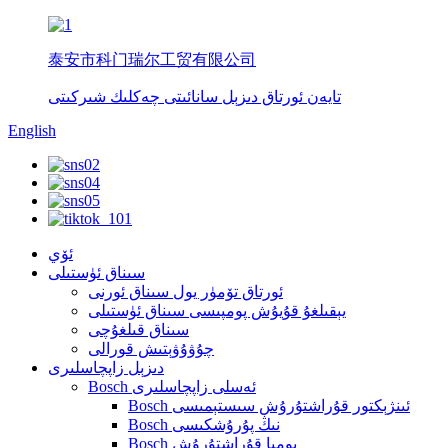
泰安市科门瑞尔工贸有限公司
تايەن ئورتاق دىزېل سانائىتى چەكلىك شىركىتى
English
ئۆي
سىناق ئۈستىلى
ئورتاق تۆمۈر يول سىناق ئورنى
يېقىلغۇ قۇيۇش پومپىسى سىناق ئۈستىلى
سىناق قىلغۇچى
چۇۋۇۋېتىش قورالى
دىزېل زاپچاسلىرى
Bosch ئەسلى زاپچاسلىرى
Bosch ئىنژېكتور قۇراشتۇرۇش سىستېمىسى
Bosch نىڭ پۇرۇشكىسى
Bosch پومپا قۇراشتۇرۇش