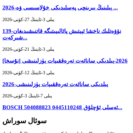
2026-يىلىنىڭ بىرىنچى پەسلىدىكى خۇلاسىسى ۋە ...
2026-يىلى 3-ئاينىڭ 27-كۈنى
139-نۆۋەتلىك ناخشا ئېيتىش پائالىيىتىگە قاتنىشىدىغان
شىركەت...
2026-يىلى 3-ئاينىڭ 21-كۈنى
[نۇسخا] 2026-يىلدىكى سانائەت تەرەققىيات يۈزلىنىشى
2026-يىلى 3-ئاينىڭ 12-كۈنى
2026-يىلدىكى سانائەت تەرەققىيات يۈزلىنىشى
2026-يىلى 7-ئاينىڭ 3-كۈنى
BOSCH ئەسلى ئۇچلۇق 0445110248 504088823...
سوئال سوراش