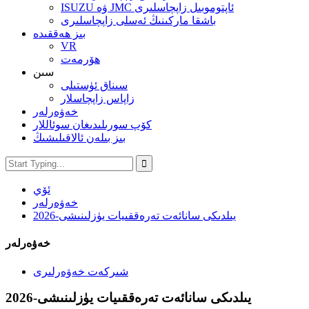
ISUZU ۋە JMC ئاپتوموبىل زاپچاسلىرى
باشقا ماركىنىڭ ئەسلى زاپچاسلىرى
بىز ھەققىدە
VR
ھۆرمەت
سىن
سىناق ئۈستىلى
زاپاس زاپچاسلار
خەۋەرلەر
كۆپ سورىلىدىغان سوئاللار
بىز بىلەن ئالاقىلىشىڭ
ئۆي
خەۋەرلەر
2026-يىلدىكى سانائەت تەرەققىيات يۈزلىنىشى
خەۋەرلەر
شىركەت خەۋەرلىرى
2026-يىلدىكى سانائەت تەرەققىيات يۈزلىنىشى