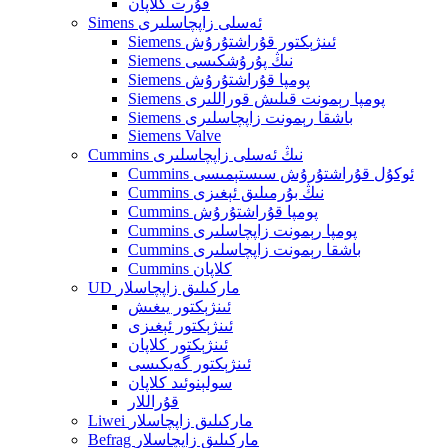
قۇرت كلاپان
Simens ئەسلى زاپچاسلىرى
Siemens ئىنژېكتور قۇراشتۇرۇش
Siemens نىڭ پۇرۇشكىسى
Siemens پومپا قۇراشتۇرۇش
Siemens پومپا رېمونت قىلىش قوراللىرى
Siemens باشقا رېمونت زاپچاسلىرى
Siemens Valve
Cummins نىڭ ئەسلى زاپچاسلىرى
Cummins ئوكۇل قۇراشتۇرۇش سىستېمىسى
Cummins نىڭ بۇرمىلىق ئېغىزى
Cummins پومپا قۇراشتۇرۇش
Cummins پومپا رېمونت زاپچاسلىرى
Cummins باشقا رېمونت زاپچاسلىرى
Cummins كلاپان
UD ماركىلىق زاپچاسلار
ئىنژېكتور يىغىش
ئىنژېكتور ئېغىزى
ئىنژېكتور كلاپان
ئىنژېكتور گەيكىسى
سولېنوئىد كلاپان
قۇراللار
Liwei ماركىلىق زاپچاسلار
Befrag ماركىلىق زاپچاسلار