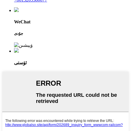
WeChat
جۇدى
ئۈستى