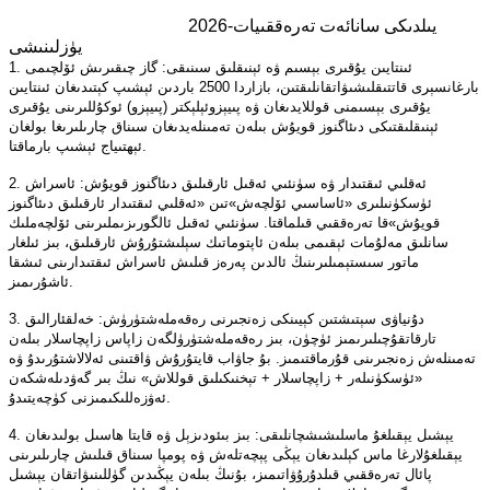
2026-يىلدىكى سانائەت تەرەققىيات
يۈزلىنىشى
1. ئىنتايىن يۇقىرى بېسىم ۋە ئېنىقلىق سىنىقى: گاز چىقىرىش ئۆلچىمى
بارغانسېرى قاتتىقلىشىۋاتقانلىقتىن، بازاردا 2500 باردىن ئېشىپ كېتىدىغان ئىنتايىن
يۇقىرى بېسىمنى قوللايدىغان ۋە پىيېزوئېلېكتر (پىيېزو) ئوكۇللىرىنى يۇقىرى
ئېنىقلىقتىكى دىئاگنوز قويۇش بىلەن تەمىنلەيدىغان سىناق چارىلىرىغا بولغان
ئېھتىياج ئېشىپ بارماقتا.
2. ئەقلىي ئىقتىدار ۋە سۈنئىي ئەقىل ئارقىلىق دىئاگنوز قويۇش: ئاسراش
ئۈسكۈنىلىرى «ئاساسىي ئۆلچەش»تىن «ئەقلىي ئىقتىدار ئارقىلىق دىئاگنوز
قويۇش»قا تەرەققىي قىلماقتا. سۈنئىي ئەقىل ئالگورىزىملىرىنى ئۆلچەملىك
سانلىق مەلۇمات ئېقىمى بىلەن ئاپتوماتىك سېلىشتۇرۇش ئارقىلىق، بىز ئىلغار
ماتور سىستېمىلىرىنىڭ ئالدىن پەرەز قىلىش ئاسراش ئىقتىدارىنى ئىشقا
ئاشۇرىمىز.
3. دۇنياۋى سېتىشتىن كېيىنكى زەنجىرنى رەقەملەشتۈرۈش: خەلقئارالىق
تارقاتقۇچىلىرىمىز ئۈچۈن، بىز رەقەملەشتۈرۈلگەن زاپاس زاپچاسلار بىلەن
تەمىنلەش زەنجىرىنى قۇرماقتىمىز. بۇ جاۋاب قايتۇرۇش ۋاقتىنى ئەلالاشتۇرىدۇ ۋە
«ئۈسكۈنىلەر + زاپچاسلار + تېخنىكىلىق قوللاش» نىڭ بىر گەۋدىلەشكەن
ئەۋزەللىكىمىزنى كۈچەيتىدۇ.
4. يېشىل يېقىلغۇ ماسلىشىشچانلىقى: بىز بىئودىزېل ۋە قايتا ھاسىل بولىدىغان
يېقىلغۇلارغا ماس كېلىدىغان يېڭى پېچەتلەش ۋە پومپا سىناق قىلىش چارىلىرىنى
پائال تەرەققىي قىلدۇرۇۋاتىمىز، بۇنىڭ بىلەن يېڭىدىن گۈللىنىۋاتقان يېشىل