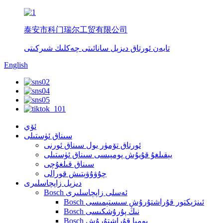
泰安市科门瑞尔工贸有限公司
تايەن ئورتاق دىزېل سانائىتى چەكلىك شىركىتى
English
ئۆي
سىناق ئۈستىلى
ئورتاق تۆمۈر يول سىناق ئورنى
يېقىلغۇ قۇيۇش پومپىسى سىناق ئۈستىلى
سىناق قىلغۇچى
چۇۋۇۋېتىش قورالى
دىزېل زاپچاسلىرى
Bosch ئەسلى زاپچاسلىرى
Bosch ئىنژېكتور قۇراشتۇرۇش سىستېمىسى
Bosch نىڭ پۇرۇشكىسى
Bosch پومپا قۇراشتۇرۇش