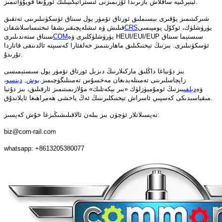
ئېنېرگىيە ساقلاش بازىرىدا ئۆزىمىزنى ئىستراتېگىيىلىك ئورۇنغا قويۇۋاتىمىز.
شىركىتىمىز يۇقىرى بېسىملىق ئورتاق تۆمۈر يول سىناق ئۈسكۈنىلىرىنى تەتقىق
يۈرۈشلۈك، ئوكۇل پومپىسى
CRS
قىلىش ۋە ئىشلەپچىقىرىشقا ئىختىساسلاشقان
يۈرۈشلۈكلىرى ۋە HEUI/EUI/EUP سىستېما سىناق
COM
سىناق ستەندىلىرى
ئۈسكۈنىلىرى. بىزنىڭ تېخنىكىلىق ماھارىتىمىز خەلقئارا كەسىپتە ئالدىنقى قاتاردا
تۇرىدۇ.
بىز دۇنياغا داڭلىق ماركىلارنىڭ دىزېل ئورتاق تۆمۈر يول سىستېمىسى
زاپچاسلىرىنى تەمىنلەيدىغان مەخسۇس تەمىنلىگۈچىمىز.
بوش
,
دېنسو
،
ۋە
دېلفى
بىزنىڭ ئومۇميۈزلۈك «بىر بېكەتلىك» مۇلازىمىتىمىز ئارقىلىق، بىز دۇنيا
مىقياسىدىكى كەسپىي ئاسراش تېخنىكلىرىنىڭ ئەڭ ياخشى ھەمراھىغا ئايلاندۇق.
تەپسىلاتلار ئۈچۈن بىز بىلەن ئالاقىلىشىڭىزغا خۇش كەپسىز:
biz@com-rail.com
whatsapp: +8613205380077