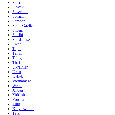
Sinhala
Slovak
Slovenian
Somali
Samoan
Scots Gaelic
Shona
Sindhi
Sundanese
Swahili
Tajik
Tamil
Telugu
Thai
Ukrainian
Urdu
Uzbek
Vietnamese
Welsh
Xhosa
Yiddish
Yoruba
Zulu
Kinyarwanda
Tatar