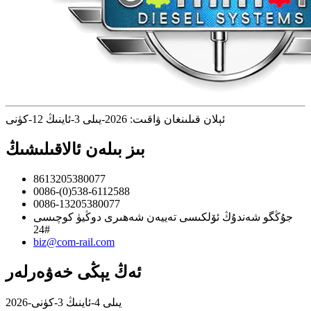
ئېلان قىلىنغان ۋاقىت: 2026-يىلى 3-ئاينىڭ 12-كۈنى
بىز بىلەن ئالاقىلىشىڭ
8613205380077
0086-(0)538-6112588
0086-13205380077
جۇڭگو شەندۇڭ ئۆلكىسى تەييەن شەھىرى دوڭيۈ كوچىسى
24#
biz@com-rail.com
ئەڭ يېڭى خەۋەرلەر
2026-يىلى 4-ئاينىڭ 3-كۈنى