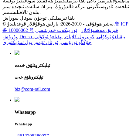
مەھسۇلاتلىرىمىز ياكى باھا تىزىملىكىمىز ھەققىدە سوئالىڭىز بولسا،
ئېلخەت ئادرېسىڭىزنى بىزگە قالدۇرۇڭ، بىز 24 سائەت ئىچىدە سىز
بىلەن ئالاقىلىشىمىز.
باھا تىزىملىكى ئۈچۈن سوئال سوراش
鲁 ICP
© نەشر ھوقۇقى - 2010-2026: بارلىق ھوقۇقلار قوغدىلىدۇ.
قىزىق مەھسۇلاتلار
-
تور بېكەت خەرىتىسى
备 16006062 号
Denso يېقىلغۇ ئوكۇلى
,
كونترول كلاپان
,
يېقىلغۇ ئوكۇلى
,
,
پۇرۇش
,
جۇڭگو نوزۇسى
,
ئورتاق تۆمۈر يول ئىنژېكتورى
ئېلېكترونلۇق خەت
ئېلېكترونلۇق خەت
biz@com-rail.com
Whatsapp
Whatsapp
+8613205380077