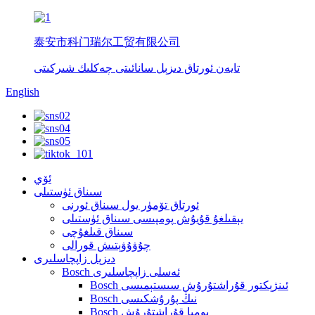
泰安市科门瑞尔工贸有限公司
تايەن ئورتاق دىزېل سانائىتى چەكلىك شىركىتى
English
ئۆي
سىناق ئۈستىلى
ئورتاق تۆمۈر يول سىناق ئورنى
يېقىلغۇ قۇيۇش پومپىسى سىناق ئۈستىلى
سىناق قىلغۇچى
چۇۋۇۋېتىش قورالى
دىزېل زاپچاسلىرى
Bosch ئەسلى زاپچاسلىرى
Bosch ئىنژېكتور قۇراشتۇرۇش سىستېمىسى
Bosch نىڭ پۇرۇشكىسى
Bosch پومپا قۇراشتۇرۇش