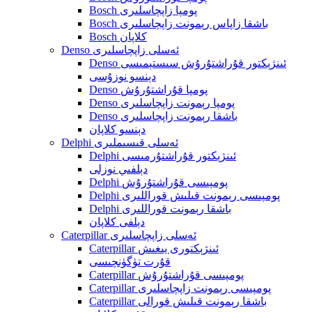
Bosch پومپا زاپچاسلىرى
Bosch باشقا زاپاس رېمونت زاپچاسلىرى
Bosch كلاپان
Denso ئەسلى زاپچاسلىرى
Denso ئىنژېكتور قۇراشتۇرۇش سىستېمىسى
دېنسو نوزۇسى
Denso پومپا قۇراشتۇرۇش
Denso پومپا رېمونت زاپچاسلىرى
Denso باشقا رېمونت زاپچاسلىرى
دېنسو كلاپان
Delphi ئەسلى قىسىملىرى
Delphi ئىنژېكتور قۇراشتۇرمىسى
دېلفىي نوزلى
Delphi پومپىسى قۇراشتۇرۇش
Delphi پومپىسى رېمونت قىلىش قوراللىرى
Delphi باشقا رېمونت قوراللىرى
دېلفى كلاپان
Caterpillar ئەسلى زاپچاسلىرى
Caterpillar ئىنژېكتورى يىغىش
قۇرت تۈگۈنچىسى
Caterpillar پومپىسى قۇراشتۇرۇش
Caterpillar پومپىسى رېمونت زاپچاسلىرى
Caterpillar باشقا رېمونت قىلىش قورالى