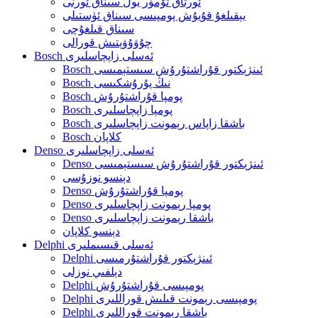
ئورتاق تۆمۈر يول سىناق ئورنى
يېقىلغۇ قۇيۇش پومپىسى سىناق ئۈستىلى
سىناق قىلغۇچى
چۇۋۇۋېتىش قورالى
Bosch ئەسلى زاپچاسلىرى
Bosch ئىنژېكتور قۇراشتۇرۇش سىستېمىسى
Bosch نىڭ پۇرۇشكىسى
Bosch پومپا قۇراشتۇرۇش
Bosch پومپا زاپچاسلىرى
Bosch باشقا زاپاس رېمونت زاپچاسلىرى
Bosch كلاپان
Denso ئەسلى زاپچاسلىرى
Denso ئىنژېكتور قۇراشتۇرۇش سىستېمىسى
دېنسو نوزۇسى
Denso پومپا قۇراشتۇرۇش
Denso پومپا رېمونت زاپچاسلىرى
Denso باشقا رېمونت زاپچاسلىرى
دېنسو كلاپان
Delphi ئەسلى قىسىملىرى
Delphi ئىنژېكتور قۇراشتۇرمىسى
دېلفىي نوزلى
Delphi پومپىسى قۇراشتۇرۇش
Delphi پومپىسى رېمونت قىلىش قوراللىرى
Delphi باشقا رېمونت قوراللىرى