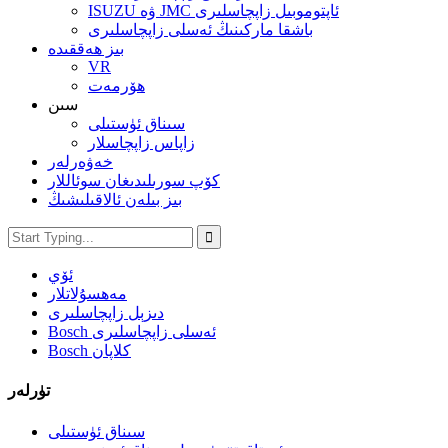
ISUZU ۋە JMC ئاپتوموبىل زاپچاسلىرى
باشقا ماركىنىڭ ئەسلى زاپچاسلىرى
بىز ھەققىدە
VR
ھۆرمەت
سىن
سىناق ئۈستىلى
زاپاس زاپچاسلار
خەۋەرلەر
كۆپ سورىلىدىغان سوئاللار
بىز بىلەن ئالاقىلىشىڭ
ئۆي
مەھسۇلاتلار
دىزېل زاپچاسلىرى
Bosch ئەسلى زاپچاسلىرى
Bosch كلاپان
تۈرلەر
سىناق ئۈستىلى