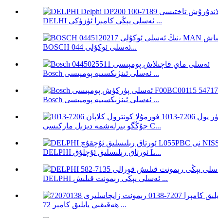
DELHI ئەسلى يېڭى كامېرا ئۈزۈكى ...
BOSCH ئەسلى ئوكۇلى 044...
Bosch ئەسلى ئىنژېكسىيە پومپىسى ...
Bosch ئەسلى ئىنژېكسىيە پومپىسى ...
جۇڭگو بىرلەشمە دىزېل ماركىسى C...
DELPHI ئورتاق رېلىسلىق ئۇچلۇق L...
DELPHI ئەسلى يېڭى رېمونت قىلىش ...
ھەقىقىي يايلىق كامېر 72 ...