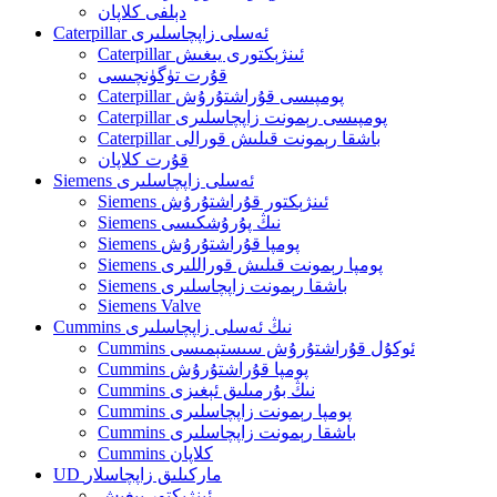
دېلفى كلاپان
Caterpillar ئەسلى زاپچاسلىرى
Caterpillar ئىنژېكتورى يىغىش
قۇرت تۈگۈنچىسى
Caterpillar پومپىسى قۇراشتۇرۇش
Caterpillar پومپىسى رېمونت زاپچاسلىرى
Caterpillar باشقا رېمونت قىلىش قورالى
قۇرت كلاپان
Siemens ئەسلى زاپچاسلىرى
Siemens ئىنژېكتور قۇراشتۇرۇش
Siemens نىڭ پۇرۇشكىسى
Siemens پومپا قۇراشتۇرۇش
Siemens پومپا رېمونت قىلىش قوراللىرى
Siemens باشقا رېمونت زاپچاسلىرى
Siemens Valve
Cummins نىڭ ئەسلى زاپچاسلىرى
Cummins ئوكۇل قۇراشتۇرۇش سىستېمىسى
Cummins پومپا قۇراشتۇرۇش
Cummins نىڭ بۇرمىلىق ئېغىزى
Cummins پومپا رېمونت زاپچاسلىرى
Cummins باشقا رېمونت زاپچاسلىرى
Cummins كلاپان
UD ماركىلىق زاپچاسلار
ئىنژېكتور يىغىش