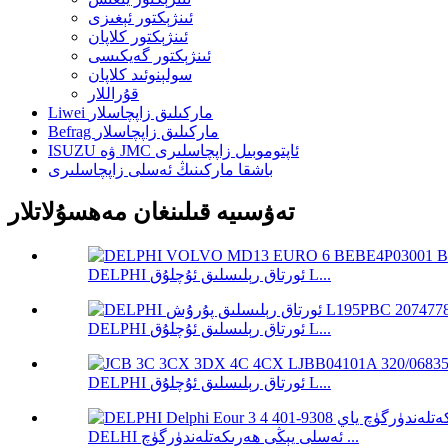
ئىنژېكتور ئېغىزى
ئىنژېكتور كلاپان
ئىنژېكتور گەيكىسى
سولېنوئىد كلاپان
قۇراللار
Liwei ماركىلىق زاپچاسلار
Befrag ماركىلىق زاپچاسلار
ISUZU ۋە JMC ئاپتوموبىل زاپچاسلىرى
باشقا ماركىنىڭ ئەسلى زاپچاسلىرى
تەۋسىيە قىلىنغان مەھسۇلاتلار
DELPHI ئورتاق رېلىسلىق ئۇچلۇق L...
DELPHI ئورتاق رېلىسلىق ئۇچلۇق L...
DELPHI ئورتاق رېلىسلىق ئۇچلۇق L...
DELHI ئەسلى يېڭى ھەرىكەتلەندۈرگۈچ ...