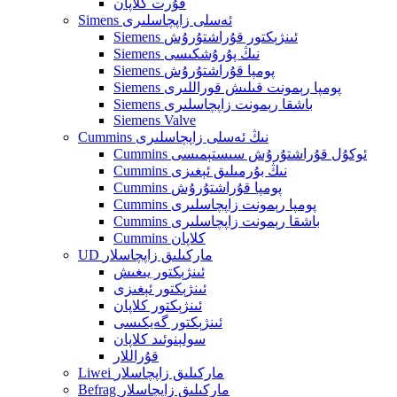
قۇرت كلاپان
Simens ئەسلى زاپچاسلىرى
Siemens ئىنژېكتور قۇراشتۇرۇش
Siemens نىڭ پۇرۇشكىسى
Siemens پومپا قۇراشتۇرۇش
Siemens پومپا رېمونت قىلىش قوراللىرى
Siemens باشقا رېمونت زاپچاسلىرى
Siemens Valve
Cummins نىڭ ئەسلى زاپچاسلىرى
Cummins ئوكۇل قۇراشتۇرۇش سىستېمىسى
Cummins نىڭ بۇرمىلىق ئېغىزى
Cummins پومپا قۇراشتۇرۇش
Cummins پومپا رېمونت زاپچاسلىرى
Cummins باشقا رېمونت زاپچاسلىرى
Cummins كلاپان
UD ماركىلىق زاپچاسلار
ئىنژېكتور يىغىش
ئىنژېكتور ئېغىزى
ئىنژېكتور كلاپان
ئىنژېكتور گەيكىسى
سولېنوئىد كلاپان
قۇراللار
Liwei ماركىلىق زاپچاسلار
Befrag ماركىلىق زاپچاسلار