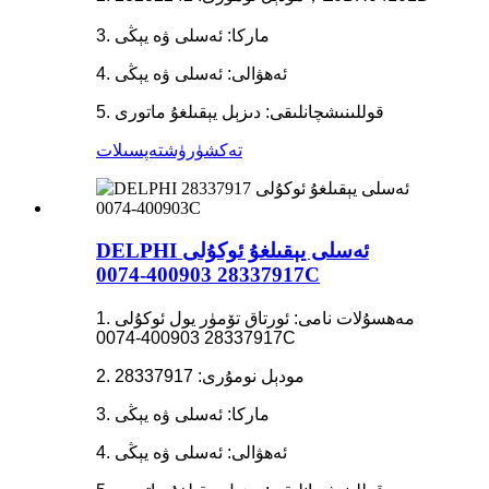
3. ماركا: ئەسلى ۋە يېڭى
4. ئەھۋالى: ئەسلى ۋە يېڭى
5. قوللىنىشچانلىقى: دىزېل يېقىلغۇ ماتورى
تەكشۈرۈش
تەپسىلات
DELPHI ئەسلى يېقىلغۇ ئوكۇلى
28337917 400903-0074C
1. مەھسۇلات نامى: ئورتاق تۆمۈر يول ئوكۇلى
28337917 400903-0074C
2. مودېل نومۇرى: 28337917
3. ماركا: ئەسلى ۋە يېڭى
4. ئەھۋالى: ئەسلى ۋە يېڭى