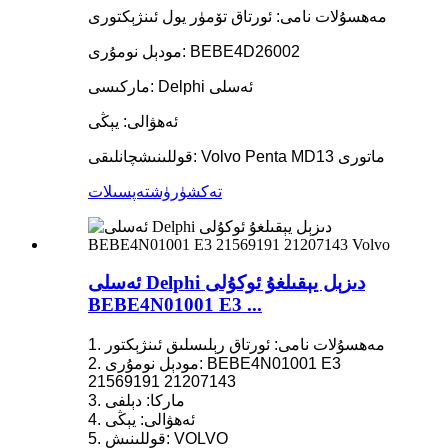
مەھسۇلات نامى: ئورتاق تۆمۈر يول ئىنژېكتورى
مودېل نومۇرى: BEBE4D26002
ماركىسى: Delphi ئەسلى
ئەھۋالى: يېڭى
قوللىنىشچانلىقى: Volvo Penta MD13 ماتورى
تەكشۈرۈش
تەپسىلات
ئەسلى Delphi دىزېل يېقىلغۇ ئوكۇلى
BEBE4N01001 E3 ...
1. مەھسۇلات نامى: ئورتاق رېلىسلىق ئىنژېكتور
2. مودېل نومۇرى: BEBE4N01001 E3
21569191 21207143
3. ماركا: دېلفى
4. ئەھۋالى: يېڭى
5. قوللىنىش: VOLVO