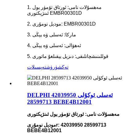
1. مەھسۇلات نامى: ئورتاق تۆمۈر يول
ئىنژېكتورى EMBR00301D
2. مودېل نومۇرى: EMBR00301D
3. ماركا: ئەسلى ۋە يېڭى
4. ئەھۋالى: ئەسلى ۋە يېڭى
5. قوللىنىشچانلىقى: دىزېل يېقىلغۇ ماتورى
تەكشۈرۈش
تەپسىلات
DELPHI ئەسلى ئوكۇلى 42039950
28599713 BEBE4B12001
مەھسۇلات نامى: ئورتاق تۆمۈر يول ئىنژېكتورى
r: 42039950 28599713
مودېل نومۇرى
BEBE4B12001