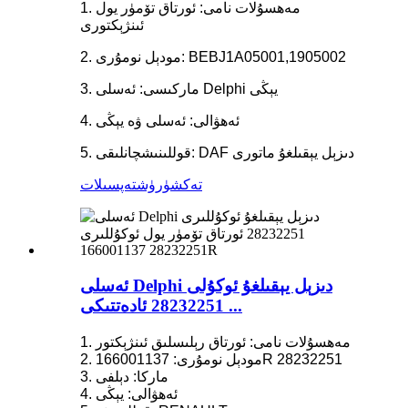
1. مەھسۇلات نامى: ئورتاق تۆمۈر يول
ئىنژېكتورى
2. مودېل نومۇرى: BEBJ1A05001,1905002
3. ماركىسى: ئەسلى Delphi يېڭى
4. ئەھۋالى: ئەسلى ۋە يېڭى
5. قوللىنىشچانلىقى: DAF دىزېل يېقىلغۇ ماتورى
تەكشۈرۈش
تەپسىلات
ئەسلى Delphi دىزېل يېقىلغۇ ئوكۇلى
28232251 ئادەتتىكى ...
1. مەھسۇلات نامى: ئورتاق رېلىسلىق ئىنژېكتور
2. مودېل نومۇرى: 166001137R 28232251
3. ماركا: دېلفى
4. ئەھۋالى: يېڭى