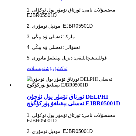
1. مەھسۇلات نامى: ئورتاق تۆمۈر يول ئوكۇلى
EJBR05501D
2. مودېل نومۇرى: EJBR05501D
3. ماركا: ئەسلى ۋە يېڭى
4. ئەھۋالى: ئەسلى ۋە يېڭى
5. قوللىنىشچانلىقى: دىزېل يېقىلغۇ ماتورى
تەكشۈرۈش
تەپسىلات
ئورتاق تۆمۈر يول ئۈچۈن DELPHI
ئەسلى يېقىلغۇ پۈركۈگۈچ EJBR05001D
1. مەھسۇلات نامى: ئورتاق تۆمۈر يول ئوكۇلى
EJBR05001D
2. مودېل نومۇرى: EJBR05001D