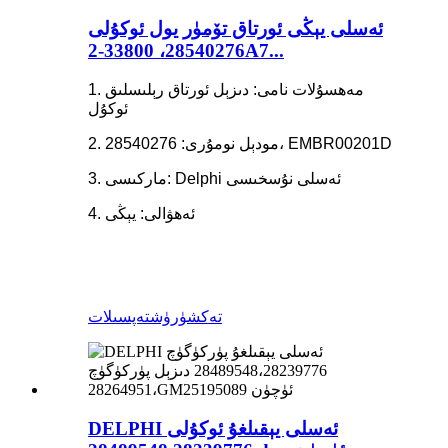
ئەسلى يېڭى ئورتاق تۆمۈر يول ئوكۇلى
28540276، 33800-2A7...
1. مەھسۇلات نامى: دىزېل ئورتاق رېلىسلىق
ئوكۇل
2. مودېل نومۇرى: 28540276، EMBR00201D
3. ماركىسى: Delphi ئەسلى نۇسخىسى
4. ئەھۋالى: يېڭى
تەكشۈرۈش
تەپسىلات
DELPHI ئەسلى يېقىلغۇ ئوكۇلى