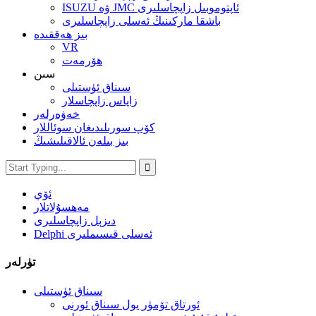
ISUZU ۋە JMC ئاپتوموبىل زاپچاسلىرى
باشقا ماركىنىڭ ئەسلى زاپچاسلىرى
بىز ھەققىدە
VR
ھۆرمەت
سىن
سىناق ئۈستىلى
زاپاس زاپچاسلار
خەۋەرلەر
كۆپ سورىلىدىغان سوئاللار
بىز بىلەن ئالاقىلىشىڭ
ئۆي
مەھسۇلاتلار
دىزېل زاپچاسلىرى
Delphi ئەسلى قىسىملىرى
تۈرلەر
سىناق ئۈستىلى
ئورتاق تۆمۈر يول سىناق ئورنى