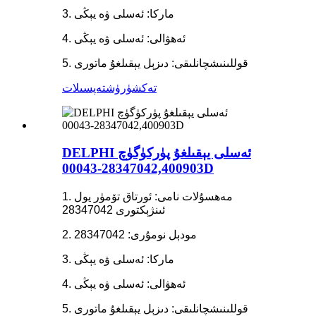
3. ماركا: ئەسلى ۋە يېڭى
4. ئەھۋالى: ئەسلى ۋە يېڭى
5. قوللىنىشچانلىقى: دىزېل يېقىلغۇ ماتورى
تەكشۈرۈش
تەپسىلات
DELPHI ئەسلى يېقىلغۇ پۈركۈگۈچ
28347042,400903-00043D
1. مەھسۇلات نامى: ئورتاق تۆمۈر يول
ئىنژېكتورى 28347042
2. مودېل نومۇرى: 28347042
3. ماركا: ئەسلى ۋە يېڭى
4. ئەھۋالى: ئەسلى ۋە يېڭى
5. قوللىنىشچانلىقى: دىزېل يېقىلغۇ ماتورى