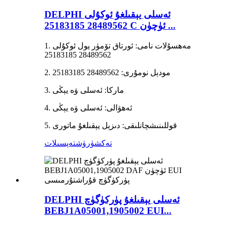
DELPHI ئەسلى يېقىلغۇ ئوكۇلى
28489562 25183185 C ئۈچۈن ...
1. مەھسۇلات نامى: ئورتاق تۆمۈر يول ئوكۇلى
28489562 25183185
2. مودېل نومۇرى: 28489562 25183185
3. ماركا: ئەسلى ۋە يېڭى
4. ئەھۋالى: ئەسلى ۋە يېڭى
5. قوللىنىشچانلىقى: دىزېل يېقىلغۇ ماتورى
تەكشۈرۈش
تەپسىلات
DELPHI ئەسلى يېقىلغۇ پۈركۈگۈچ
BEBJ1A05001,1905002 EUI...