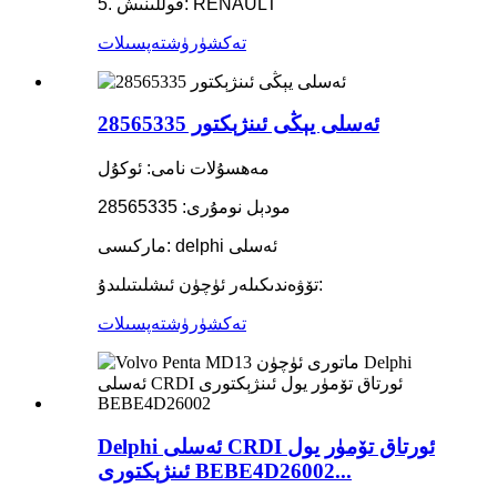
5. قوللىنىش: RENAULT
تەكشۈرۈش
تەپسىلات
ئەسلى يېڭى ئىنژېكتور 28565335
مەھسۇلات نامى: ئوكۇل
مودېل نومۇرى: 28565335
ماركىسى: delphi ئەسلى
تۆۋەندىكىلەر ئۈچۈن ئىشلىتىلىدۇ:
تەكشۈرۈش
تەپسىلات
Delphi ئەسلى CRDI ئورتاق تۆمۈر يول
ئىنژېكتورى BEBE4D26002...