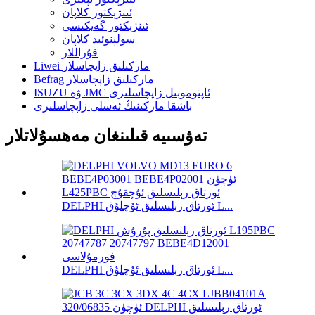
ئىنژېكتور كلاپان
ئىنژېكتور گەيكىسى
سولېنوئىد كلاپان
قۇراللار
Liwei ماركىلىق زاپچاسلار
Befrag ماركىلىق زاپچاسلار
ISUZU ۋە JMC ئاپتوموبىل زاپچاسلىرى
باشقا ماركىنىڭ ئەسلى زاپچاسلىرى
تەۋسىيە قىلىنغان مەھسۇلاتلار
DELPHI ئورتاق رېلىسلىق ئۇچلۇق L...
DELPHI ئورتاق رېلىسلىق ئۇچلۇق L...