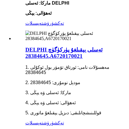
ماركا: ئەسلى DELPHI
ئەھۋالى: يېڭى
تەكشۈرۈش
تەپسىلات
DELPHI ئەسلى يېقىلغۇ پۈركۈگۈچ
28384645,A6720170021
1. مەھسۇلات نامى: ئورتاق تۆمۈر يول ئوكۇلى
28384645
2. مودېل نومۇرى: 28384645
3. ماركا: ئەسلى ۋە يېڭى
4. ئەھۋالى: ئەسلى ۋە يېڭى
5. قوللىنىشچانلىقى: دىزېل يېقىلغۇ ماتورى
تەكشۈرۈش
تەپسىلات