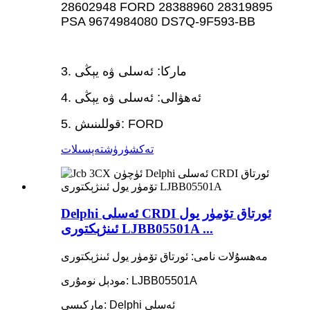
28602948 FORD 28388960 28319895
PSA 9674984080 DS7Q-9F593-BB
3. ماركا: ئەسلى ۋە يېڭى
4. ئەھۋالى: ئەسلى ۋە يېڭى
5. قوللىنىش: FORD
تەكشۈرۈش
تەپسىلات
Delphi ئەسلى CRDI ئورتاق تۆمۈر يول
ئىنژېكتورى LJBB05501A ...
مەھسۇلات نامى: ئورتاق تۆمۈر يول ئىنژېكتورى
مودېل نومۇرى: LJBB05501A
ماركىسى: Delphi ئەسلى