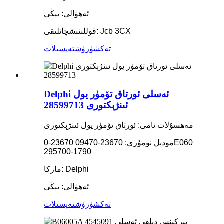
ئەھۋالى: يېڭى
قوللىنىشچانلىقى: Jcb 3CX
تەكشۈرۈش
تەپسىلات
Delphi ئەسلى ئورتاق تۆمۈر يول
ئىنژېكتورى 28599713
مەھسۇلات نامى: ئورتاق تۆمۈر يول ئىنژېكتورى
مودېل نومۇرى: 23670-09470 23670-0E060
295700-1790
ماركا: Delphi
ئەھۋالى: يېڭى
تەكشۈرۈش
تەپسىلات