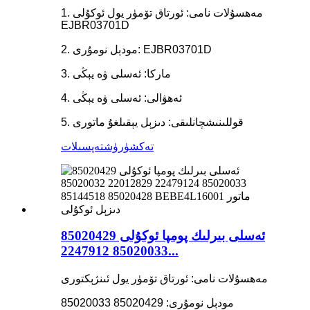
1. مەھسۇلات نامى: ئورتاق تۆمۈر يول ئوكۇلى
EJBR03701D
2. مودېل نومۇرى: EJBR03701D
3. ماركا: ئەسلى ۋە يېڭى
4. ئەھۋالى: ئەسلى ۋە يېڭى
5. قوللىنىشچانلىقى: دىزېل يېقىلغۇ ماتورى
تەكشۈرۈش
تەپسىلات
ئەسلى بىرلىك پومپا ئوكۇلى 85020429
85020033 2247912...
مەھسۇلات نامى: ئورتاق تۆمۈر يول ئىنژېكتورى
مودېل نومۇرى: 85020429 85020033