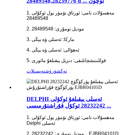
28489548,28239776 d ... ئۈچۈن
1. مەھسۇلات نامى: ئورتاق تۆمۈر يول ئوكۇلى
28489548
2. مودېل نومۇرى: 28489548
3. ماركا: ئەسلى ۋە يېڭى
4. ئەھۋالى: ئەسلى ۋە يېڭى
5. قوللىنىشچانلىقى: دىزېل يېقىلغۇ ماتورى
تەكشۈرۈش
تەپسىلات
DELPHI ئەسلى يېقىلغۇ ئوكۇلى
28232242 ئوكۇل قۇراشتۇرمىسى ...
1. مەھسۇلات نامى: ئورتاق تۆمۈر يول ئوكۇلى
Delphi ئەسلى
2. مودېل نومۇرى: 28232242，EJBR04101D