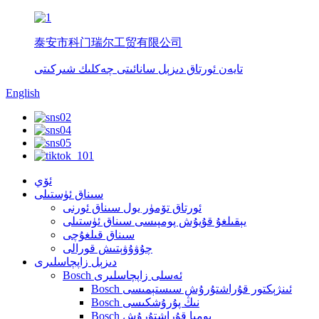
泰安市科门瑞尔工贸有限公司
تايەن ئورتاق دىزېل سانائىتى چەكلىك شىركىتى
English
ئۆي
سىناق ئۈستىلى
ئورتاق تۆمۈر يول سىناق ئورنى
يېقىلغۇ قۇيۇش پومپىسى سىناق ئۈستىلى
سىناق قىلغۇچى
چۇۋۇۋېتىش قورالى
دىزېل زاپچاسلىرى
Bosch ئەسلى زاپچاسلىرى
Bosch ئىنژېكتور قۇراشتۇرۇش سىستېمىسى
Bosch نىڭ پۇرۇشكىسى
Bosch پومپا قۇراشتۇرۇش