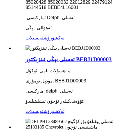
22479124 22012829 85020032 85020428
85144518 BEBE4L16001
ماركىسى: Delphi ئەسلى
ئەھۋالى: يېڭى
تەكشۈرۈش
تەپسىلات
ئەسلى يېڭى ئىنژېكتور BEBJ1D00003
مەھسۇلات نامى: ئوكۇل
مودېل نومۇرى: BEBJ1D00003
ماركىسى: delphi ئەسلى
تۆۋەندىكىلەر ئۈچۈن ئىشلىتىلىدۇ:
تەكشۈرۈش
تەپسىلات