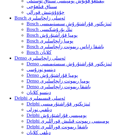
يېقىلغۇ قۇيۇش پومپىسى سىناق ئۈستىلى
سىناق قىلغۇچى
چۇۋۇۋېتىش قورالى
Bosch ئەسلى زاپچاسلىرى
Bosch ئىنژېكتور قۇراشتۇرۇش سىستېمىسى
Bosch نىڭ پۇرۇشكىسى
Bosch پومپا قۇراشتۇرۇش
Bosch پومپا زاپچاسلىرى
Bosch باشقا زاپاس رېمونت زاپچاسلىرى
Bosch كلاپان
Denso ئەسلى زاپچاسلىرى
Denso ئىنژېكتور قۇراشتۇرۇش سىستېمىسى
دېنسو نوزۇسى
Denso پومپا قۇراشتۇرۇش
Denso پومپا رېمونت زاپچاسلىرى
Denso باشقا رېمونت زاپچاسلىرى
دېنسو كلاپان
Delphi ئەسلى قىسىملىرى
Delphi ئىنژېكتور قۇراشتۇرمىسى
دېلفىي نوزلى
Delphi پومپىسى قۇراشتۇرۇش
Delphi پومپىسى رېمونت قىلىش قوراللىرى
Delphi باشقا رېمونت قوراللىرى
دېلفى كلاپان