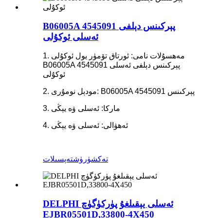
B06005A 4545091 پېركىنس دېلفى
ئەسلى ئوكۇلى
1. مەھسۇلات نامى: ئورتاق تۆمۈر يول ئوكۇلى
B06005A 4545091 پېركىنس دېلفى ئەسلى
ئوكۇلى
2. مودېل نومۇرى: B06005A 4545091 پېركىنس
3. ماركا: ئەسلى ۋە يېڭى
4. ئەھۋالى: ئەسلى ۋە يېڭى
تەكشۈرۈش
تەپسىلات
DELPHI ئەسلى يېقىلغۇ پۈركۈگۈچ
EJBR05501D,33800-4X450