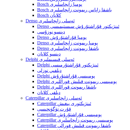
Bosch پومپا زاپچاسلىرى
Bosch باشقا زاپاس رېمونت زاپچاسلىرى
Bosch كلاپان
Denso ئەسلى زاپچاسلىرى
Denso ئىنژېكتور قۇراشتۇرۇش سىستېمىسى
دېنسو نوزۇسى
Denso پومپا قۇراشتۇرۇش
Denso پومپا رېمونت زاپچاسلىرى
Denso باشقا رېمونت زاپچاسلىرى
دېنسو كلاپان
Delphi ئەسلى قىسىملىرى
Delphi ئىنژېكتور قۇراشتۇرمىسى
دېلفىي نوزلى
Delphi پومپىسى قۇراشتۇرۇش
Delphi پومپىسى رېمونت قىلىش قوراللىرى
Delphi باشقا رېمونت قوراللىرى
دېلفى كلاپان
Caterpillar ئەسلى زاپچاسلىرى
Caterpillar ئىنژېكتورى يىغىش
قۇرت تۈگۈنچىسى
Caterpillar پومپىسى قۇراشتۇرۇش
Caterpillar پومپىسى رېمونت زاپچاسلىرى
Caterpillar باشقا رېمونت قىلىش قورالى