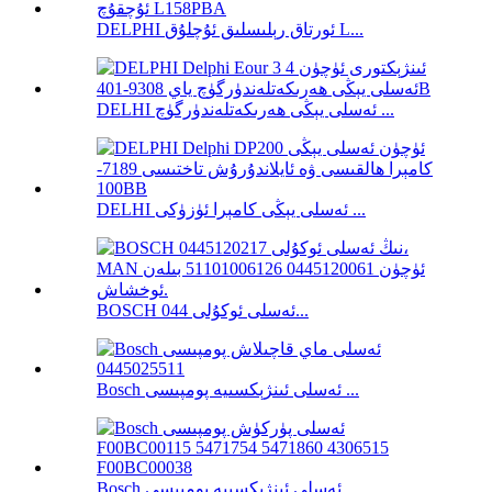
DELPHI ئورتاق رېلىسلىق ئۇچلۇق L...
DELHI ئەسلى يېڭى ھەرىكەتلەندۈرگۈچ ...
DELHI ئەسلى يېڭى كامېرا ئۈزۈكى ...
BOSCH ئەسلى ئوكۇلى 044...
Bosch ئەسلى ئىنژېكسىيە پومپىسى ...
Bosch ئەسلى ئىنژېكسىيە پومپىسى ...