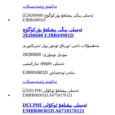
تەكشۈرۈش
تەپسىلات
ئەسلى يېڭى يېقىلغۇ پۈركۈگۈچ
28280600 EJBR04901D
مەھسۇلات نامى: ئورتاق تۆمۈر يول ئىنژېكتورى
مودېل نومۇرى: 28280600
ماركىسى: delphi ئەسلى
EJBR04901D بىلەن ئوخشاش
تەكشۈرۈش
تەپسىلات
DELPHI ئەسلى يېقىلغۇ ئوكۇلى
EMBR00301D,A6710170121