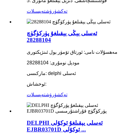
5. قوللىنىشچانلىقى: دىزېل يېقىلغۇ ماتورى
تەكشۈرۈش
تەپسىلات
ئەسلى يېڭى يېقىلغۇ پۈركۈگۈچ
28288104
مەھسۇلات نامى: ئورتاق تۆمۈر يول ئىنژېكتورى
مودېل نومۇرى: 28288104
ماركىسى: delphi ئەسلى
ئوخشاش:
تەكشۈرۈش
تەپسىلات
DELPHI ئەسلى يېقىلغۇ ئوكۇلى
EJBR03701D ئوكۇلى ...