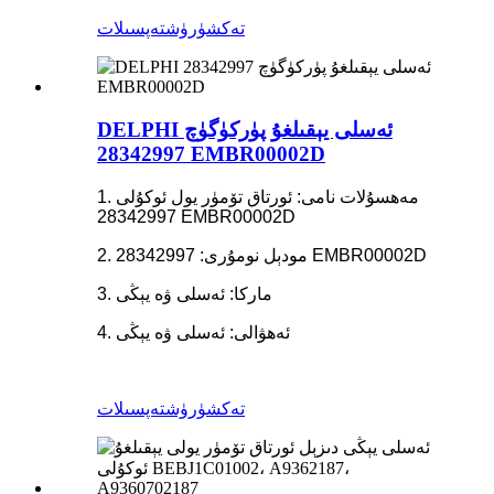
تەكشۈرۈش
تەپسىلات
DELPHI ئەسلى يېقىلغۇ پۈركۈگۈچ
28342997 EMBR00002D
1. مەھسۇلات نامى: ئورتاق تۆمۈر يول ئوكۇلى
28342997 EMBR00002D
2. مودېل نومۇرى: 28342997 EMBR00002D
3. ماركا: ئەسلى ۋە يېڭى
4. ئەھۋالى: ئەسلى ۋە يېڭى
تەكشۈرۈش
تەپسىلات