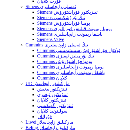
قۇرت كلاپان
Simens ئەسلى زاپچاسلىرى
Siemens ئىنژېكتور قۇراشتۇرۇش
Siemens نىڭ پۇرۇشكىسى
Siemens پومپا قۇراشتۇرۇش
Siemens پومپا رېمونت قىلىش قوراللىرى
Siemens باشقا رېمونت زاپچاسلىرى
Siemens Valve
Cummins نىڭ ئەسلى زاپچاسلىرى
Cummins ئوكۇل قۇراشتۇرۇش سىستېمىسى
Cummins نىڭ بۇرمىلىق ئېغىزى
Cummins پومپا قۇراشتۇرۇش
Cummins پومپا رېمونت زاپچاسلىرى
Cummins باشقا رېمونت زاپچاسلىرى
Cummins كلاپان
UD ماركىلىق زاپچاسلار
ئىنژېكتور يىغىش
ئىنژېكتور ئېغىزى
ئىنژېكتور كلاپان
ئىنژېكتور گەيكىسى
سولېنوئىد كلاپان
قۇراللار
Liwei ماركىلىق زاپچاسلار
Befrag ماركىلىق زاپچاسلار