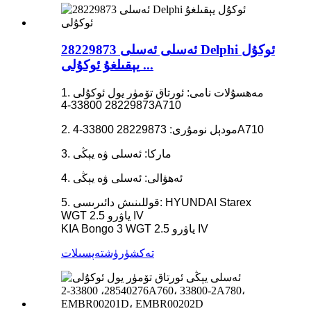
28229873 ئەسلى ئەسلى Delphi ئوكۇل
يېقىلغۇ ئوكۇلى ...
1. مەھسۇلات نامى: ئورتاق تۆمۈر يول ئوكۇلى
28229873 33800-4A710
2. مودېل نومۇرى: 28229873 33800-4A710
3. ماركا: ئەسلى ۋە يېڭى
4. ئەھۋالى: ئەسلى ۋە يېڭى
5. قوللىنىش دائىرىسى: HYUNDAI Starex
WGT 2.5 ياۋرو IV
KIA Bongo 3 WGT 2.5 ياۋرو IV
تەكشۈرۈش
تەپسىلات