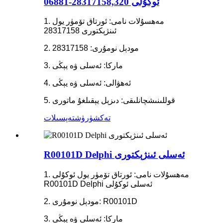
ئوكۇلى 28317158,320-06881
1. مەھسۇلات نامى: ئورتاق تۆمۈر يول
ئىنژېكتورى 28317158
2. مودېل نومۇرى: 28317158
3. ماركا: ئەسلى ۋە يېڭى
4. ئەھۋالى: ئەسلى ۋە يېڭى
5. قوللىنىشچانلىقى: دىزېل يېقىلغۇ ماتورى
تەكشۈرۈش
تەپسىلات
R00101D Delphi ئەسلى ئىنژېكتورى
1. مەھسۇلات نامى: ئورتاق تۆمۈر يول ئوكۇلى
R00101D Delphi ئەسلى ئوكۇلى
2. مودېل نومۇرى: R00101D
3. ماركا: ئەسلى ۋە يېڭى