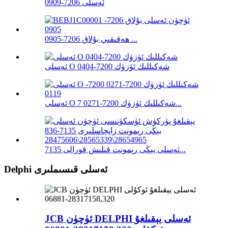
ئەسلى 7206-0909
ھەقىقىي بۇلاق 7206-0905 ...
ئەسلى O شەكىللىك ئۈزۈك 7200-0404
ئەسلى O شەكىللىك ئۈزۈك 7200-0271 7...
ئەسلى يېڭى رېمونت قىلىش قورالى 7135...
Delphi ئەسلى قىسىملىرى
JCB ئۈچۈن DELPHI ئەسلى يېقىلغۇ