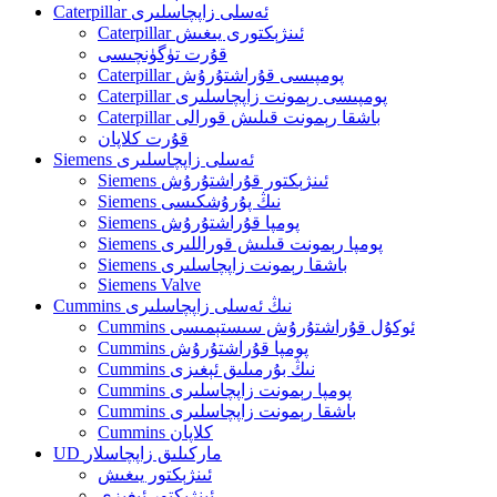
Caterpillar ئەسلى زاپچاسلىرى
Caterpillar ئىنژېكتورى يىغىش
قۇرت تۈگۈنچىسى
Caterpillar پومپىسى قۇراشتۇرۇش
Caterpillar پومپىسى رېمونت زاپچاسلىرى
Caterpillar باشقا رېمونت قىلىش قورالى
قۇرت كلاپان
Siemens ئەسلى زاپچاسلىرى
Siemens ئىنژېكتور قۇراشتۇرۇش
Siemens نىڭ پۇرۇشكىسى
Siemens پومپا قۇراشتۇرۇش
Siemens پومپا رېمونت قىلىش قوراللىرى
Siemens باشقا رېمونت زاپچاسلىرى
Siemens Valve
Cummins نىڭ ئەسلى زاپچاسلىرى
Cummins ئوكۇل قۇراشتۇرۇش سىستېمىسى
Cummins پومپا قۇراشتۇرۇش
Cummins نىڭ بۇرمىلىق ئېغىزى
Cummins پومپا رېمونت زاپچاسلىرى
Cummins باشقا رېمونت زاپچاسلىرى
Cummins كلاپان
UD ماركىلىق زاپچاسلار
ئىنژېكتور يىغىش
ئىنژېكتور ئېغىزى