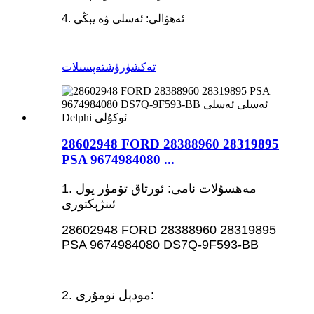
4. ئەھۋالى: ئەسلى ۋە يېڭى
تەكشۈرۈش
تەپسىلات
28602948 FORD 28388960 28319895
PSA 9674984080 ...
1. مەھسۇلات نامى: ئورتاق تۆمۈر يول
ئىنژېكتورى
28602948 FORD 28388960 28319895
PSA 9674984080 DS7Q-9F593-BB
2. مودېل نومۇرى: