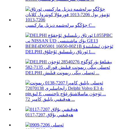
جۇڭگو بىرلەشمە دىزېل ماركىسى C...
DELPHI ئورتاق رېلىسلىق ئۇچلۇق L...
DELPHI ئەسلى يېڭى رېمونت قىلىش ...
ھەقىقىي يايلىق كامېر 72 ...
ھەقىقىي بۇلاق 7207-0117