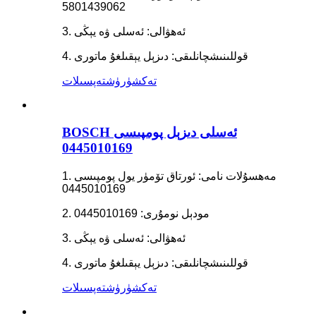
5801439062
3. ئەھۋالى: ئەسلى ۋە يېڭى
4. قوللىنىشچانلىقى: دىزېل يېقىلغۇ ماتورى
تەكشۈرۈش
تەپسىلات
BOSCH ئەسلى دىزېل پومپىسى
0445010169
1. مەھسۇلات نامى: ئورتاق تۆمۈر يول پومپىسى
0445010169
2. مودېل نومۇرى: 0445010169
3. ئەھۋالى: ئەسلى ۋە يېڭى
4. قوللىنىشچانلىقى: دىزېل يېقىلغۇ ماتورى
تەكشۈرۈش
تەپسىلات