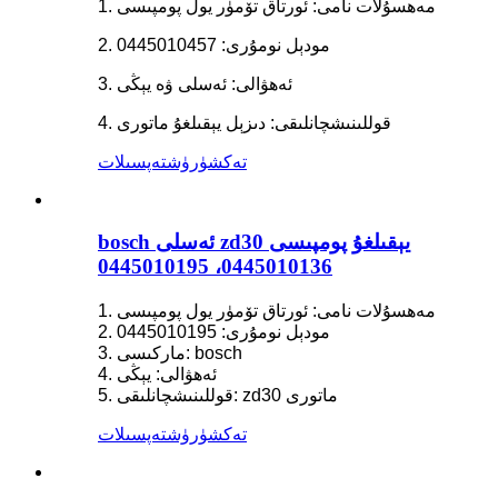
1. مەھسۇلات نامى: ئورتاق تۆمۈر يول پومپىسى
2. مودېل نومۇرى: 0445010457
3. ئەھۋالى: ئەسلى ۋە يېڭى
4. قوللىنىشچانلىقى: دىزېل يېقىلغۇ ماتورى
تەكشۈرۈش
تەپسىلات
bosch ئەسلى zd30 يېقىلغۇ پومپىسى
0445010136، 0445010195
1. مەھسۇلات نامى: ئورتاق تۆمۈر يول پومپىسى
2. مودېل نومۇرى: 0445010195
3. ماركىسى: bosch
4. ئەھۋالى: يېڭى
5. قوللىنىشچانلىقى: zd30 ماتورى
تەكشۈرۈش
تەپسىلات