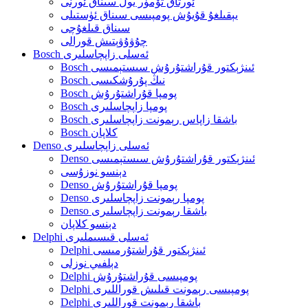
ئورتاق تۆمۈر يول سىناق ئورنى
يېقىلغۇ قۇيۇش پومپىسى سىناق ئۈستىلى
سىناق قىلغۇچى
چۇۋۇۋېتىش قورالى
Bosch ئەسلى زاپچاسلىرى
Bosch ئىنژېكتور قۇراشتۇرۇش سىستېمىسى
Bosch نىڭ پۇرۇشكىسى
Bosch پومپا قۇراشتۇرۇش
Bosch پومپا زاپچاسلىرى
Bosch باشقا زاپاس رېمونت زاپچاسلىرى
Bosch كلاپان
Denso ئەسلى زاپچاسلىرى
Denso ئىنژېكتور قۇراشتۇرۇش سىستېمىسى
دېنسو نوزۇسى
Denso پومپا قۇراشتۇرۇش
Denso پومپا رېمونت زاپچاسلىرى
Denso باشقا رېمونت زاپچاسلىرى
دېنسو كلاپان
Delphi ئەسلى قىسىملىرى
Delphi ئىنژېكتور قۇراشتۇرمىسى
دېلفىي نوزلى
Delphi پومپىسى قۇراشتۇرۇش
Delphi پومپىسى رېمونت قىلىش قوراللىرى
Delphi باشقا رېمونت قوراللىرى