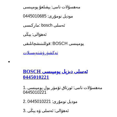
مەھسۇلات نامى: يېقىلغۇ پومپىسى
مودېل نومۇرى: 0445010685
ماركىسى: bosch ئەسلى
ئەھۋالى: يېڭى
قوللىنىشچانلىقى: BOSCH پومپىسى
تەكشۈرۈش
تەپسىلات
BOSCH ئەسلى دىزېل پومپىسى
0445010221
1. مەھسۇلات نامى: ئورتاق تۆمۈر يول پومپىسى
0445010221
2. مودېل نومۇرى: 0445010221
3. ئەھۋالى: ئەسلى ۋە يېڭى