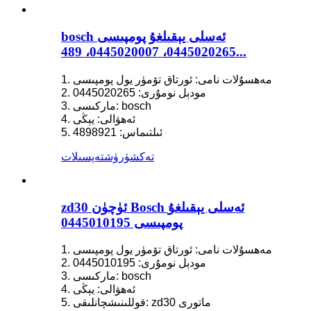
bosch ئەسلى يېقىلغۇ پومپىسى
0445020265، 0445020007، 489...
1. مەھسۇلات نامى: ئورتاق تۆمۈر يول پومپىسى
2. مودېل نومۇرى: 0445020265
3. ماركىسى: bosch
4. ئەھۋالى: يېڭى
5. ئىلتىماس: 4898921
تەكشۈرۈش
تەپسىلات
zd30 ئۈچۈن Bosch ئەسلى يېقىلغۇ
پومپىسى 0445010195
1. مەھسۇلات نامى: ئورتاق تۆمۈر يول پومپىسى
2. مودېل نومۇرى: 0445010195
3. ماركىسى: bosch
4. ئەھۋالى: يېڭى
5. قوللىنىشچانلىقى: zd30 ماتورى