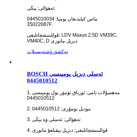
ئەھۋالى: يېڭى
ماس كېلىدىغان پومپا: 0445010034
35022087F
قوللىنىشچانلىقى: LDV Maxus 2.5D VM39C,
VM40C, D دىزېل ماتورى
تەكشۈرۈش
تەپسىلات
BOSCH ئەسلى دىزېل پومپىسى
0445010512
1. مەھسۇلات نامى: ئورتاق تۆمۈر يول پومپىسى
0445010512
2. مودېل نومۇرى: 0445010512
3. ئەھۋالى: ئەسلى ۋە يېڭى
4. قوللىنىشچانلىقى: دىزېل يېقىلغۇ ماتورى