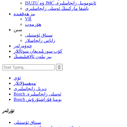
ISUZU ۋە JMC ئاپتوموبىل زاپچاسلىرى
باشقا ماركىنىڭ ئەسلى زاپچاسلىرى
بىز ھەققىدە
VR
ھۆرمەت
سىن
سىناق ئۈستىلى
زاپاس زاپچاسلار
خەۋەرلەر
كۆپ سورىلىدىغان سوئاللار
بىز بىلەن ئالاقىلىشىڭ
ئۆي
مەھسۇلاتلار
دىزېل زاپچاسلىرى
Bosch ئەسلى زاپچاسلىرى
Bosch پومپا قۇراشتۇرۇش
تۈرلەر
سىناق ئۈستىلى