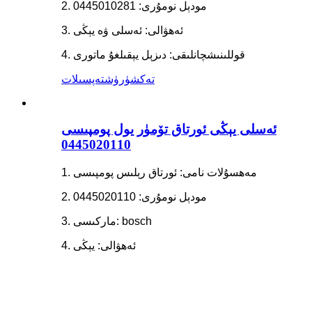
2. مودېل نومۇرى: 0445010281
3. ئەھۋالى: ئەسلى ۋە يېڭى
4. قوللىنىشچانلىقى: دىزېل يېقىلغۇ ماتورى
تەكشۈرۈش
تەپسىلات
ئەسلى يېڭى ئورتاق تۆمۈر يول پومپىسى
0445020110
1. مەھسۇلات نامى: ئورتاق رېلىس پومپىسى
2. مودېل نومۇرى: 0445020110
3. ماركىسى: bosch
4. ئەھۋالى: يېڭى