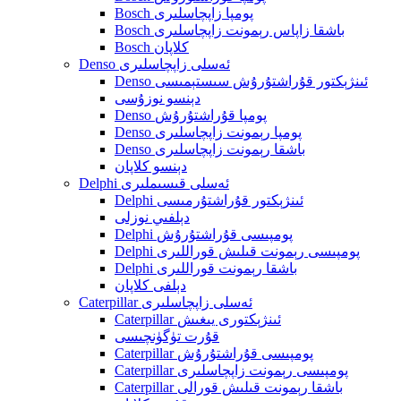
Bosch پومپا زاپچاسلىرى
Bosch باشقا زاپاس رېمونت زاپچاسلىرى
Bosch كلاپان
Denso ئەسلى زاپچاسلىرى
Denso ئىنژېكتور قۇراشتۇرۇش سىستېمىسى
دېنسو نوزۇسى
Denso پومپا قۇراشتۇرۇش
Denso پومپا رېمونت زاپچاسلىرى
Denso باشقا رېمونت زاپچاسلىرى
دېنسو كلاپان
Delphi ئەسلى قىسىملىرى
Delphi ئىنژېكتور قۇراشتۇرمىسى
دېلفىي نوزلى
Delphi پومپىسى قۇراشتۇرۇش
Delphi پومپىسى رېمونت قىلىش قوراللىرى
Delphi باشقا رېمونت قوراللىرى
دېلفى كلاپان
Caterpillar ئەسلى زاپچاسلىرى
Caterpillar ئىنژېكتورى يىغىش
قۇرت تۈگۈنچىسى
Caterpillar پومپىسى قۇراشتۇرۇش
Caterpillar پومپىسى رېمونت زاپچاسلىرى
Caterpillar باشقا رېمونت قىلىش قورالى