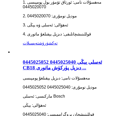
1. مەھسۇلات نامى: ئورتاق تۆمۈر يول پومپىسى
0445020070
2. مودېل نومۇرى: 0445020070
3. ئەھۋالى: ئەسلى ۋە يېڭى
4. قوللىنىشچانلىقى: دىزېل يېقىلغۇ ماتورى
تەكشۈرۈش
تەپسىلات
ئەسلى يېڭى 0445025040 0445025052
CB18 دىزېل پۈركۈش ماتورى ...
مەھسۇلات نامى: دىزېل يېقىلغۇ پومپىسى
مودېل نومۇرى: 0445025040 0445025052
ماركىسى: ئەسلى Bosch
ئەھۋالى: يېڭى
قوللىنىشچان پروگراممىسى: 0445025040