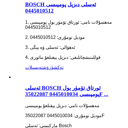
BOSCH ئەسلى دىزېل پومپىسى
0445010512
1. مەھسۇلات نامى: ئورتاق تۆمۈر يول پومپىسى
0445010512
2. مودېل نومۇرى: 0445010512
3. ئەھۋالى: ئەسلى ۋە يېڭى
4. قوللىنىشچانلىقى: دىزېل يېقىلغۇ ماتورى
تەكشۈرۈش
تەپسىلات
ئەسلى BOSCH ئورتاق تۆمۈر يول
پومپىسى 0445010034 35022087F ...
مەھسۇلات نامى: دىزېل يېقىلغۇ پومپىسى
مودېل نومۇرى: 0445010034 35022087F
ماركىسى: ئەسلى Bosch