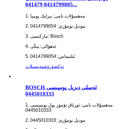
0414799005 041479...
1. مەھسۇلات نامى: بىرلىك پومپا
2. مودېل نومۇرى: 0414799054
3. ماركىسى: Bosch
4. ئەھۋالى: يېڭى
5. ئىلتىماس: 0414799054
تەكشۈرۈش
تەپسىلات
BOSCH ئەسلى دىزېل پومپىسى
0445010333
1. مەھسۇلات نامى: ئورتاق تۆمۈر يول پومپىسى
0445010333
2. مودېل نومۇرى: 0445010333