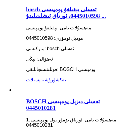
bosch ئەسلى يېقىلغۇ پومپىسى
0445010598، ئورتاق ئىشلىتىلىدۇ ...
مەھسۇلات نامى: يېقىلغۇ پومپىسى
مودېل نومۇرى: 0445010598
ماركىسى: bosch ئەسلى
ئەھۋالى: يېڭى
قوللىنىشچانلىقى: BOSCH پومپىسى
تەكشۈرۈش
تەپسىلات
BOSCH ئەسلى دىزېل پومپىسى
0445010281
1. مەھسۇلات نامى: ئورتاق تۆمۈر يول پومپىسى
0445010281