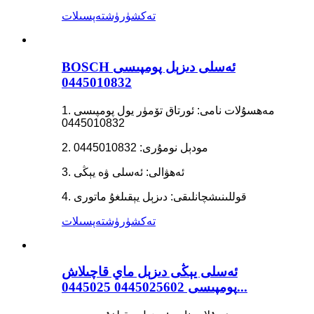
تەكشۈرۈش
تەپسىلات
BOSCH ئەسلى دىزېل پومپىسى
0445010832
1. مەھسۇلات نامى: ئورتاق تۆمۈر يول پومپىسى
0445010832
2. مودېل نومۇرى: 0445010832
3. ئەھۋالى: ئەسلى ۋە يېڭى
4. قوللىنىشچانلىقى: دىزېل يېقىلغۇ ماتورى
تەكشۈرۈش
تەپسىلات
ئەسلى يېڭى دىزېل ماي قاچىلاش
پومپىسى 0445025602 0445025...