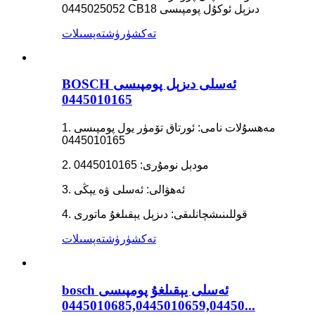
0445025052 CB18 دىزېل ئوكۇل پومپىسى
تەكشۈرۈش
تەپسىلات
BOSCH ئەسلى دىزېل پومپىسى
0445010165
1. مەھسۇلات نامى: ئورتاق تۆمۈر يول پومپىسى
0445010165
2. مودېل نومۇرى: 0445010165
3. ئەھۋالى: ئەسلى ۋە يېڭى
4. قوللىنىشچانلىقى: دىزېل يېقىلغۇ ماتورى
تەكشۈرۈش
تەپسىلات
bosch ئەسلى يېقىلغۇ پومپىسى
0445010685,0445010659,04450...