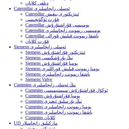
دېلفى كلاپان
Caterpillar ئەسلى زاپچاسلىرى
Caterpillar ئىنژېكتورى يىغىش
قۇرت تۈگۈنچىسى
Caterpillar پومپىسى قۇراشتۇرۇش
Caterpillar پومپىسى رېمونت زاپچاسلىرى
Caterpillar باشقا رېمونت قىلىش قورالى
قۇرت كلاپان
Siemens ئەسلى زاپچاسلىرى
Siemens ئىنژېكتور قۇراشتۇرۇش
Siemens نىڭ پۇرۇشكىسى
Siemens پومپا قۇراشتۇرۇش
Siemens پومپا رېمونت قىلىش قوراللىرى
Siemens باشقا رېمونت زاپچاسلىرى
Siemens Valve
Cummins نىڭ ئەسلى زاپچاسلىرى
Cummins ئوكۇل قۇراشتۇرۇش سىستېمىسى
Cummins پومپا قۇراشتۇرۇش
Cummins نىڭ بۇرمىلىق ئېغىزى
Cummins پومپا رېمونت زاپچاسلىرى
Cummins باشقا رېمونت زاپچاسلىرى
Cummins كلاپان
UD ماركىلىق زاپچاسلار
ئىنژېكتور يىغىش