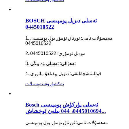
BOSCH ئەسلى دىزېل پومپىسى
0445010522
1. مەھسۇلات نامى: ئورتاق تۆمۈر يول پومپىسى
0445010522
2. مودېل نومۇرى: 0445010522
3. ئەھۋالى: ئەسلى ۋە يېڭى
4. قوللىنىشچانلىقى: دىزېل يېقىلغۇ ماتورى
تەكشۈرۈش
تەپسىلات
Bosch ئەسلى پۈركۈش پومپىسى
0445010694، 044 بىلەن ئوخشاش...
مەھسۇلات نامى: ئورتاق تۆمۈر يول پومپىسى