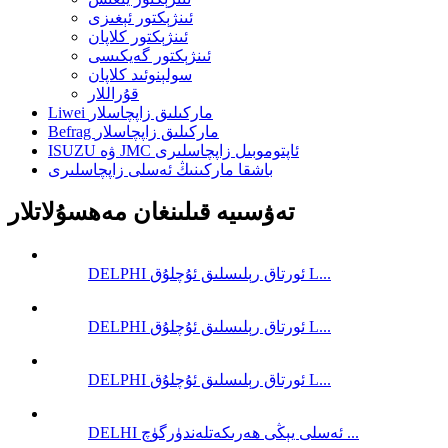
ئىنژېكتور ئېغىزى
ئىنژېكتور كلاپان
ئىنژېكتور گەيكىسى
سولېنوئىد كلاپان
قۇراللار
Liwei ماركىلىق زاپچاسلار
Befrag ماركىلىق زاپچاسلار
ISUZU ۋە JMC ئاپتوموبىل زاپچاسلىرى
باشقا ماركىنىڭ ئەسلى زاپچاسلىرى
تەۋسىيە قىلىنغان مەھسۇلاتلار
DELPHI ئورتاق رېلىسلىق ئۇچلۇق L...
DELPHI ئورتاق رېلىسلىق ئۇچلۇق L...
DELPHI ئورتاق رېلىسلىق ئۇچلۇق L...
DELHI ئەسلى يېڭى ھەرىكەتلەندۈرگۈچ ...