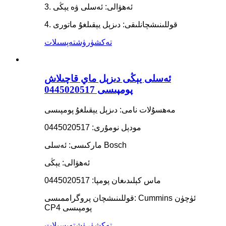
3. ئەھۋالى: ئەسلى ۋە يېڭى
4. قوللىنىشچانلىقى: دىزېل يېقىلغۇ ماتورى
تەكشۈرۈش
تەپسىلات
ئەسلى يېڭى دىزېل ماي قاچىلاش
پومپىسى 0445020517
مەھسۇلات نامى: دىزېل يېقىلغۇ پومپىسى
مودېل نومۇرى: 0445020517
ماركىسى: ئەسلى Bosch
ئەھۋالى: يېڭى
ماس كېلىدىغان پومپا: 0445020517
قوللىنىشچان پروگراممىسى: Cummins ئۈچۈن
CP4 پومپىسى
تەكشۈرۈش
تەپسىلات