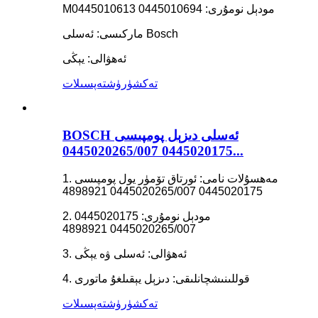
مودېل نومۇرى: 0445010694 0445010613
M
ماركىسى: ئەسلى Bosch
ئەھۋالى: يېڭى
تەكشۈرۈش
تەپسىلات
BOSCH ئەسلى دىزېل پومپىسى
0445020175 0445020265/007...
1. مەھسۇلات نامى: ئورتاق تۆمۈر يول پومپىسى
0445020175 0445020265/007 4898921
2. مودېل نومۇرى: 0445020175
0445020265/007 4898921
3. ئەھۋالى: ئەسلى ۋە يېڭى
4. قوللىنىشچانلىقى: دىزېل يېقىلغۇ ماتورى
تەكشۈرۈش
تەپسىلات