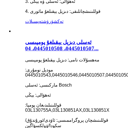
3. ئەھۋالى: ئەسلى ۋە يېڭى
4. قوللىنىشچانلىقى: دىزېل يېقىلغۇ ماتورى
تەكشۈرۈش
تەپسىلات
ئەسلى دىزېل يېقىلغۇ پومپىسى
0445010507، 0445010508، 04...
مەھسۇلات نامى: دىزېل يېقىلغۇ پومپىسى
مودېل نومۇرى:
0445010543,0445010546,0445010507,04450105
ماركىسى: ئەسلى Bosch
ئەھۋالى: يېڭى
قوللىنىلىدىغان پومپا:
03L130755A,03L130851AX,03L130851X
قوللىنىشچان پروگراممىسى: ئاۋدى/ئورۇندۇق/
سكودا/ۋولكسۋاگېن