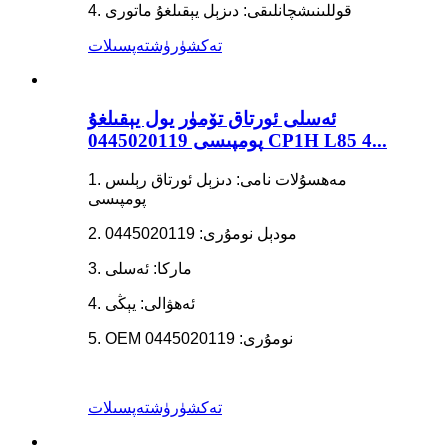
4. قوللىنىشچانلىقى: دىزېل يېقىلغۇ ماتورى
تەكشۈرۈش
تەپسىلات
ئەسلى ئورتاق تۆمۈر يول يېقىلغۇ
پومپىسى 0445020119 CP1H L85 4...
1. مەھسۇلات نامى: دىزېل ئورتاق رېلىس
پومپىسى
2. مودېل نومۇرى: 0445020119
3. ماركا: ئەسلى
4. ئەھۋالى: يېڭى
5. OEM نومۇرى: 0445020119
تەكشۈرۈش
تەپسىلات