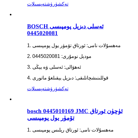
تەكشۈرۈش
تەپسىلات
BOSCH ئەسلى دىزېل پومپىسى
0445020081
1. مەھسۇلات نامى: ئورتاق تۆمۈر يول پومپىسى
2. مودېل نومۇرى: 0445020081
3. ئەھۋالى: ئەسلى ۋە يېڭى
4. قوللىنىشچانلىقى: دىزېل يېقىلغۇ ماتورى
تەكشۈرۈش
تەپسىلات
bosch 0445010169 JMC ئۈچۈن ئورتاق
تۆمۈر يول پومپىسى
1. مەھسۇلات نامى: ئورتاق رېلىس پومپىسى