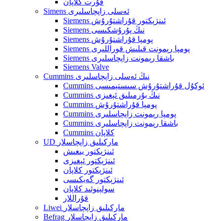
قۇرت كلاپان
Simens ئەسلى زاپچاسلىرى
Siemens ئىنژېكتور قۇراشتۇرۇش
Siemens نىڭ پۇرۇشكىسى
Siemens پومپا قۇراشتۇرۇش
Siemens پومپا رېمونت قىلىش قوراللىرى
Siemens باشقا رېمونت زاپچاسلىرى
Siemens Valve
Cummins نىڭ ئەسلى زاپچاسلىرى
Cummins ئوكۇل قۇراشتۇرۇش سىستېمىسى
Cummins نىڭ بۇرمىلىق ئېغىزى
Cummins پومپا قۇراشتۇرۇش
Cummins پومپا رېمونت زاپچاسلىرى
Cummins باشقا رېمونت زاپچاسلىرى
Cummins كلاپان
UD ماركىلىق زاپچاسلار
ئىنژېكتور يىغىش
ئىنژېكتور ئېغىزى
ئىنژېكتور كلاپان
ئىنژېكتور گەيكىسى
سولېنوئىد كلاپان
قۇراللار
Liwei ماركىلىق زاپچاسلار
Befrag ماركىلىق زاپچاسلار