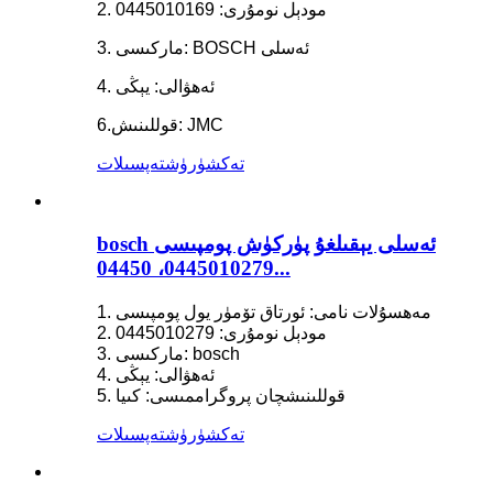
2. مودېل نومۇرى: 0445010169
3. ماركىسى: BOSCH ئەسلى
4. ئەھۋالى: يېڭى
6.قوللىنىش: JMC
تەكشۈرۈش
تەپسىلات
bosch ئەسلى يېقىلغۇ پۈركۈش پومپىسى
0445010279، 04450...
1. مەھسۇلات نامى: ئورتاق تۆمۈر يول پومپىسى
2. مودېل نومۇرى: 0445010279
3. ماركىسى: bosch
4. ئەھۋالى: يېڭى
5. قوللىنىشچان پروگراممىسى: كىيا
تەكشۈرۈش
تەپسىلات