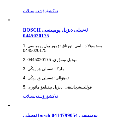
تەكشۈرۈش
تەپسىلات
BOSCH ئەسلى دىزېل پومپىسى
0445020175
1. مەھسۇلات نامى: ئورتاق تۆمۈر يول پومپىسى
0445020175
2. مودېل نومۇرى: 0445020175
3. ماركا: ئەسلى ۋە يېڭى
4. ئەھۋالى: ئەسلى ۋە يېڭى
5. قوللىنىشچانلىقى: دىزېل يېقىلغۇ ماتورى
تەكشۈرۈش
تەپسىلات
ئەسلى bosch پومپىسى 0414799054