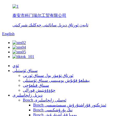
泰安市科门瑞尔工贸有限公司
تايەن ئورتاق دىزېل سانائىتى چەكلىك شىركىتى
English
ئۆي
سىناق ئۈستىلى
ئورتاق تۆمۈر يول سىناق ئورنى
يېقىلغۇ قۇيۇش پومپىسى سىناق ئۈستىلى
سىناق قىلغۇچى
چۇۋۇۋېتىش قورالى
دىزېل زاپچاسلىرى
Bosch ئەسلى زاپچاسلىرى
Bosch ئىنژېكتور قۇراشتۇرۇش سىستېمىسى
Bosch نىڭ پۇرۇشكىسى
Bosch پومپا قۇراشتۇرۇش