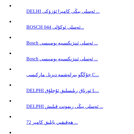
DELHI ئەسلى يېڭى كامېرا ئۈزۈكى ...
BOSCH ئەسلى ئوكۇلى 044...
Bosch ئەسلى ئىنژېكسىيە پومپىسى ...
Bosch ئەسلى ئىنژېكسىيە پومپىسى ...
جۇڭگو بىرلەشمە دىزېل ماركىسى C...
DELPHI ئورتاق رېلىسلىق ئۇچلۇق L...
DELPHI ئەسلى يېڭى رېمونت قىلىش ...
ھەقىقىي يايلىق كامېر 72 ...