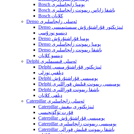
Bosch پومپا زاپچاسلىرى
Bosch باشقا زاپاس رېمونت زاپچاسلىرى
Bosch كلاپان
Denso ئەسلى زاپچاسلىرى
Denso ئىنژېكتور قۇراشتۇرۇش سىستېمىسى
دېنسو نوزۇسى
Denso پومپا قۇراشتۇرۇش
Denso پومپا رېمونت زاپچاسلىرى
Denso باشقا رېمونت زاپچاسلىرى
دېنسو كلاپان
Delphi ئەسلى قىسىملىرى
Delphi ئىنژېكتور قۇراشتۇرمىسى
دېلفىي نوزلى
Delphi پومپىسى قۇراشتۇرۇش
Delphi پومپىسى رېمونت قىلىش قوراللىرى
Delphi باشقا رېمونت قوراللىرى
دېلفى كلاپان
Caterpillar ئەسلى زاپچاسلىرى
Caterpillar ئىنژېكتورى يىغىش
قۇرت تۈگۈنچىسى
Caterpillar پومپىسى قۇراشتۇرۇش
Caterpillar پومپىسى رېمونت زاپچاسلىرى
Caterpillar باشقا رېمونت قىلىش قورالى