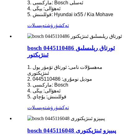
3. ماركىسى: Bosch ئەسلى
4. ئەھۋالى: يېڭى
5. قوللىنىش: Hyundai ix55 / Kia Mohave
تەكشۈرۈش
تەپسىلات
bosch 0445110486 ئورتاق رېلىسلىق
ئىنژېكتور
1. مەھسۇلات نامى: ئورتاق تۆمۈر يول
ئىنژېكتورى
2. مودېل نومۇرى: 0445110486
3. ماركىسى: Bosch
4. ئەھۋالى: يېڭى
5. قوللىنىش: يۇچاي
تەكشۈرۈش
تەپسىلات
bosch 0445116048 پىيېزو ئىنژېكتورى