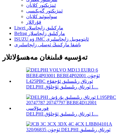
ئىنژېكتور كلاپان
ئىنژېكتور گەيكىسى
سولېنوئىد كلاپان
قۇراللار
Liwei ماركىلىق زاپچاسلار
Befrag ماركىلىق زاپچاسلار
ISUZU ۋە JMC ئاپتوموبىل زاپچاسلىرى
باشقا ماركىنىڭ ئەسلى زاپچاسلىرى
تەۋسىيە قىلىنغان مەھسۇلاتلار
DELPHI ئورتاق رېلىسلىق ئۇچلۇق L...
DELPHI ئورتاق رېلىسلىق ئۇچلۇق L...