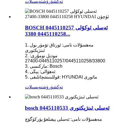
تەكشۈرۈش
تەپسىلات
BOSCH ئەسلى ئوكۇلى 0445110257
0445110258 3380...
1. مەھسۇلات نامى: ئورتاق تۆمۈر يول
ئىنژېكتورى
2. مودېل نومۇرى:
0445110257/0445110258/33800-27400
3. ماركىسى: Bosch
4. ئەھۋالى: يېڭى
5. قوللىنىشچانلىقى: HYUNDAI ماتورى
تەكشۈرۈش
تەپسىلات
bosch ئەسلى ئىنژېكتورى 0445110533
مەھسۇلات نامى: ئەسلى يېقىلغۇ پۈركۈگۈچ