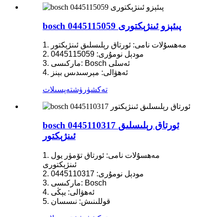
bosch 0445115059 پىئېزو ئىنژېكتورى
1. مەھسۇلات نامى: ئورتاق رېلىسلىق ئىنژېكتور
2. مودېل نومۇرى: 0445115059
3. ماركىسى: Bosch ئەسلى
4. ئەھۋالى: مېرسىدىس بېنز
تەكشۈرۈش
تەپسىلات
bosch 0445110317 ئورتاق رېلىسلىق
ئىنژېكتور
1. مەھسۇلات نامى: ئورتاق تۆمۈر يول
ئىنژېكتورى
2. مودېل نومۇرى: 0445110317
3. ماركىسى: Bosch
4. ئەھۋالى: يېڭى
5. قوللىنىش: نىسسان