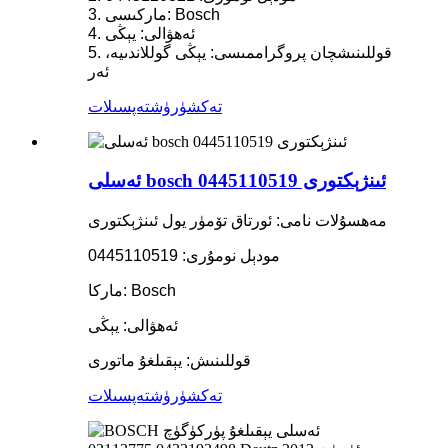
3. ماركىسى: Bosch
4. ئەھۋالى: يېڭى
5. قوللىنىشچان پروگراممىسى: يېڭى گوللاندىيە،
ئەر
تەكشۈرۈش
تەپسىلات
ئەسلى bosch ئىنژېكتورى 0445110519
مەھسۇلات نامى: ئورتاق تۆمۈر يول ئىنژېكتورى
مودېل نومۇرى: 0445110519
ماركا: Bosch
ئەھۋالى: يېڭى
قوللىنىش:
يېقىلغۇ ماتورى
تەكشۈرۈش
تەپسىلات