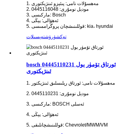
1. مەھسۇلات نامى: پىئېزو ئىنژېكتورى
2. مودېل نومۇرى: 0445116048
3. ماركىسى: Bosch
4. ئەھۋالى: يېڭى
5. قوللىنىشچان پروگراممىسى: kia، hyundai
تەكشۈرۈش
تەپسىلات
bosch 04445110231 ئورتاق تۆمۈر يول
ئىنژېكتورى
1. مەھسۇلات نامى: ئورتاق رېلىسلىق ئىنژېكتور
2. مودېل نومۇرى: 0445110231
3. ماركىسى: BOSCH ئەسلى
4. ئەھۋالى: يېڭى
5. قوللىنىشچانلىقى: Chevrolet/MWM/VM