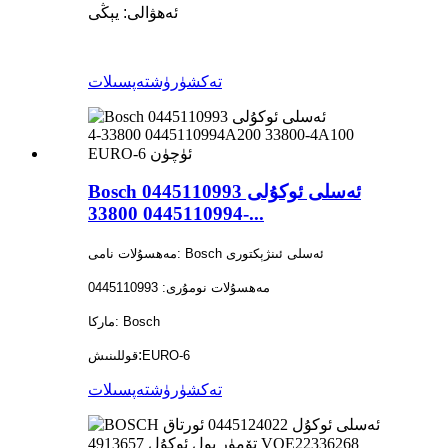
ئەھۋالى: يېڭى
تەكشۈرۈش
تەپسىلات
Bosch ئەسلى ئوكۇلى 0445110993
0445110994 33800-...
مەھسۇلات نامى: Bosch ئەسلى ئىنژېكتورى
مەھسۇلات نومۇرى: 0445110993
ماركا: Bosch
:
EURO-6
قوللىنىش
تەكشۈرۈش
تەپسىلات