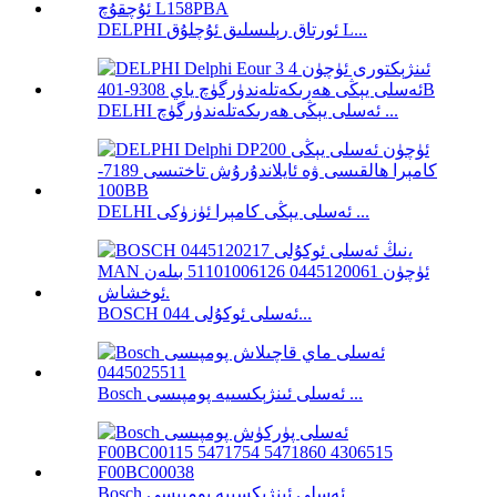
DELPHI ئورتاق رېلىسلىق ئۇچلۇق L...
DELHI ئەسلى يېڭى ھەرىكەتلەندۈرگۈچ ...
DELHI ئەسلى يېڭى كامېرا ئۈزۈكى ...
BOSCH ئەسلى ئوكۇلى 044...
Bosch ئەسلى ئىنژېكسىيە پومپىسى ...
Bosch ئەسلى ئىنژېكسىيە پومپىسى ...