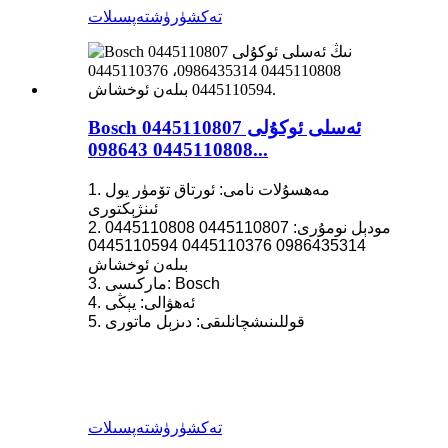
تەكشۈرۈش
تەپسىلات
Bosch ئەسلى ئوكۇلى 0445110807
0445110808 098643...
1. مەھسۇلات نامى: ئورتاق تۆمۈر يول
ئىنژېكتورى
2. مودېل نومۇرى: 0445110807 0445110808
0986435314 0445110376 0445110594
بىلەن ئوخشاش
3. ماركىسى: Bosch
4. ئەھۋالى: يېڭى
5. قوللىنىشچانلىقى: دىزېل ماتورى
تەكشۈرۈش
تەپسىلات