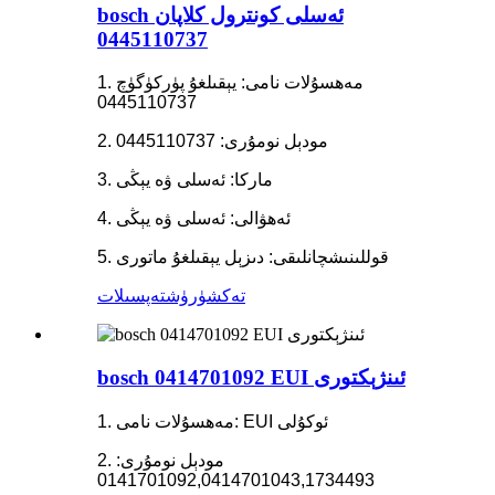
bosch ئەسلى كونترول كلاپان
0445110737
1. مەھسۇلات نامى: يېقىلغۇ پۈركۈگۈچ
0445110737
2. مودېل نومۇرى: 0445110737
3. ماركا: ئەسلى ۋە يېڭى
4. ئەھۋالى: ئەسلى ۋە يېڭى
5. قوللىنىشچانلىقى: دىزېل يېقىلغۇ ماتورى
تەكشۈرۈش
تەپسىلات
bosch 0414701092 EUI ئىنژېكتورى
1. مەھسۇلات نامى: EUI ئوكۇلى
2. مودېل نومۇرى:
0141701092,0414701043,1734493