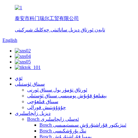
泰安市科门瑞尔工贸有限公司
تايەن ئورتاق دىزېل سانائىتى چەكلىك شىركىتى
English
ئۆي
سىناق ئۈستىلى
ئورتاق تۆمۈر يول سىناق ئورنى
يېقىلغۇ قۇيۇش پومپىسى سىناق ئۈستىلى
سىناق قىلغۇچى
چۇۋۇۋېتىش قورالى
دىزېل زاپچاسلىرى
Bosch ئەسلى زاپچاسلىرى
Bosch ئىنژېكتور قۇراشتۇرۇش سىستېمىسى
Bosch نىڭ پۇرۇشكىسى
Bosch پومپا قۇراشتۇرۇش