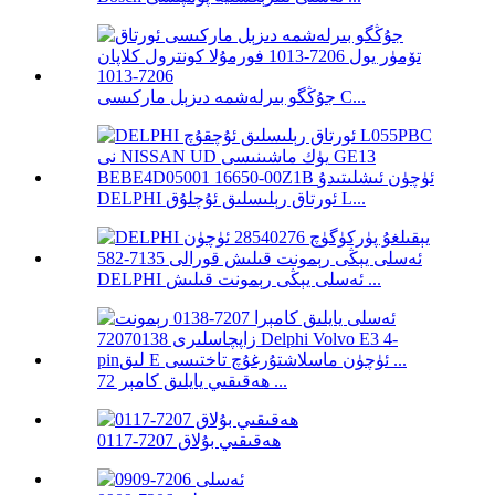
جۇڭگو بىرلەشمە دىزېل ماركىسى C...
DELPHI ئورتاق رېلىسلىق ئۇچلۇق L...
DELPHI ئەسلى يېڭى رېمونت قىلىش ...
ھەقىقىي يايلىق كامېر 72 ...
ھەقىقىي بۇلاق 7207-0117