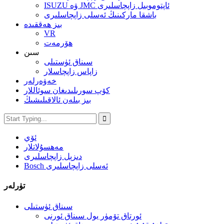
ISUZU ۋە JMC ئاپتوموبىل زاپچاسلىرى
باشقا ماركىنىڭ ئەسلى زاپچاسلىرى
بىز ھەققىدە
VR
ھۆرمەت
سىن
سىناق ئۈستىلى
زاپاس زاپچاسلار
خەۋەرلەر
كۆپ سورىلىدىغان سوئاللار
بىز بىلەن ئالاقىلىشىڭ
ئۆي
مەھسۇلاتلار
دىزېل زاپچاسلىرى
Bosch ئەسلى زاپچاسلىرى
تۈرلەر
سىناق ئۈستىلى
ئورتاق تۆمۈر يول سىناق ئورنى