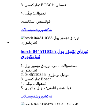
3. ماركىسى: BOSCH ئەسلى
4. ئەھۋالى: يېڭى
5قوللىنىش: سكانىيە
تەكشۈرۈش
تەپسىلات
bosch 0445110355 ئورتاق تۆمۈر يول
ئىنژېكتورى
1. مەھسۇلات نامى: ئورتاق تۆمۈر يول
ئىنژېكتورى
2. مودېل نومۇرى: 0445110355
3. ماركىسى: Bosch
4. ئەھۋالى: يېڭى
5. قوللىنىشچانلىقى: دىزېل ماتورى
تەكشۈرۈش
تەپسىلات