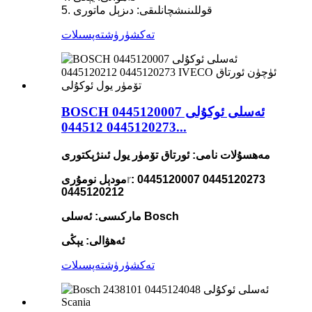
5. قوللىنىشچانلىقى: دىزېل ماتورى
تەكشۈرۈش
تەپسىلات
BOSCH ئەسلى ئوكۇلى 0445120007
0445120273 044512...
مەھسۇلات نامى: ئورتاق تۆمۈر يول ئىنژېكتورى
: 0445120007 0445120273
r
مودېل نومۇرى
0445120212
ماركىسى: ئەسلى Bosch
ئەھۋالى: يېڭى
تەكشۈرۈش
تەپسىلات