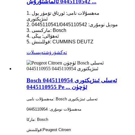
0445110542 ئالماشتۇرۇش ...
1. مەھسۇلات نامى: ئورتاق تۆمۈر يول
ئىنژېكتورى
2. مودېل نومۇرى: 0445110541/0445110542
3. ماركىسى: Bosch
4. ئەھۋالى: يېڭى
5. قوللىنىش: CUMMINS DEUTZ
تەكشۈرۈش
تەپسىلات
Bosch ئەسلى ئىنژېكتورى 0445110954
0445110955 Pe ... ئۈچۈن
مەھسۇلات نامى: Bosch ئەسلى ئىنژېكتورى
مەھسۇلات نومۇرى: 0445110954
ماركا: Bosch
:
Peugeot Citroen
قوللىنىش