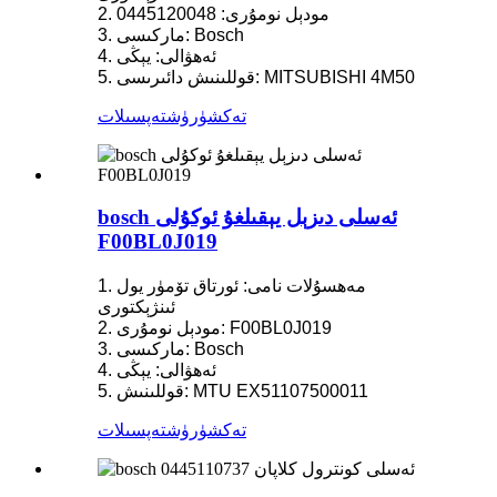
2. مودېل نومۇرى: 0445120048
3. ماركىسى: Bosch
4. ئەھۋالى: يېڭى
5. قوللىنىش دائىرىسى: MITSUBISHI 4M50
تەكشۈرۈش
تەپسىلات
bosch ئەسلى دىزېل يېقىلغۇ ئوكۇلى
F00BL0J019
1. مەھسۇلات نامى: ئورتاق تۆمۈر يول
ئىنژېكتورى
2. مودېل نومۇرى: F00BL0J019
3. ماركىسى: Bosch
4. ئەھۋالى: يېڭى
5. قوللىنىش: MTU EX51107500011
تەكشۈرۈش
تەپسىلات