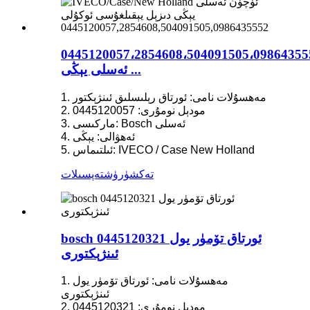
0445120057،2854608،504091505،09864355
ئەسلى يېڭى ...
1. مەھسۇلات نامى: ئورتاق رېلىسلىق ئىنژېكتور
2. مودېل نومۇرى: 0445120057
3. ماركىسى: Bosch ئەسلى
4. ئەھۋالى: يېڭى
5. ئىلتىماس: IVECO / Case New Holland
تەكشۈرۈش
تەپسىلات
bosch 0445120321 ئورتاق تۆمۈر يول
ئىنژېكتورى
1. مەھسۇلات نامى: ئورتاق تۆمۈر يول
ئىنژېكتورى
2. مودېل نومۇرى: 0445120321