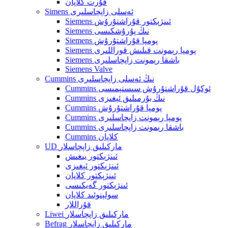
قۇرت كلاپان
Simens ئەسلى زاپچاسلىرى
Siemens ئىنژېكتور قۇراشتۇرۇش
Siemens نىڭ پۇرۇشكىسى
Siemens پومپا قۇراشتۇرۇش
Siemens پومپا رېمونت قىلىش قوراللىرى
Siemens باشقا رېمونت زاپچاسلىرى
Siemens Valve
Cummins نىڭ ئەسلى زاپچاسلىرى
Cummins ئوكۇل قۇراشتۇرۇش سىستېمىسى
Cummins نىڭ بۇرمىلىق ئېغىزى
Cummins پومپا قۇراشتۇرۇش
Cummins پومپا رېمونت زاپچاسلىرى
Cummins باشقا رېمونت زاپچاسلىرى
Cummins كلاپان
UD ماركىلىق زاپچاسلار
ئىنژېكتور يىغىش
ئىنژېكتور ئېغىزى
ئىنژېكتور كلاپان
ئىنژېكتور گەيكىسى
سولېنوئىد كلاپان
قۇراللار
Liwei ماركىلىق زاپچاسلار
Befrag ماركىلىق زاپچاسلار