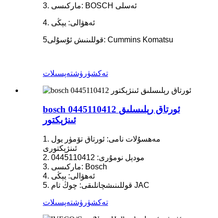
3. ماركىسى: BOSCH ئەسلى
4. ئەھۋالى: يېڭى
5قوللىنىش ئۇسۇلى: Cummins Komatsu
تەكشۈرۈش
تەپسىلات
bosch 0445110412 ئورتاق رېلىسلىق
ئىنژېكتور
1. مەھسۇلات نامى: ئورتاق تۆمۈر يول
ئىنژېكتورى
2. مودېل نومۇرى: 0445110412
3. ماركىسى: Bosch
4. ئەھۋالى: يېڭى
5. قوللىنىشچانلىقى: چوڭ تام JAC
تەكشۈرۈش
تەپسىلات