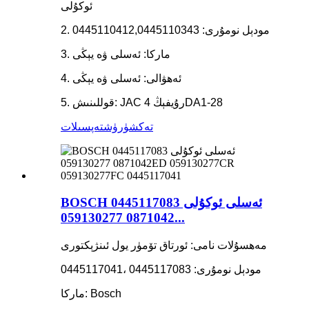
ئوكۇلى
2. مودېل نومۇرى: 0445110412,0445110343
3. ماركا: ئەسلى ۋە يېڭى
4. ئەھۋالى: ئەسلى ۋە يېڭى
5. قوللىنىش: JAC رۇيفېڭ 4DA1-28
تەكشۈرۈش
تەپسىلات
BOSCH ئەسلى ئوكۇلى 0445117083
0871042 059130277...
مەھسۇلات نامى: ئورتاق تۆمۈر يول ئىنژېكتورى
مودېل نومۇرى: 0445117083 ،0445117041
ماركا: Bosch