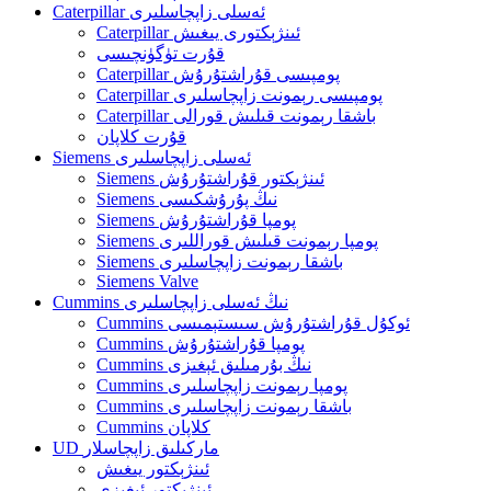
Caterpillar ئەسلى زاپچاسلىرى
Caterpillar ئىنژېكتورى يىغىش
قۇرت تۈگۈنچىسى
Caterpillar پومپىسى قۇراشتۇرۇش
Caterpillar پومپىسى رېمونت زاپچاسلىرى
Caterpillar باشقا رېمونت قىلىش قورالى
قۇرت كلاپان
Siemens ئەسلى زاپچاسلىرى
Siemens ئىنژېكتور قۇراشتۇرۇش
Siemens نىڭ پۇرۇشكىسى
Siemens پومپا قۇراشتۇرۇش
Siemens پومپا رېمونت قىلىش قوراللىرى
Siemens باشقا رېمونت زاپچاسلىرى
Siemens Valve
Cummins نىڭ ئەسلى زاپچاسلىرى
Cummins ئوكۇل قۇراشتۇرۇش سىستېمىسى
Cummins پومپا قۇراشتۇرۇش
Cummins نىڭ بۇرمىلىق ئېغىزى
Cummins پومپا رېمونت زاپچاسلىرى
Cummins باشقا رېمونت زاپچاسلىرى
Cummins كلاپان
UD ماركىلىق زاپچاسلار
ئىنژېكتور يىغىش
ئىنژېكتور ئېغىزى