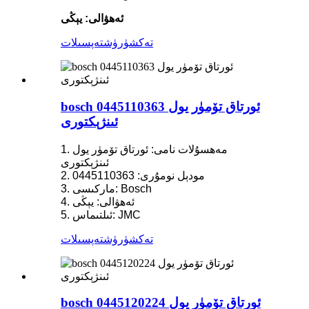
ئەھۋالى: يېڭى
تەكشۈرۈش
تەپسىلات
bosch 0445110363 ئورتاق تۆمۈر يول
ئىنژېكتورى
1. مەھسۇلات نامى: ئورتاق تۆمۈر يول
ئىنژېكتورى
2. مودېل نومۇرى: 0445110363
3. ماركىسى: Bosch
4. ئەھۋالى: يېڭى
5. ئىلتىماس: JMC
تەكشۈرۈش
تەپسىلات
bosch 0445120224 ئورتاق تۆمۈر يول