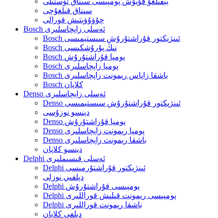
يېقىلغۇ قۇيۇش پومپىسى سىناق ئۈستىلى
سىناق قىلغۇچى
چۇۋۇۋېتىش قورالى
Bosch ئەسلى زاپچاسلىرى
Bosch ئىنژېكتور قۇراشتۇرۇش سىستېمىسى
Bosch نىڭ پۇرۇشكىسى
Bosch پومپا قۇراشتۇرۇش
Bosch پومپا زاپچاسلىرى
Bosch باشقا زاپاس رېمونت زاپچاسلىرى
Bosch كلاپان
Denso ئەسلى زاپچاسلىرى
Denso ئىنژېكتور قۇراشتۇرۇش سىستېمىسى
دېنسو نوزۇسى
Denso پومپا قۇراشتۇرۇش
Denso پومپا رېمونت زاپچاسلىرى
Denso باشقا رېمونت زاپچاسلىرى
دېنسو كلاپان
Delphi ئەسلى قىسىملىرى
Delphi ئىنژېكتور قۇراشتۇرمىسى
دېلفىي نوزلى
Delphi پومپىسى قۇراشتۇرۇش
Delphi پومپىسى رېمونت قىلىش قوراللىرى
Delphi باشقا رېمونت قوراللىرى
دېلفى كلاپان