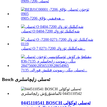
ئەسلى 7206-0909
ھەقىقىي بۇلاق 7206-0905 ...
ئەسلى O شەكىللىك ئۈزۈك 7200-0404
ئەسلى O شەكىللىك ئۈزۈك 7200-0271 7...
ئەسلى يېڭى رېمونت قىلىش قورالى 7135...
Bosch ئەسلى زاپچاسلىرى
0445110541 BOSCH ئەسلى ئوكۇلى