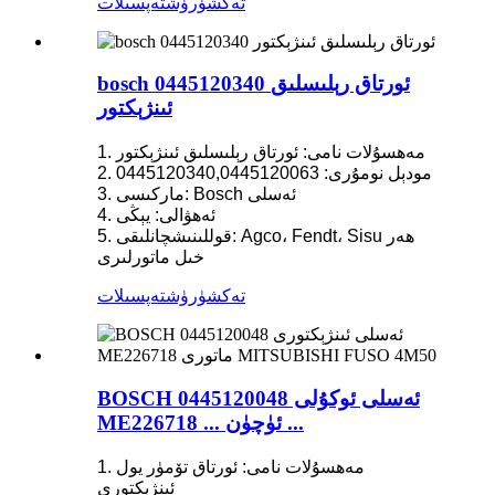
تەكشۈرۈش
تەپسىلات
bosch 0445120340 ئورتاق رېلىسلىق
ئىنژېكتور
1. مەھسۇلات نامى: ئورتاق رېلىسلىق ئىنژېكتور
2. مودېل نومۇرى: 0445120340,0445120063
3. ماركىسى: Bosch ئەسلى
4. ئەھۋالى: يېڭى
5. قوللىنىشچانلىقى: Agco، Fendt، Sisu ھەر
خىل ماتورلىرى
تەكشۈرۈش
تەپسىلات
BOSCH ئەسلى ئوكۇلى 0445120048
ME226718 ... ئۈچۈن ...
1. مەھسۇلات نامى: ئورتاق تۆمۈر يول
ئىنژېكتورى