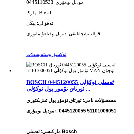
مودېل نومۇرى: 0445110533
ماركا: Bosch
ئەھۋالى: يېڭى
قوللىنىشچانلىقى: دىزېل يېقىلغۇ ماتورى
تەكشۈرۈش
تەپسىلات
BOSCH ئەسلى ئوكۇلى 0445120055
ئورتاق تۆمۈر يول ئوكۇلى ...
مەھسۇلات نامى: ئورتاق تۆمۈر يول ئىنژېكتورى
51101006051
: 0445120055
r
مودېل نومۇرى
ماركىسى: ئەسلى Bosch