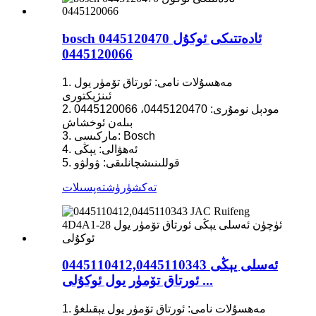
bosch 0445120470 ئادەتتىكى ئوكۇل
0445120066
1. مەھسۇلات نامى: ئورتاق تۆمۈر يول
ئىنژېكتورى
2. مودېل نومۇرى: 0445120470، 0445120066
بىلەن ئوخشاش
3. ماركىسى: Bosch
4. ئەھۋالى: يېڭى
5. قوللىنىشچانلىقى: ۋولۋو
تەكشۈرۈش
تەپسىلات
0445110412,0445110343 ئەسلى يېڭى
ئورتاق تۆمۈر يول ئوكۇلى ...
1. مەھسۇلات نامى: ئورتاق تۆمۈر يول يېقىلغۇ