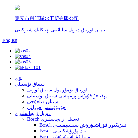
泰安市科门瑞尔工贸有限公司
تايەن ئورتاق دىزېل سانائىتى چەكلىك شىركىتى
English
ئۆي
سىناق ئۈستىلى
ئورتاق تۆمۈر يول سىناق ئورنى
يېقىلغۇ قۇيۇش پومپىسى سىناق ئۈستىلى
سىناق قىلغۇچى
چۇۋۇۋېتىش قورالى
دىزېل زاپچاسلىرى
Bosch ئەسلى زاپچاسلىرى
Bosch ئىنژېكتور قۇراشتۇرۇش سىستېمىسى
Bosch نىڭ پۇرۇشكىسى
Bosch پومپا قۇراشتۇرۇش