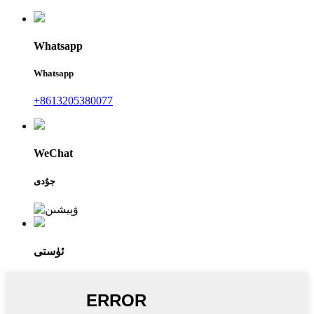
Whatsapp
Whatsapp
+8613205380077
WeChat
جۇدى
ئۈستى