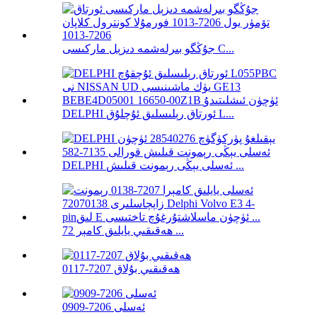
جۇڭگو بىرلەشمە دىزېل ماركىسى C...
DELPHI ئورتاق رېلىسلىق ئۇچلۇق L...
DELPHI ئەسلى يېڭى رېمونت قىلىش ...
ھەقىقىي يايلىق كامېر 72 ...
ھەقىقىي بۇلاق 7207-0117
ئەسلى 7206-0909