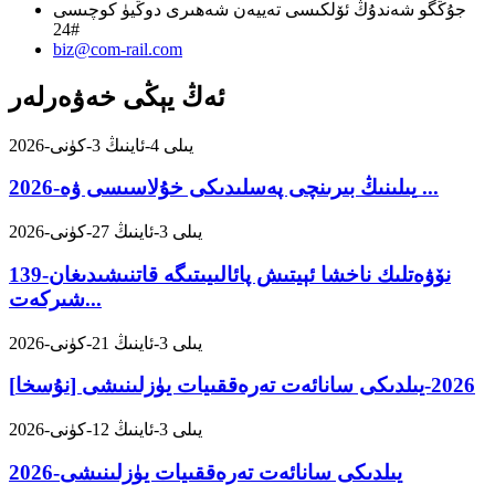
جۇڭگو شەندۇڭ ئۆلكىسى تەييەن شەھىرى دوڭيۈ كوچىسى
24#
biz@com-rail.com
ئەڭ يېڭى خەۋەرلەر
2026-يىلى 4-ئاينىڭ 3-كۈنى
2026-يىلىنىڭ بىرىنچى پەسلىدىكى خۇلاسىسى ۋە ...
2026-يىلى 3-ئاينىڭ 27-كۈنى
139-نۆۋەتلىك ناخشا ئېيتىش پائالىيىتىگە قاتنىشىدىغان
شىركەت...
2026-يىلى 3-ئاينىڭ 21-كۈنى
[نۇسخا] 2026-يىلدىكى سانائەت تەرەققىيات يۈزلىنىشى
2026-يىلى 3-ئاينىڭ 12-كۈنى
2026-يىلدىكى سانائەت تەرەققىيات يۈزلىنىشى