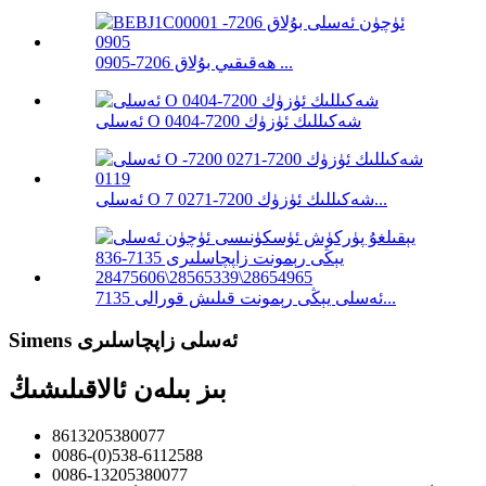
ھەقىقىي بۇلاق 7206-0905 ...
ئەسلى O شەكىللىك ئۈزۈك 7200-0404
ئەسلى O شەكىللىك ئۈزۈك 7200-0271 7...
ئەسلى يېڭى رېمونت قىلىش قورالى 7135...
Simens ئەسلى زاپچاسلىرى
بىز بىلەن ئالاقىلىشىڭ
8613205380077
0086-(0)538-6112588
0086-13205380077