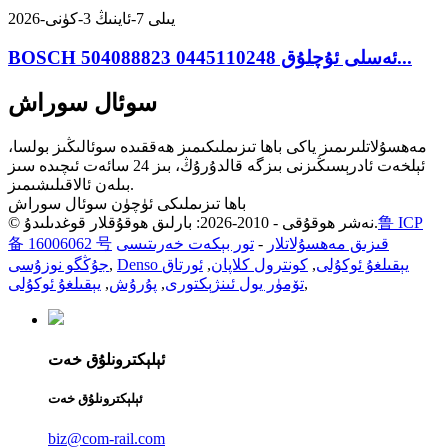
2026-يىلى 7-ئاينىڭ 3-كۈنى
BOSCH ئەسلى ئۇچلۇق 0445110248 504088823...
سوئال سوراش
مەھسۇلاتلىرىمىز ياكى باھا تىزىملىكىمىز ھەققىدە سوئالىڭىز بولسا،
ئېلخەت ئادرېسىڭىزنى بىزگە قالدۇرۇڭ، بىز 24 سائەت ئىچىدە سىز
بىلەن ئالاقىلىشىمىز.
باھا تىزىملىكى ئۈچۈن سوئال سوراش
鲁 ICP
© نەشر ھوقۇقى - 2010-2026: بارلىق ھوقۇقلار قوغدىلىدۇ.
قىزىق مەھسۇلاتلار
-
تور بېكەت خەرىتىسى
备 16006062 号
Denso يېقىلغۇ ئوكۇلى
,
كونترول كلاپان
,
ئورتاق
,
جۇڭگو نوزۇسى
,
تۆمۈر يول ئىنژېكتورى
,
پۇرۇش
,
يېقىلغۇ ئوكۇلى
ئېلېكترونلۇق خەت
ئېلېكترونلۇق خەت
biz@com-rail.com