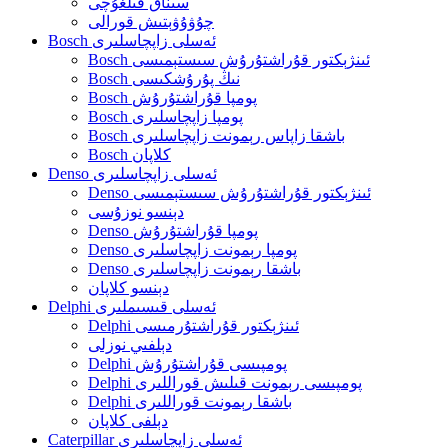
سىناق قىلغۇچى
چۇۋۇۋېتىش قورالى
Bosch ئەسلى زاپچاسلىرى
Bosch ئىنژېكتور قۇراشتۇرۇش سىستېمىسى
Bosch نىڭ پۇرۇشكىسى
Bosch پومپا قۇراشتۇرۇش
Bosch پومپا زاپچاسلىرى
Bosch باشقا زاپاس رېمونت زاپچاسلىرى
Bosch كلاپان
Denso ئەسلى زاپچاسلىرى
Denso ئىنژېكتور قۇراشتۇرۇش سىستېمىسى
دېنسو نوزۇسى
Denso پومپا قۇراشتۇرۇش
Denso پومپا رېمونت زاپچاسلىرى
Denso باشقا رېمونت زاپچاسلىرى
دېنسو كلاپان
Delphi ئەسلى قىسىملىرى
Delphi ئىنژېكتور قۇراشتۇرمىسى
دېلفىي نوزلى
Delphi پومپىسى قۇراشتۇرۇش
Delphi پومپىسى رېمونت قىلىش قوراللىرى
Delphi باشقا رېمونت قوراللىرى
دېلفى كلاپان
Caterpillar ئەسلى زاپچاسلىرى