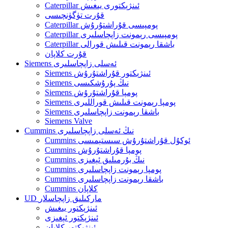
Caterpillar ئىنژېكتورى يىغىش
قۇرت تۈگۈنچىسى
Caterpillar پومپىسى قۇراشتۇرۇش
Caterpillar پومپىسى رېمونت زاپچاسلىرى
Caterpillar باشقا رېمونت قىلىش قورالى
قۇرت كلاپان
Siemens ئەسلى زاپچاسلىرى
Siemens ئىنژېكتور قۇراشتۇرۇش
Siemens نىڭ پۇرۇشكىسى
Siemens پومپا قۇراشتۇرۇش
Siemens پومپا رېمونت قىلىش قوراللىرى
Siemens باشقا رېمونت زاپچاسلىرى
Siemens Valve
Cummins نىڭ ئەسلى زاپچاسلىرى
Cummins ئوكۇل قۇراشتۇرۇش سىستېمىسى
Cummins پومپا قۇراشتۇرۇش
Cummins نىڭ بۇرمىلىق ئېغىزى
Cummins پومپا رېمونت زاپچاسلىرى
Cummins باشقا رېمونت زاپچاسلىرى
Cummins كلاپان
UD ماركىلىق زاپچاسلار
ئىنژېكتور يىغىش
ئىنژېكتور ئېغىزى
ئىنژېكتور كلاپان