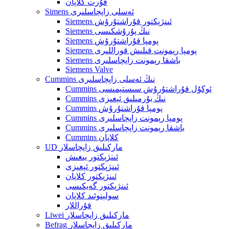
قۇرت كلاپان
Simens ئەسلى زاپچاسلىرى
Siemens ئىنژېكتور قۇراشتۇرۇش
Siemens نىڭ پۇرۇشكىسى
Siemens پومپا قۇراشتۇرۇش
Siemens پومپا رېمونت قىلىش قوراللىرى
Siemens باشقا رېمونت زاپچاسلىرى
Siemens Valve
Cummins نىڭ ئەسلى زاپچاسلىرى
Cummins ئوكۇل قۇراشتۇرۇش سىستېمىسى
Cummins نىڭ بۇرمىلىق ئېغىزى
Cummins پومپا قۇراشتۇرۇش
Cummins پومپا رېمونت زاپچاسلىرى
Cummins باشقا رېمونت زاپچاسلىرى
Cummins كلاپان
UD ماركىلىق زاپچاسلار
ئىنژېكتور يىغىش
ئىنژېكتور ئېغىزى
ئىنژېكتور كلاپان
ئىنژېكتور گەيكىسى
سولېنوئىد كلاپان
قۇراللار
Liwei ماركىلىق زاپچاسلار
Befrag ماركىلىق زاپچاسلار