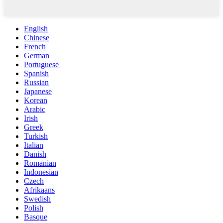
English
Chinese
French
German
Portuguese
Spanish
Russian
Japanese
Korean
Arabic
Irish
Greek
Turkish
Italian
Danish
Romanian
Indonesian
Czech
Afrikaans
Swedish
Polish
Basque