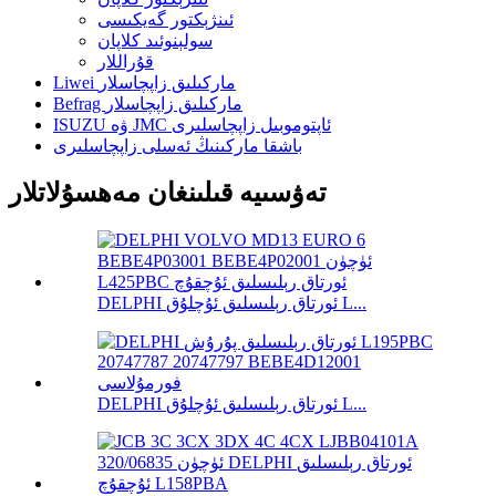
ئىنژېكتور گەيكىسى
سولېنوئىد كلاپان
قۇراللار
Liwei ماركىلىق زاپچاسلار
Befrag ماركىلىق زاپچاسلار
ISUZU ۋە JMC ئاپتوموبىل زاپچاسلىرى
باشقا ماركىنىڭ ئەسلى زاپچاسلىرى
تەۋسىيە قىلىنغان مەھسۇلاتلار
DELPHI ئورتاق رېلىسلىق ئۇچلۇق L...
DELPHI ئورتاق رېلىسلىق ئۇچلۇق L...