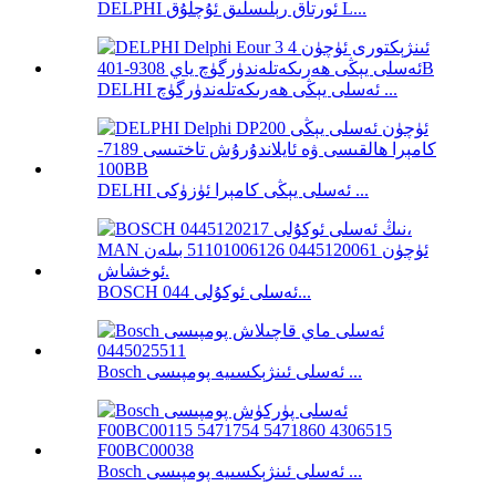
DELPHI ئورتاق رېلىسلىق ئۇچلۇق L...
DELHI ئەسلى يېڭى ھەرىكەتلەندۈرگۈچ ...
DELHI ئەسلى يېڭى كامېرا ئۈزۈكى ...
BOSCH ئەسلى ئوكۇلى 044...
Bosch ئەسلى ئىنژېكسىيە پومپىسى ...
Bosch ئەسلى ئىنژېكسىيە پومپىسى ...