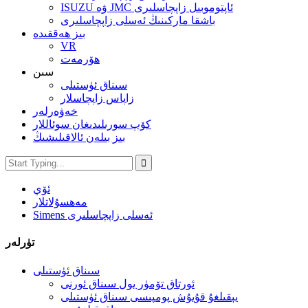
ISUZU ۋە JMC ئاپتوموبىل زاپچاسلىرى
باشقا ماركىنىڭ ئەسلى زاپچاسلىرى
بىز ھەققىدە
VR
ھۆرمەت
سىن
سىناق ئۈستىلى
زاپاس زاپچاسلار
خەۋەرلەر
كۆپ سورىلىدىغان سوئاللار
بىز بىلەن ئالاقىلىشىڭ
ئۆي
مەھسۇلاتلار
Simens ئەسلى زاپچاسلىرى
تۈرلەر
سىناق ئۈستىلى
ئورتاق تۆمۈر يول سىناق ئورنى
يېقىلغۇ قۇيۇش پومپىسى سىناق ئۈستىلى