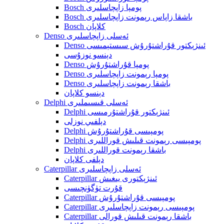
Bosch پومپا زاپچاسلىرى
Bosch باشقا زاپاس رېمونت زاپچاسلىرى
Bosch كلاپان
Denso ئەسلى زاپچاسلىرى
Denso ئىنژېكتور قۇراشتۇرۇش سىستېمىسى
دېنسو نوزۇسى
Denso پومپا قۇراشتۇرۇش
Denso پومپا رېمونت زاپچاسلىرى
Denso باشقا رېمونت زاپچاسلىرى
دېنسو كلاپان
Delphi ئەسلى قىسىملىرى
Delphi ئىنژېكتور قۇراشتۇرمىسى
دېلفىي نوزلى
Delphi پومپىسى قۇراشتۇرۇش
Delphi پومپىسى رېمونت قىلىش قوراللىرى
Delphi باشقا رېمونت قوراللىرى
دېلفى كلاپان
Caterpillar ئەسلى زاپچاسلىرى
Caterpillar ئىنژېكتورى يىغىش
قۇرت تۈگۈنچىسى
Caterpillar پومپىسى قۇراشتۇرۇش
Caterpillar پومپىسى رېمونت زاپچاسلىرى
Caterpillar باشقا رېمونت قىلىش قورالى