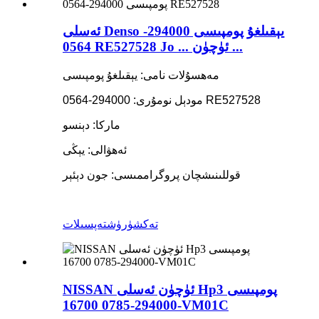
ئەسلى Denso يېقىلغۇ پومپىسى 294000-
0564 RE527528 Jo ... ئۈچۈن ...
مەھسۇلات نامى: يېقىلغۇ پومپىسى
مودېل نومۇرى: 294000-0564 RE527528
ماركا: دېنسو
ئەھۋالى: يېڭى
قوللىنىشچان پروگراممىسى: جون دېئېر
تەكشۈرۈش
تەپسىلات
NISSAN ئۈچۈن ئەسلى Hp3 پومپىسى
294000-0785 16700-VM01C