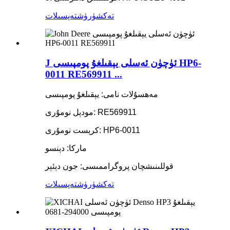
تەكشۈرۈش
تەپسىلات
J ئۈچۈن ئەسلى يېقىلغۇ پومپىسى HP6-
0011 RE569911 ...
مەھسۇلات نامى: يېقىلغۇ پومپىسى
مودېل نومۇرى: RE569911
كرېست نومۇرى: HP6-0011
ماركا: دېنسو
قوللىنىشچان پروگراممىسى: جون دېئېر
تەكشۈرۈش
تەپسىلات