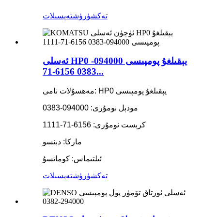
تەكشۈرۈش
تەپسىلات
ئەسلى HP0 يېقىلغۇ پومپىسى 094000-
0383 6156-71...
مەھسۇلات نامى: HP0 يېقىلغۇ پومپىسى
مودېل نومۇرى: 094000-0383
كرېست نومۇرى: 6156-71-1111
ماركا: دېنسو
ئىلتىماس: كوماتسۇ
تەكشۈرۈش
تەپسىلات