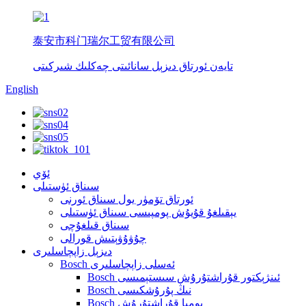
泰安市科门瑞尔工贸有限公司
تايەن ئورتاق دىزېل سانائىتى چەكلىك شىركىتى
English
ئۆي
سىناق ئۈستىلى
ئورتاق تۆمۈر يول سىناق ئورنى
يېقىلغۇ قۇيۇش پومپىسى سىناق ئۈستىلى
سىناق قىلغۇچى
چۇۋۇۋېتىش قورالى
دىزېل زاپچاسلىرى
Bosch ئەسلى زاپچاسلىرى
Bosch ئىنژېكتور قۇراشتۇرۇش سىستېمىسى
Bosch نىڭ پۇرۇشكىسى
Bosch پومپا قۇراشتۇرۇش