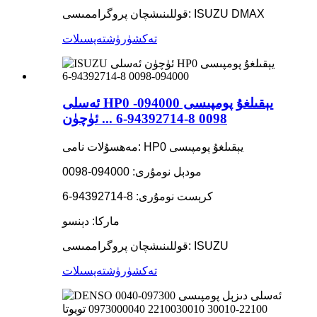
قوللىنىشچان پروگراممىسى: ISUZU DMAX
تەكشۈرۈش
تەپسىلات
ئەسلى HP0 يېقىلغۇ پومپىسى 094000-
0098 8-94392714-6 ... ئۈچۈن
مەھسۇلات نامى: HP0 يېقىلغۇ پومپىسى
مودېل نومۇرى: 094000-0098
كرېست نومۇرى: 8-94392714-6
ماركا: دېنسو
قوللىنىشچان پروگراممىسى: ISUZU
تەكشۈرۈش
تەپسىلات