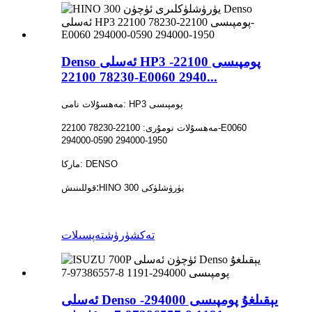
Denso ئەسلى HP3 پومپىسى 22100-
78230 22100-E0060 2940...
مەھسۇلات نامى: HP3 پومپىسى
مەھسۇلات نومۇرى: 22100-78230 22100-E0060
294000-0590 294000-1950
ماركا: DENSO
:
HINO 300 يۈرۈشلۈكى
قوللىنىش
تەكشۈرۈش
تەپسىلات
ئەسلى Denso يېقىلغۇ پومپىسى 294000-