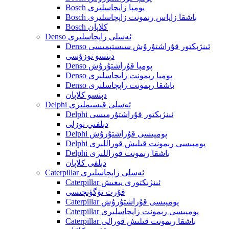
Bosch پومپا زاپچاسلىرى
Bosch باشقا زاپاس رېمونت زاپچاسلىرى
Bosch كلاپان
Denso ئەسلى زاپچاسلىرى
Denso ئىنژېكتور قۇراشتۇرۇش سىستېمىسى
دېنسو نوزۇسى
Denso پومپا قۇراشتۇرۇش
Denso پومپا رېمونت زاپچاسلىرى
Denso باشقا رېمونت زاپچاسلىرى
دېنسو كلاپان
Delphi ئەسلى قىسىملىرى
Delphi ئىنژېكتور قۇراشتۇرمىسى
دېلفىي نوزلى
Delphi پومپىسى قۇراشتۇرۇش
Delphi پومپىسى رېمونت قىلىش قوراللىرى
Delphi باشقا رېمونت قوراللىرى
دېلفى كلاپان
Caterpillar ئەسلى زاپچاسلىرى
Caterpillar ئىنژېكتورى يىغىش
قۇرت تۈگۈنچىسى
Caterpillar پومپىسى قۇراشتۇرۇش
Caterpillar پومپىسى رېمونت زاپچاسلىرى
Caterpillar باشقا رېمونت قىلىش قورالى