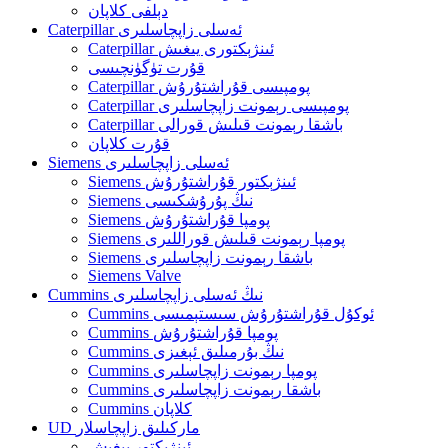
دېلفى كلاپان
Caterpillar ئەسلى زاپچاسلىرى
Caterpillar ئىنژېكتورى يىغىش
قۇرت تۈگۈنچىسى
Caterpillar پومپىسى قۇراشتۇرۇش
Caterpillar پومپىسى رېمونت زاپچاسلىرى
Caterpillar باشقا رېمونت قىلىش قورالى
قۇرت كلاپان
Siemens ئەسلى زاپچاسلىرى
Siemens ئىنژېكتور قۇراشتۇرۇش
Siemens نىڭ پۇرۇشكىسى
Siemens پومپا قۇراشتۇرۇش
Siemens پومپا رېمونت قىلىش قوراللىرى
Siemens باشقا رېمونت زاپچاسلىرى
Siemens Valve
Cummins نىڭ ئەسلى زاپچاسلىرى
Cummins ئوكۇل قۇراشتۇرۇش سىستېمىسى
Cummins پومپا قۇراشتۇرۇش
Cummins نىڭ بۇرمىلىق ئېغىزى
Cummins پومپا رېمونت زاپچاسلىرى
Cummins باشقا رېمونت زاپچاسلىرى
Cummins كلاپان
UD ماركىلىق زاپچاسلار
ئىنژېكتور يىغىش