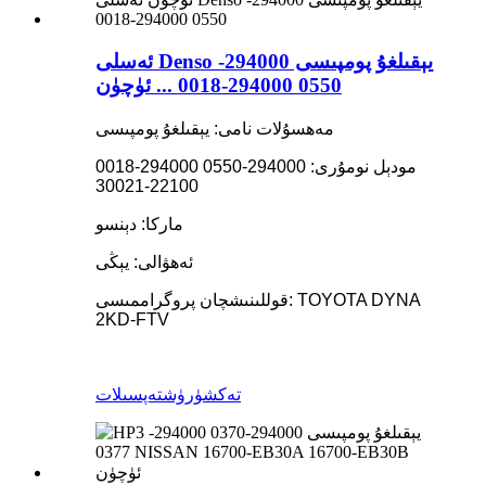
ئەسلى Denso يېقىلغۇ پومپىسى 294000-
0550 294000-0018 ... ئۈچۈن
مەھسۇلات نامى: يېقىلغۇ پومپىسى
مودېل نومۇرى: 294000-0550 294000-0018
22100-30021
ماركا: دېنسو
ئەھۋالى: يېڭى
قوللىنىشچان پروگراممىسى: TOYOTA DYNA
2KD-FTV
تەكشۈرۈش
تەپسىلات