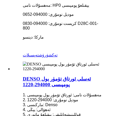
مەھسۇلات نامى: HP0 يېقىلغۇ پومپىسى
مودېل نومۇرى: 094000-0652
كرېست نومۇرى: 094000-0830 D28C-001-
800
ماركا: دېنسو
تەكشۈرۈش
تەپسىلات
DENSO ئەسلى ئورتاق تۆمۈر يول
پومپىسى 294000-1220
1. مەھسۇلات نامى: ئورتاق تۆمۈر يول پومپىسى
2. مودېل نومۇرى: 294000-1220
3. ماركىسى: Denso
4. ئەھۋالى: يېڭى
5. قوللىنىشچانلىقى: يېقىلغۇ ماتورى