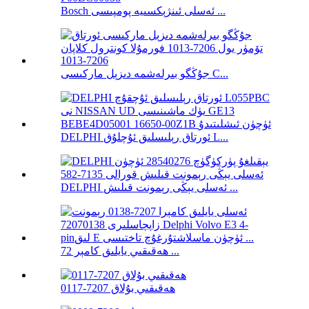
Bosch ئەسلى ئىنژېكسىيە پومپىسى ...
جۇڭگو بىرلەشمە دىزېل ماركىسى C...
DELPHI ئورتاق رېلىسلىق ئۇچلۇق L...
DELPHI ئەسلى يېڭى رېمونت قىلىش ...
ھەقىقىي يايلىق كامېر 72 ...
ھەقىقىي بۇلاق 7207-0117