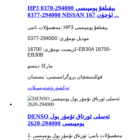
HP3 يېقىلغۇ پومپىسى 294000-0370
294000-0377 NISSAN 167 ئۈچۈن ...
مەھسۇلات نامى: HP3 يېقىلغۇ پومپىسى
مودېل نومۇرى: 294000-0377
كرېست نومۇرى: 16700-EB30A 16700-
EB30B
ماركا: دېنسو
قوللىنىشچان پروگراممىسى: نىسسان
تەكشۈرۈش
تەپسىلات
DENSO ئەسلى ئورتاق تۆمۈر يول
پومپىسى 294000-2620
1. مەھسۇلات نامى: ئورتاق تۆمۈر يول پومپىسى