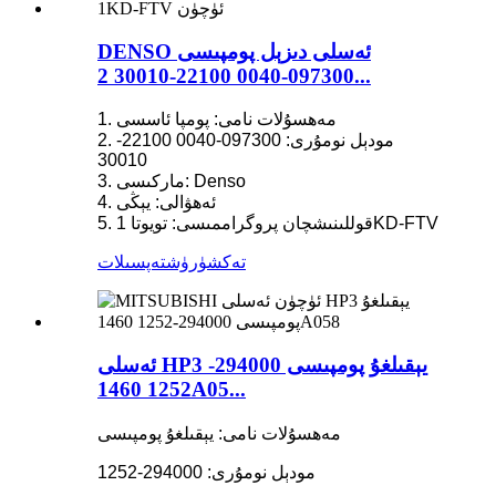
DENSO ئەسلى دىزېل پومپىسى
097300-0040 22100-30010 2...
1. مەھسۇلات نامى: پومپا ئاسسى
2. مودېل نومۇرى: 097300-0040 22100-
30010
3. ماركىسى: Denso
4. ئەھۋالى: يېڭى
5. قوللىنىشچان پروگراممىسى: تويوتا 1KD-FTV
تەكشۈرۈش
تەپسىلات
ئەسلى HP3 يېقىلغۇ پومپىسى 294000-
1252 1460A05...
مەھسۇلات نامى: يېقىلغۇ پومپىسى
مودېل نومۇرى: 294000-1252