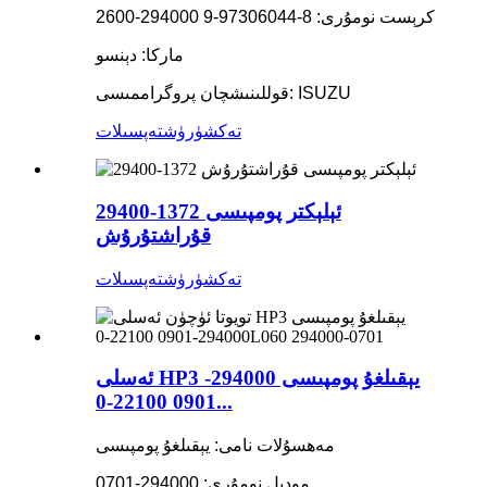
كرېست نومۇرى: 8-97306044-9 294000-2600
ماركا: دېنسو
قوللىنىشچان پروگراممىسى: ISUZU
تەكشۈرۈش
تەپسىلات
29400-1372 ئېلېكتر پومپىسى
قۇراشتۇرۇش
تەكشۈرۈش
تەپسىلات
ئەسلى HP3 يېقىلغۇ پومپىسى 294000-
0901 22100-0...
مەھسۇلات نامى: يېقىلغۇ پومپىسى
مودېل نومۇرى: 294000-0701