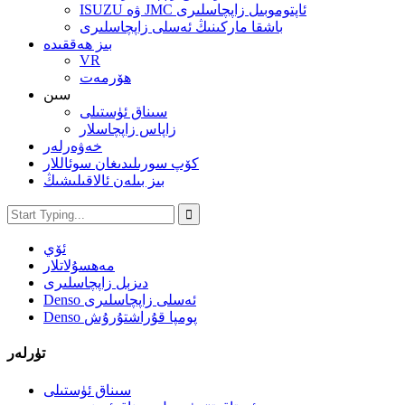
ISUZU ۋە JMC ئاپتوموبىل زاپچاسلىرى
باشقا ماركىنىڭ ئەسلى زاپچاسلىرى
بىز ھەققىدە
VR
ھۆرمەت
سىن
سىناق ئۈستىلى
زاپاس زاپچاسلار
خەۋەرلەر
كۆپ سورىلىدىغان سوئاللار
بىز بىلەن ئالاقىلىشىڭ
ئۆي
مەھسۇلاتلار
دىزېل زاپچاسلىرى
Denso ئەسلى زاپچاسلىرى
Denso پومپا قۇراشتۇرۇش
تۈرلەر
سىناق ئۈستىلى