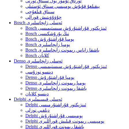
ئورتاق تۆمۈر يول سىناق ئورنى
يېقىلغۇ قۇيۇش پومپىسى سىناق ئۈستىلى
سىناق قىلغۇچى
چۇۋۇۋېتىش قورالى
Bosch ئەسلى زاپچاسلىرى
Bosch ئىنژېكتور قۇراشتۇرۇش سىستېمىسى
Bosch نىڭ پۇرۇشكىسى
Bosch پومپا قۇراشتۇرۇش
Bosch پومپا زاپچاسلىرى
Bosch باشقا زاپاس رېمونت زاپچاسلىرى
Bosch كلاپان
Denso ئەسلى زاپچاسلىرى
Denso ئىنژېكتور قۇراشتۇرۇش سىستېمىسى
دېنسو نوزۇسى
Denso پومپا قۇراشتۇرۇش
Denso پومپا رېمونت زاپچاسلىرى
Denso باشقا رېمونت زاپچاسلىرى
دېنسو كلاپان
Delphi ئەسلى قىسىملىرى
Delphi ئىنژېكتور قۇراشتۇرمىسى
دېلفىي نوزلى
Delphi پومپىسى قۇراشتۇرۇش
Delphi پومپىسى رېمونت قىلىش قوراللىرى
Delphi باشقا رېمونت قوراللىرى