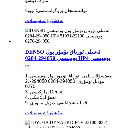
ماركا: دېنسو
قوللىنىشچان پروگراممىسى: تويوتا
تەكشۈرۈش
تەپسىلات
DENSO ئەسلى ئورتاق تۆمۈر يول
پومپىسى 294050-0284 HP4 پومپىسى
...
1. مەھسۇلات نامى: ئورتاق تۆمۈر يول پومپىسى
2. مودېل نومۇرى: 294050-0284 294050-
0270
3. ماركىسى: Denso
4. ئەھۋالى: يېڭى
5. قوللىنىشچانلىقى: دىزېل ماتورى
تەكشۈرۈش
تەپسىلات