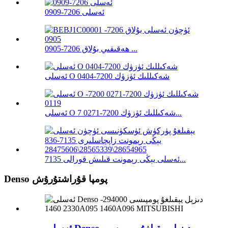
ئەسلى 7206-0909
ھەقىقىي بۇلاق 7206-0905 ...
ئەسلى O شەكىللىك ئۈزۈك 7200-0404
ئەسلى O شەكىللىك ئۈزۈك 7200-0271 7...
ئەسلى يېڭى رېمونت قىلىش قورالى 7135...
Denso پومپا قۇراشتۇرۇش