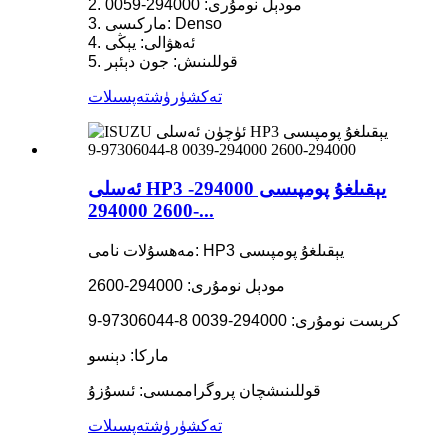
2. مودېل نومۇرى: 294000-0059
3. ماركىسى: Denso
4. ئەھۋالى: يېڭى
5. قوللىنىش: جون دېئېر
تەكشۈرۈش
تەپسىلات
ئەسلى HP3 يېقىلغۇ پومپىسى 294000-
2600 294000-...
مەھسۇلات نامى: HP3 يېقىلغۇ پومپىسى
مودېل نومۇرى: 294000-2600
كرېست نومۇرى: 294000-0039 8-97306044-9
ماركا: دېنسو
قوللىنىشچان پروگراممىسى: ئىسۇزۇ
تەكشۈرۈش
تەپسىلات