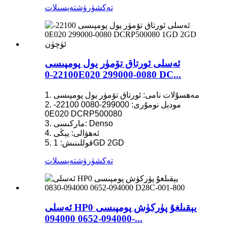
تەكشۈرۈش
تەپسىلات
ئەسلى ئورتاق تۆمۈر يول پومپىسى
22100-0E020 299000-0080 DC...
1. مەھسۇلات نامى: ئورتاق تۆمۈر يول پومپىسى
2. مودېل نومۇرى: 299000-0080 22100-
0E020 DCRP500080
3. ماركىسى: Denso
4. ئەھۋالى: يېڭى
5. قوللىنىش: 1GD 2GD
تەكشۈرۈش
تەپسىلات
ئەسلى HP0 يېقىلغۇ پۈركۈش پومپىسى
094000-0652 094000-...