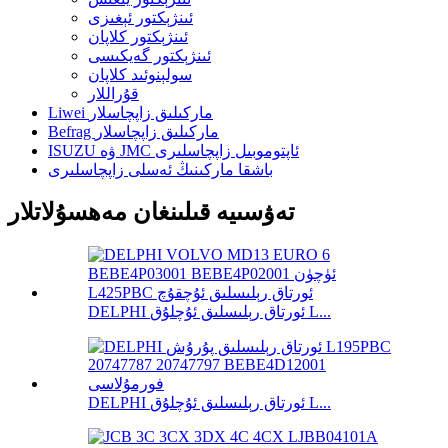
ئىنژېكتور ئېغىزى
ئىنژېكتور كلاپان
ئىنژېكتور گەيكىسى
سولېنوئىد كلاپان
قۇراللار
Liwei ماركىلىق زاپچاسلار
Befrag ماركىلىق زاپچاسلار
ISUZU ۋە JMC ئاپتوموبىل زاپچاسلىرى
باشقا ماركىنىڭ ئەسلى زاپچاسلىرى
تەۋسىيە قىلىنغان مەھسۇلاتلار
DELPHI ئورتاق رېلىسلىق ئۇچلۇق L...
DELPHI ئورتاق رېلىسلىق ئۇچلۇق L...