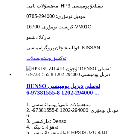
مەھسۇلات نامى: HP3 يېقىلغۇ پومپىسى
مودېل نومۇرى: 294000-0785
كرېست نومۇرى: 16700-VM01C
ماركا: دېنسو
قوللىنىشچان پروگراممىسى: NISSAN
تەكشۈرۈش
تەپسىلات
DENSO ئەسلى دىزېل پومپىسى
294000-1202 8-97381555-6 ...
1. مەھسۇلات نامى: پومپا ئاسسى
2. مودېل نومۇرى: 294000-1202 8-97381555-
6
3. ماركىسى: Denso
4. ئەھۋالى: يېڭى
5. قوللىنىش دائىرىسى: HP3 ISUZU 4JJ1