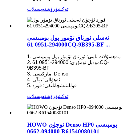
تەكشۈرۈش
تەپسىلات
ئەسلى ئورتاق تۆمۈر يول پومپىسى
294000-0951 61CQ-9B395-BF ...
1. مەھسۇلات نامى: ئورتاق تۆمۈر يول پومپىسى
2. مودېل نومۇرى: 294000-0951 61CQ-
9B395-BF
3. ماركىسى: Denso
4. ئەھۋالى: يېڭى
5. قوللىنىشچانلىقى: فورد
تەكشۈرۈش
تەپسىلات
HOWO ئۈچۈن Denso HP0 پومپىسى
094000-0662 R61540080101