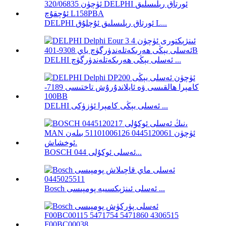
DELPHI ئورتاق رېلىسلىق ئۇچلۇق L...
DELHI ئەسلى يېڭى ھەرىكەتلەندۈرگۈچ ...
DELHI ئەسلى يېڭى كامېرا ئۈزۈكى ...
BOSCH ئەسلى ئوكۇلى 044...
Bosch ئەسلى ئىنژېكسىيە پومپىسى ...