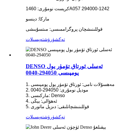
كرېست نومۇرى: 1460A057 294000-1242
ماركا: دېنسو
قوللىنىشچان پروگراممىسى: مىتسۇبىشى
تەكشۈرۈش
تەپسىلات
DENSO ئەسلى ئورتاق تۆمۈر يول
پومپىسى 294050-0040
1. مەھسۇلات نامى: ئورتاق تۆمۈر يول پومپىسى
2. مودېل نومۇرى: 294050-0040
3. ماركىسى: Denso
4. ئەھۋالى: يېڭى
5. قوللىنىشچانلىقى: دىزېل ماتورى
تەكشۈرۈش
تەپسىلات