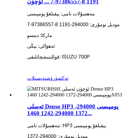
1191 8-97386557-7 ... ئۈچۈن
مەھسۇلات نامى: يېقىلغۇ پومپىسى
مودېل نومۇرى: 294000-1191 8-97386557-7
ماركا: دېنسو
ئەھۋالى: يېڭى
قوللىنىشچانلىقى: ISUZU 700P
تەكشۈرۈش
تەپسىلات
ئەسلى Denso HP3 پومپىسى 294000-
1372 294000-1242 1460...
مەھسۇلات نامى: HP3 يېقىلغۇ پومپىسى
مودېل نومۇرى: 294000-1372