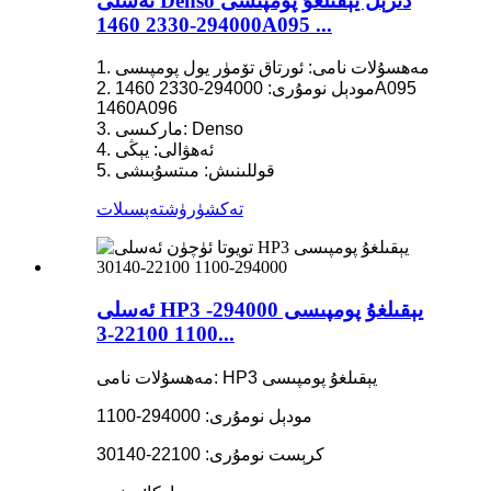
ئەسلى Denso دىزېل يېقىلغۇ پومپىسى
294000-2330 1460A095 ...
1. مەھسۇلات نامى: ئورتاق تۆمۈر يول پومپىسى
2. مودېل نومۇرى: 294000-2330 1460A095
1460A096
3. ماركىسى: Denso
4. ئەھۋالى: يېڭى
5. قوللىنىش: مىتسۇبىشى
تەكشۈرۈش
تەپسىلات
ئەسلى HP3 يېقىلغۇ پومپىسى 294000-
1100 22100-3...
مەھسۇلات نامى: HP3 يېقىلغۇ پومپىسى
مودېل نومۇرى: 294000-1100
كرېست نومۇرى: 22100-30140