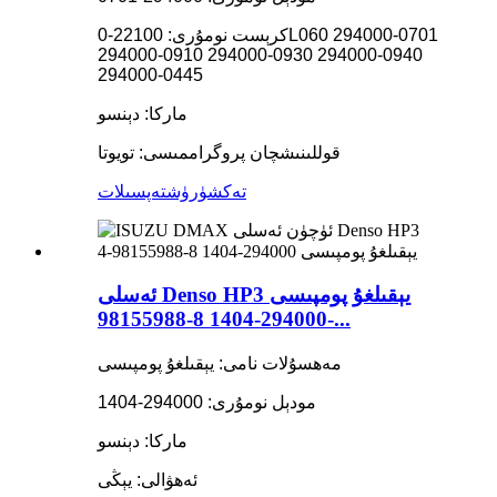
كرېست نومۇرى: 22100-0L060 294000-0701
294000-0910 294000-0930 294000-0940
294000-0445
ماركا: دېنسو
قوللىنىشچان پروگراممىسى: تويوتا
تەكشۈرۈش
تەپسىلات
ئەسلى Denso HP3 يېقىلغۇ پومپىسى
294000-1404 8-98155988-...
مەھسۇلات نامى: يېقىلغۇ پومپىسى
مودېل نومۇرى: 294000-1404
ماركا: دېنسو
ئەھۋالى: يېڭى