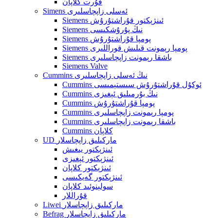
قۇرت كلاپان
Simens ئەسلى زاپچاسلىرى
Siemens ئىنژېكتور قۇراشتۇرۇش
Siemens نىڭ پۇرۇشكىسى
Siemens پومپا قۇراشتۇرۇش
Siemens پومپا رېمونت قىلىش قوراللىرى
Siemens باشقا رېمونت زاپچاسلىرى
Siemens Valve
Cummins نىڭ ئەسلى زاپچاسلىرى
Cummins ئوكۇل قۇراشتۇرۇش سىستېمىسى
Cummins نىڭ بۇرمىلىق ئېغىزى
Cummins پومپا قۇراشتۇرۇش
Cummins پومپا رېمونت زاپچاسلىرى
Cummins باشقا رېمونت زاپچاسلىرى
Cummins كلاپان
UD ماركىلىق زاپچاسلار
ئىنژېكتور يىغىش
ئىنژېكتور ئېغىزى
ئىنژېكتور كلاپان
ئىنژېكتور گەيكىسى
سولېنوئىد كلاپان
قۇراللار
Liwei ماركىلىق زاپچاسلار
Befrag ماركىلىق زاپچاسلار