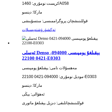
كرېست نومۇرى: 1460A058
ماركا: دېنسو
قوللىنىشچان پروگراممىسى: مىتسۇبىشى
تەكشۈرۈش
تەپسىلات
ئەسلى Denso يېقىلغۇ پومپىسى 094000-
0421 22100-E0303
مەھسۇلات نامى: يېقىلغۇ پومپىسى
مودېل نومۇرى: 094000-0421 22100-E0303
ماركا: دېنسو
ئەھۋالى: يېڭى
قوللىنىشچانلىقى: دىزېل يېقىلغۇ ماتورى