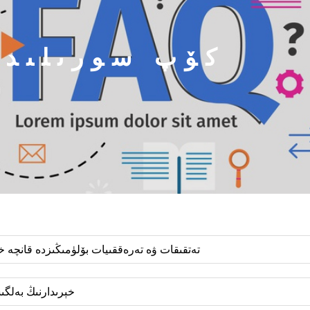
كۆپ سورىلىدىغ
1. تەتقىقات ۋە تەرەققىيات بۆلۈمىڭىزدە قانچە خ
2. خېرىدارنىڭ بە