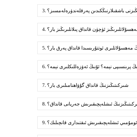
رىڭىزنى باشقىلارنىڭكىدىن پەرقلەندۈرەلەمسىز؟
 مەھسۇلاتلىرىڭىز ئۈچۈن قانداق پىلانلىرىڭىز بار؟
ىڭ مەھسۇلاتلىرى ئوتتۇرىسىدا قانداق پەرق بار؟
شنىڭ پرىنسىپى نېمە؟ ئۇنىڭ ئەۋزەللىكلىرى نېمە؟
7. شىركىتىڭىزنىڭ قانداق گۇۋاھنامىلىرى بار؟
شىركىتىڭىزنىڭ ئىشلەپچىقىرىش جەريانى قانداق؟
ڭ ئومۇمىي ئىشلەپچىقىرىش ئىقتىدارى قانچىلىك؟