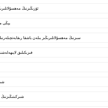
3. ئۆزىڭىزنىڭ مەھسۇلاتلى
4. يېڭى
5. سىزنىڭ مەھسۇلاتلىرىڭىز بىلەن باشقا رىقابەتچىلەرن
6. فىزىكىلىق لايىھەلە
8. 
9. شىركىتىڭىزنى