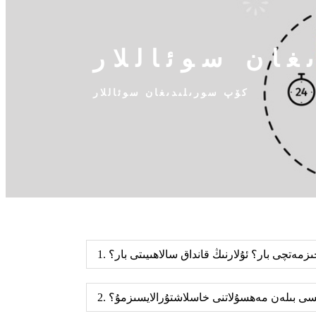
ان سوئاللار
كۆپ سورىلىدىغان سوئاللار
ىزمەتچى بار؟ ئۇلارنىڭ قانداق سالاھىيىتى بار؟
لگىسى بىلەن مەھسۇلاتنى خاسلاشتۇرالايسىزمۇ؟