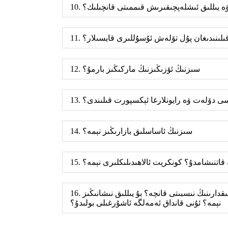
 ۋە يىللىق ئىشلەپچىقىرىش قىممىتى قانچىلىك؟
 قىلىنىدىغان پۇل تۆلەش ئۇسۇللىرى قايسىلار؟
12. سىزنىڭ ئۆزىڭىزنىڭ ماركىڭىز بارمۇ؟
ايسى دۆلەت ۋە رايونلارغا ئېكسپورت قىلىندى؟
14. سىزنىڭ ئاساسلىق بازارىڭىز نېمە؟
ە قاتنىشامدۇ؟ كونكرېت ئالاھىدىلىكلىرى نېمە؟
16. شىركىتىڭىزنىڭ ئۆتكەن بىر يىللىق سېتىش مىقدارى قانچە بولدى؟ ئىچكى سېتىش مىقدارى بىلەن چەتئەل سېتىش مىقدارىنىڭ نىسبىتى قانچە؟ بۇ يىللىق نىشانىڭىز
نېمە؟ ئۇنى قانداق ئەمەلگە ئاشۇرغىلى بولىدۇ؟