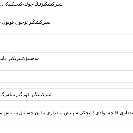
10. شىركىتىڭىزنىڭ چوڭ-كىچىكلىكى
11. شىركىتىڭىز ئۈچۈن قوبۇل
13. مەھسۇلاتلىرىڭىز ق
15. شىركىتىڭىز كۆرگەزمىلەرگ