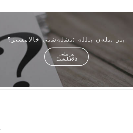
بىز بىلەن بىللە ئىشلەشنى خالامسىز؟
بىز بىلەن
ئالاقىلىشىڭ
جۇڭگو شەندۇڭ 