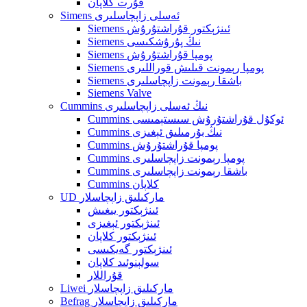
قۇرت كلاپان
Simens ئەسلى زاپچاسلىرى
Siemens ئىنژېكتور قۇراشتۇرۇش
Siemens نىڭ پۇرۇشكىسى
Siemens پومپا قۇراشتۇرۇش
Siemens پومپا رېمونت قىلىش قوراللىرى
Siemens باشقا رېمونت زاپچاسلىرى
Siemens Valve
Cummins نىڭ ئەسلى زاپچاسلىرى
Cummins ئوكۇل قۇراشتۇرۇش سىستېمىسى
Cummins نىڭ بۇرمىلىق ئېغىزى
Cummins پومپا قۇراشتۇرۇش
Cummins پومپا رېمونت زاپچاسلىرى
Cummins باشقا رېمونت زاپچاسلىرى
Cummins كلاپان
UD ماركىلىق زاپچاسلار
ئىنژېكتور يىغىش
ئىنژېكتور ئېغىزى
ئىنژېكتور كلاپان
ئىنژېكتور گەيكىسى
سولېنوئىد كلاپان
قۇراللار
Liwei ماركىلىق زاپچاسلار
Befrag ماركىلىق زاپچاسلار