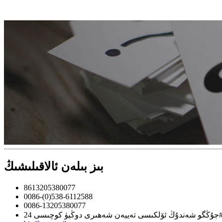
بىز بىلەن ئالاقىلىشىڭ
8613205380077
0086-(0)538-6112588
0086-13205380077
ئۆلكىسى تەييەن شەھىرى دوڭيۈ كوچىسى 24#