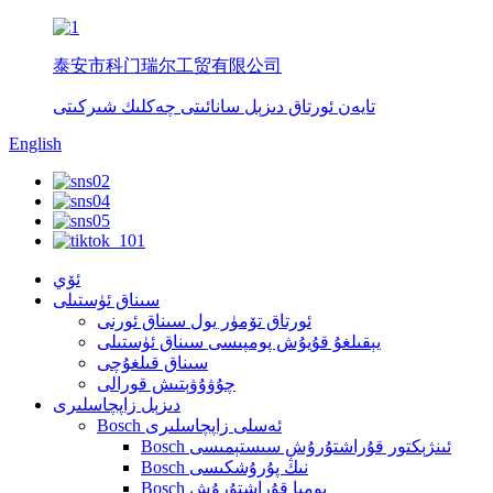
泰安市科门瑞尔工贸有限公司
تايەن ئورتاق دىزېل سانائىتى چەكلىك شىركىتى
English
ئۆي
سىناق ئۈستىلى
ئورتاق تۆمۈر يول سىناق ئورنى
يېقىلغۇ قۇيۇش پومپىسى سىناق ئۈستىلى
سىناق قىلغۇچى
چۇۋۇۋېتىش قورالى
دىزېل زاپچاسلىرى
Bosch ئەسلى زاپچاسلىرى
Bosch ئىنژېكتور قۇراشتۇرۇش سىستېمىسى
Bosch نىڭ پۇرۇشكىسى
Bosch پومپا قۇراشتۇرۇش