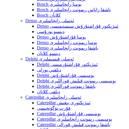
Bosch پومپا زاپچاسلىرى
Bosch باشقا زاپاس رېمونت زاپچاسلىرى
Bosch كلاپان
Denso ئەسلى زاپچاسلىرى
Denso ئىنژېكتور قۇراشتۇرۇش سىستېمىسى
دېنسو نوزۇسى
Denso پومپا قۇراشتۇرۇش
Denso پومپا رېمونت زاپچاسلىرى
Denso باشقا رېمونت زاپچاسلىرى
دېنسو كلاپان
Delphi ئەسلى قىسىملىرى
Delphi ئىنژېكتور قۇراشتۇرمىسى
دېلفىي نوزلى
Delphi پومپىسى قۇراشتۇرۇش
Delphi پومپىسى رېمونت قىلىش قوراللىرى
Delphi باشقا رېمونت قوراللىرى
دېلفى كلاپان
Caterpillar ئەسلى زاپچاسلىرى
Caterpillar ئىنژېكتورى يىغىش
قۇرت تۈگۈنچىسى
Caterpillar پومپىسى قۇراشتۇرۇش
Caterpillar پومپىسى رېمونت زاپچاسلىرى
Caterpillar باشقا رېمونت قىلىش قورالى