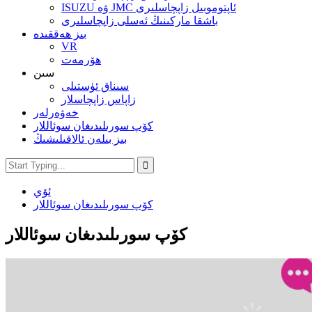
ISUZU ۋە JMC ئاپتوموبىل زاپچاسلىرى
باشقا ماركىنىڭ ئەسلى زاپچاسلىرى
بىز ھەققىدە
VR
ھۆرمەت
سىن
سىناق ئۈستىلى
زاپاس زاپچاسلار
خەۋەرلەر
كۆپ سورىلىدىغان سوئاللار
بىز بىلەن ئالاقىلىشىڭ
ئۆي
كۆپ سورىلىدىغان سوئاللار
كۆپ سورىلىدىغان سوئاللار