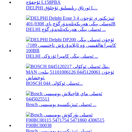
DELPHI ئورتاق رېلىسلىق ئۇچلۇق L...
DELHI ئەسلى يېڭى ھەرىكەتلەندۈرگۈچ ...
DELHI ئەسلى يېڭى كامېرا ئۈزۈكى ...
BOSCH ئەسلى ئوكۇلى 044...
Bosch ئەسلى ئىنژېكسىيە پومپىسى ...
Bosch ئەسلى ئىنژېكسىيە پومپىسى ...