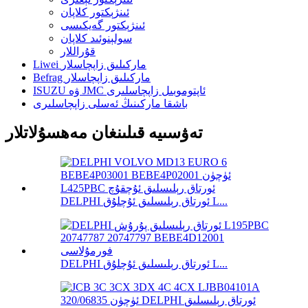
ئىنژېكتور كلاپان
ئىنژېكتور گەيكىسى
سولېنوئىد كلاپان
قۇراللار
Liwei ماركىلىق زاپچاسلار
Befrag ماركىلىق زاپچاسلار
ISUZU ۋە JMC ئاپتوموبىل زاپچاسلىرى
باشقا ماركىنىڭ ئەسلى زاپچاسلىرى
تەۋسىيە قىلىنغان مەھسۇلاتلار
DELPHI ئورتاق رېلىسلىق ئۇچلۇق L...
DELPHI ئورتاق رېلىسلىق ئۇچلۇق L...