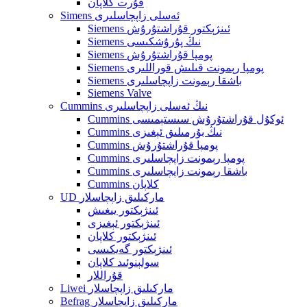
قۇرت كلاپان
Simens ئەسلى زاپچاسلىرى
Siemens ئىنژېكتور قۇراشتۇرۇش
Siemens نىڭ پۇرۇشكىسى
Siemens پومپا قۇراشتۇرۇش
Siemens پومپا رېمونت قىلىش قوراللىرى
Siemens باشقا رېمونت زاپچاسلىرى
Siemens Valve
Cummins نىڭ ئەسلى زاپچاسلىرى
Cummins ئوكۇل قۇراشتۇرۇش سىستېمىسى
Cummins نىڭ بۇرمىلىق ئېغىزى
Cummins پومپا قۇراشتۇرۇش
Cummins پومپا رېمونت زاپچاسلىرى
Cummins باشقا رېمونت زاپچاسلىرى
Cummins كلاپان
UD ماركىلىق زاپچاسلار
ئىنژېكتور يىغىش
ئىنژېكتور ئېغىزى
ئىنژېكتور كلاپان
ئىنژېكتور گەيكىسى
سولېنوئىد كلاپان
قۇراللار
Liwei ماركىلىق زاپچاسلار
Befrag ماركىلىق زاپچاسلار