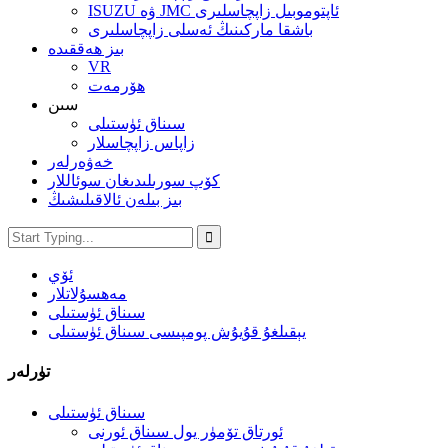
ISUZU ۋە JMC ئاپتوموبىل زاپچاسلىرى
باشقا ماركىنىڭ ئەسلى زاپچاسلىرى
بىز ھەققىدە
VR
ھۆرمەت
سىن
سىناق ئۈستىلى
زاپاس زاپچاسلار
خەۋەرلەر
كۆپ سورىلىدىغان سوئاللار
بىز بىلەن ئالاقىلىشىڭ
ئۆي
مەھسۇلاتلار
سىناق ئۈستىلى
يېقىلغۇ قۇيۇش پومپىسى سىناق ئۈستىلى
تۈرلەر
سىناق ئۈستىلى
ئورتاق تۆمۈر يول سىناق ئورنى