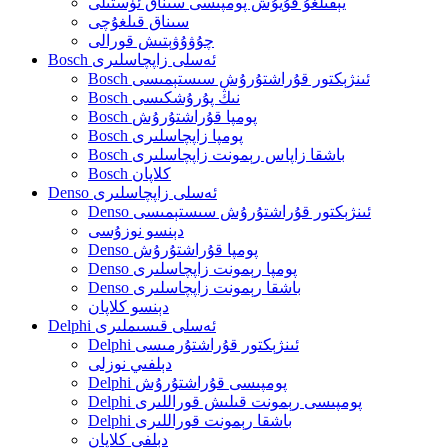
يېقىلغۇ قۇيۇش پومپىسى سىناق ئۈستىلى
سىناق قىلغۇچى
چۇۋۇۋېتىش قورالى
Bosch ئەسلى زاپچاسلىرى
Bosch ئىنژېكتور قۇراشتۇرۇش سىستېمىسى
Bosch نىڭ پۇرۇشكىسى
Bosch پومپا قۇراشتۇرۇش
Bosch پومپا زاپچاسلىرى
Bosch باشقا زاپاس رېمونت زاپچاسلىرى
Bosch كلاپان
Denso ئەسلى زاپچاسلىرى
Denso ئىنژېكتور قۇراشتۇرۇش سىستېمىسى
دېنسو نوزۇسى
Denso پومپا قۇراشتۇرۇش
Denso پومپا رېمونت زاپچاسلىرى
Denso باشقا رېمونت زاپچاسلىرى
دېنسو كلاپان
Delphi ئەسلى قىسىملىرى
Delphi ئىنژېكتور قۇراشتۇرمىسى
دېلفىي نوزلى
Delphi پومپىسى قۇراشتۇرۇش
Delphi پومپىسى رېمونت قىلىش قوراللىرى
Delphi باشقا رېمونت قوراللىرى
دېلفى كلاپان