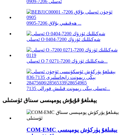
ئەسلى 7206-0909
ھەقىقىي بۇلاق 7206-0905 ...
ئەسلى O شەكىللىك ئۈزۈك 7200-0404
ئەسلى O شەكىللىك ئۈزۈك 7200-0271 7...
ئەسلى يېڭى رېمونت قىلىش قورالى 7135...
يېقىلغۇ قۇيۇش پومپىسى سىناق ئۈستىلى
COM-EMC يېقىلغۇ پۈركۈش پومپىسى