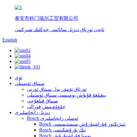
泰安市科门瑞尔工贸有限公司
تايەن ئورتاق دىزېل سانائىتى چەكلىك شىركىتى
English
ئۆي
سىناق ئۈستىلى
ئورتاق تۆمۈر يول سىناق ئورنى
يېقىلغۇ قۇيۇش پومپىسى سىناق ئۈستىلى
سىناق قىلغۇچى
چۇۋۇۋېتىش قورالى
دىزېل زاپچاسلىرى
Bosch ئەسلى زاپچاسلىرى
Bosch ئىنژېكتور قۇراشتۇرۇش سىستېمىسى
Bosch نىڭ پۇرۇشكىسى
Bosch پومپا قۇراشتۇرۇش