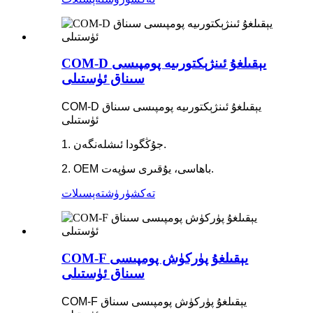
COM-D يېقىلغۇ ئىنژېكتورىيە پومپىسى
سىناق ئۈستىلى
COM-D يېقىلغۇ ئىنژېكتورىيە پومپىسى سىناق
ئۈستىلى
1. جۇڭگودا ئىشلەنگەن.
2. OEM باھاسى، يۇقىرى سۈپەت.
تەكشۈرۈش
تەپسىلات
COM-F يېقىلغۇ پۈركۈش پومپىسى
سىناق ئۈستىلى
COM-F يېقىلغۇ پۈركۈش پومپىسى سىناق