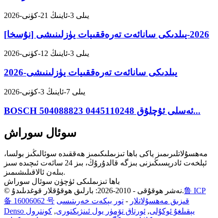
2026-يىلى 3-ئاينىڭ 21-كۈنى
[نۇسخا] 2026-يىلدىكى سانائەت تەرەققىيات يۈزلىنىشى
2026-يىلى 3-ئاينىڭ 12-كۈنى
2026-يىلدىكى سانائەت تەرەققىيات يۈزلىنىشى
2026-يىلى 7-ئاينىڭ 3-كۈنى
BOSCH ئەسلى ئۇچلۇق 0445110248 504088823...
سوئال سوراش
مەھسۇلاتلىرىمىز ياكى باھا تىزىملىكىمىز ھەققىدە سوئالىڭىز بولسا،
ئېلخەت ئادرېسىڭىزنى بىزگە قالدۇرۇڭ، بىز 24 سائەت ئىچىدە سىز
بىلەن ئالاقىلىشىمىز.
باھا تىزىملىكى ئۈچۈن سوئال سوراش
鲁 ICP
© نەشر ھوقۇقى - 2010-2026: بارلىق ھوقۇقلار قوغدىلىدۇ.
قىزىق مەھسۇلاتلار
-
تور بېكەت خەرىتىسى
备 16006062 号
Denso يېقىلغۇ ئوكۇلى
,
ئورتاق تۆمۈر يول ئىنژېكتورى
,
كونترول