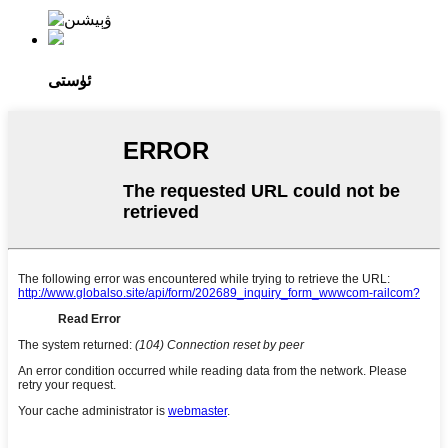
ئۈستى