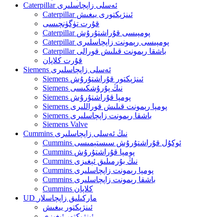
Caterpillar ئەسلى زاپچاسلىرى
Caterpillar ئىنژېكتورى يىغىش
قۇرت تۈگۈنچىسى
Caterpillar پومپىسى قۇراشتۇرۇش
Caterpillar پومپىسى رېمونت زاپچاسلىرى
Caterpillar باشقا رېمونت قىلىش قورالى
قۇرت كلاپان
Siemens ئەسلى زاپچاسلىرى
Siemens ئىنژېكتور قۇراشتۇرۇش
Siemens نىڭ پۇرۇشكىسى
Siemens پومپا قۇراشتۇرۇش
Siemens پومپا رېمونت قىلىش قوراللىرى
Siemens باشقا رېمونت زاپچاسلىرى
Siemens Valve
Cummins نىڭ ئەسلى زاپچاسلىرى
Cummins ئوكۇل قۇراشتۇرۇش سىستېمىسى
Cummins پومپا قۇراشتۇرۇش
Cummins نىڭ بۇرمىلىق ئېغىزى
Cummins پومپا رېمونت زاپچاسلىرى
Cummins باشقا رېمونت زاپچاسلىرى
Cummins كلاپان
UD ماركىلىق زاپچاسلار
ئىنژېكتور يىغىش
ئىنژېكتور ئېغىزى