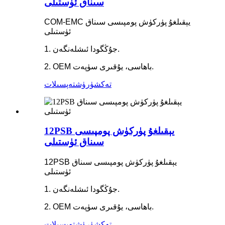
سىناق ئۈستىلى
COM-EMC يېقىلغۇ پۈركۈش پومپىسى سىناق
ئۈستىلى
1. جۇڭگودا ئىشلەنگەن.
2. OEM باھاسى، يۇقىرى سۈپەت.
تەكشۈرۈش
تەپسىلات
12PSB يېقىلغۇ پۈركۈش پومپىسى
سىناق ئۈستىلى
12PSB يېقىلغۇ پۈركۈش پومپىسى سىناق
ئۈستىلى
1. جۇڭگودا ئىشلەنگەن.
2. OEM باھاسى، يۇقىرى سۈپەت.
تەكشۈرۈش
تەپسىلات