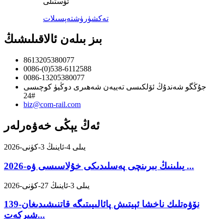
ئۈستىلى
تەكشۈرۈش
تەپسىلات
بىز بىلەن ئالاقىلىشىڭ
8613205380077
0086-(0)538-6112588
0086-13205380077
جۇڭگو شەندۇڭ ئۆلكىسى تەييەن شەھىرى دوڭيۈ كوچىسى
24#
biz@com-rail.com
ئەڭ يېڭى خەۋەرلەر
2026-يىلى 4-ئاينىڭ 3-كۈنى
2026-يىلىنىڭ بىرىنچى پەسلىدىكى خۇلاسىسى ۋە ...
2026-يىلى 3-ئاينىڭ 27-كۈنى
139-نۆۋەتلىك ناخشا ئېيتىش پائالىيىتىگە قاتنىشىدىغان
شىركەت...