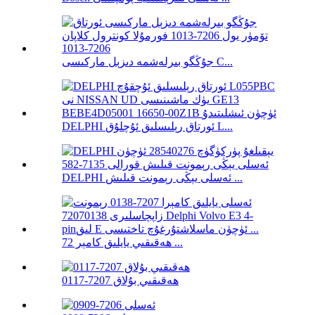
جۇڭگو بىرلەشمە دىزېل ماركىسى C...
DELPHI ئورتاق رېلىسلىق ئۇچلۇق L...
DELPHI ئەسلى يېڭى رېمونت قىلىش ...
ھەقىقىي يايلىق كامېر 72 ...
ھەقىقىي بۇلاق 7207-0117