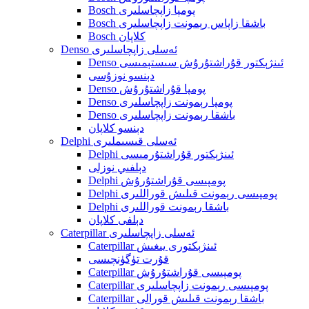
Bosch پومپا زاپچاسلىرى
Bosch باشقا زاپاس رېمونت زاپچاسلىرى
Bosch كلاپان
Denso ئەسلى زاپچاسلىرى
Denso ئىنژېكتور قۇراشتۇرۇش سىستېمىسى
دېنسو نوزۇسى
Denso پومپا قۇراشتۇرۇش
Denso پومپا رېمونت زاپچاسلىرى
Denso باشقا رېمونت زاپچاسلىرى
دېنسو كلاپان
Delphi ئەسلى قىسىملىرى
Delphi ئىنژېكتور قۇراشتۇرمىسى
دېلفىي نوزلى
Delphi پومپىسى قۇراشتۇرۇش
Delphi پومپىسى رېمونت قىلىش قوراللىرى
Delphi باشقا رېمونت قوراللىرى
دېلفى كلاپان
Caterpillar ئەسلى زاپچاسلىرى
Caterpillar ئىنژېكتورى يىغىش
قۇرت تۈگۈنچىسى
Caterpillar پومپىسى قۇراشتۇرۇش
Caterpillar پومپىسى رېمونت زاپچاسلىرى
Caterpillar باشقا رېمونت قىلىش قورالى