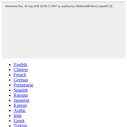
English
Chinese
French
German
Portuguese
Spanish
Russian
Japanese
Korean
Arabic
Irish
Greek
Turkish