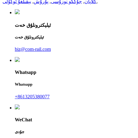
,
كلاپان
,
جۇڭگو نوزۇسى
,
پۇرۇش
,
يېقىلغۇ ئوكۇلى
ئېلېكترونلۇق خەت
ئېلېكترونلۇق خەت
biz@com-rail.com
Whatsapp
Whatsapp
+8613205380077
WeChat
جۇدى