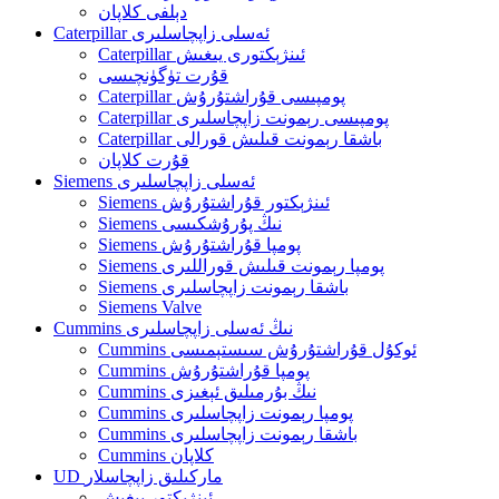
دېلفى كلاپان
Caterpillar ئەسلى زاپچاسلىرى
Caterpillar ئىنژېكتورى يىغىش
قۇرت تۈگۈنچىسى
Caterpillar پومپىسى قۇراشتۇرۇش
Caterpillar پومپىسى رېمونت زاپچاسلىرى
Caterpillar باشقا رېمونت قىلىش قورالى
قۇرت كلاپان
Siemens ئەسلى زاپچاسلىرى
Siemens ئىنژېكتور قۇراشتۇرۇش
Siemens نىڭ پۇرۇشكىسى
Siemens پومپا قۇراشتۇرۇش
Siemens پومپا رېمونت قىلىش قوراللىرى
Siemens باشقا رېمونت زاپچاسلىرى
Siemens Valve
Cummins نىڭ ئەسلى زاپچاسلىرى
Cummins ئوكۇل قۇراشتۇرۇش سىستېمىسى
Cummins پومپا قۇراشتۇرۇش
Cummins نىڭ بۇرمىلىق ئېغىزى
Cummins پومپا رېمونت زاپچاسلىرى
Cummins باشقا رېمونت زاپچاسلىرى
Cummins كلاپان
UD ماركىلىق زاپچاسلار
ئىنژېكتور يىغىش