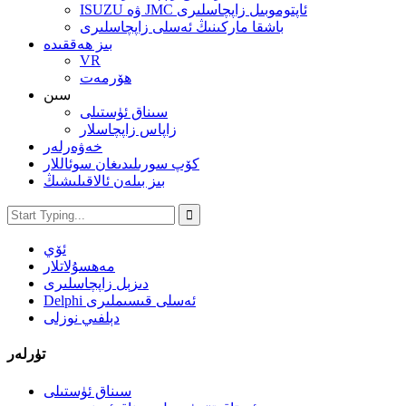
ISUZU ۋە JMC ئاپتوموبىل زاپچاسلىرى
باشقا ماركىنىڭ ئەسلى زاپچاسلىرى
بىز ھەققىدە
VR
ھۆرمەت
سىن
سىناق ئۈستىلى
زاپاس زاپچاسلار
خەۋەرلەر
كۆپ سورىلىدىغان سوئاللار
بىز بىلەن ئالاقىلىشىڭ
ئۆي
مەھسۇلاتلار
دىزېل زاپچاسلىرى
Delphi ئەسلى قىسىملىرى
دېلفىي نوزلى
تۈرلەر
سىناق ئۈستىلى