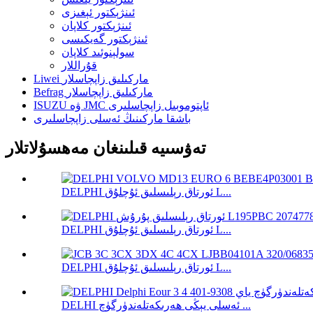
ئىنژېكتور ئېغىزى
ئىنژېكتور كلاپان
ئىنژېكتور گەيكىسى
سولېنوئىد كلاپان
قۇراللار
Liwei ماركىلىق زاپچاسلار
Befrag ماركىلىق زاپچاسلار
ISUZU ۋە JMC ئاپتوموبىل زاپچاسلىرى
باشقا ماركىنىڭ ئەسلى زاپچاسلىرى
تەۋسىيە قىلىنغان مەھسۇلاتلار
DELPHI ئورتاق رېلىسلىق ئۇچلۇق L...
DELPHI ئورتاق رېلىسلىق ئۇچلۇق L...
DELPHI ئورتاق رېلىسلىق ئۇچلۇق L...
DELHI ئەسلى يېڭى ھەرىكەتلەندۈرگۈچ ...