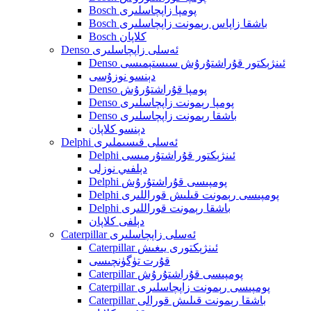
Bosch پومپا زاپچاسلىرى
Bosch باشقا زاپاس رېمونت زاپچاسلىرى
Bosch كلاپان
Denso ئەسلى زاپچاسلىرى
Denso ئىنژېكتور قۇراشتۇرۇش سىستېمىسى
دېنسو نوزۇسى
Denso پومپا قۇراشتۇرۇش
Denso پومپا رېمونت زاپچاسلىرى
Denso باشقا رېمونت زاپچاسلىرى
دېنسو كلاپان
Delphi ئەسلى قىسىملىرى
Delphi ئىنژېكتور قۇراشتۇرمىسى
دېلفىي نوزلى
Delphi پومپىسى قۇراشتۇرۇش
Delphi پومپىسى رېمونت قىلىش قوراللىرى
Delphi باشقا رېمونت قوراللىرى
دېلفى كلاپان
Caterpillar ئەسلى زاپچاسلىرى
Caterpillar ئىنژېكتورى يىغىش
قۇرت تۈگۈنچىسى
Caterpillar پومپىسى قۇراشتۇرۇش
Caterpillar پومپىسى رېمونت زاپچاسلىرى
Caterpillar باشقا رېمونت قىلىش قورالى