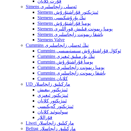
قۇرت كلاپان
Simens ئەسلى زاپچاسلىرى
Siemens ئىنژېكتور قۇراشتۇرۇش
Siemens نىڭ پۇرۇشكىسى
Siemens پومپا قۇراشتۇرۇش
Siemens پومپا رېمونت قىلىش قوراللىرى
Siemens باشقا رېمونت زاپچاسلىرى
Siemens Valve
Cummins نىڭ ئەسلى زاپچاسلىرى
Cummins ئوكۇل قۇراشتۇرۇش سىستېمىسى
Cummins نىڭ بۇرمىلىق ئېغىزى
Cummins پومپا قۇراشتۇرۇش
Cummins پومپا رېمونت زاپچاسلىرى
Cummins باشقا رېمونت زاپچاسلىرى
Cummins كلاپان
UD ماركىلىق زاپچاسلار
ئىنژېكتور يىغىش
ئىنژېكتور ئېغىزى
ئىنژېكتور كلاپان
ئىنژېكتور گەيكىسى
سولېنوئىد كلاپان
قۇراللار
Liwei ماركىلىق زاپچاسلار
Befrag ماركىلىق زاپچاسلار