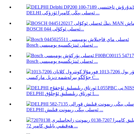
DELHI ئەسلى يېڭى كامېرا ئۈزۈكى ...
BOSCH ئەسلى ئوكۇلى 044...
Bosch ئەسلى ئىنژېكسىيە پومپىسى ...
Bosch ئەسلى ئىنژېكسىيە پومپىسى ...
جۇڭگو بىرلەشمە دىزېل ماركىسى C...
DELPHI ئورتاق رېلىسلىق ئۇچلۇق L...
DELPHI ئەسلى يېڭى رېمونت قىلىش ...
ھەقىقىي يايلىق كامېر 72 ...