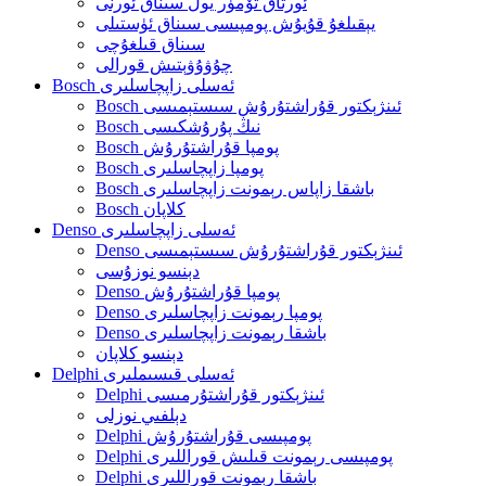
ئورتاق تۆمۈر يول سىناق ئورنى
يېقىلغۇ قۇيۇش پومپىسى سىناق ئۈستىلى
سىناق قىلغۇچى
چۇۋۇۋېتىش قورالى
Bosch ئەسلى زاپچاسلىرى
Bosch ئىنژېكتور قۇراشتۇرۇش سىستېمىسى
Bosch نىڭ پۇرۇشكىسى
Bosch پومپا قۇراشتۇرۇش
Bosch پومپا زاپچاسلىرى
Bosch باشقا زاپاس رېمونت زاپچاسلىرى
Bosch كلاپان
Denso ئەسلى زاپچاسلىرى
Denso ئىنژېكتور قۇراشتۇرۇش سىستېمىسى
دېنسو نوزۇسى
Denso پومپا قۇراشتۇرۇش
Denso پومپا رېمونت زاپچاسلىرى
Denso باشقا رېمونت زاپچاسلىرى
دېنسو كلاپان
Delphi ئەسلى قىسىملىرى
Delphi ئىنژېكتور قۇراشتۇرمىسى
دېلفىي نوزلى
Delphi پومپىسى قۇراشتۇرۇش
Delphi پومپىسى رېمونت قىلىش قوراللىرى
Delphi باشقا رېمونت قوراللىرى