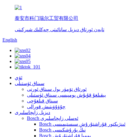
泰安市科门瑞尔工贸有限公司
تايەن ئورتاق دىزېل سانائىتى چەكلىك شىركىتى
English
ئۆي
سىناق ئۈستىلى
ئورتاق تۆمۈر يول سىناق ئورنى
يېقىلغۇ قۇيۇش پومپىسى سىناق ئۈستىلى
سىناق قىلغۇچى
چۇۋۇۋېتىش قورالى
دىزېل زاپچاسلىرى
Bosch ئەسلى زاپچاسلىرى
Bosch ئىنژېكتور قۇراشتۇرۇش سىستېمىسى
Bosch نىڭ پۇرۇشكىسى
Bosch پومپا قۇراشتۇرۇش