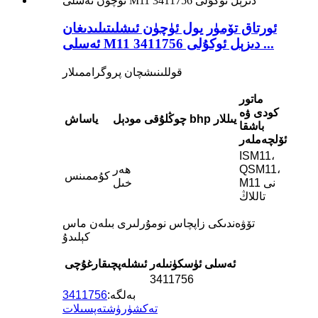
ئورتاق تۆمۈر يول ئۈچۈن ئىشلىتىلىدىغان
ئەسلى M11 دىزېل ئوكۇلى 3411756 ...
قوللىنىشچان پروگراممىلار
ماتور
كودى ۋە
يىللار
bhp
چوڭلۇقى
مودېل
ياساش
باشقا
ئۆلچەملەر
ISM11،
QSM11،
ھەر
كۇممىنس
M11 نى
خىل
تاللاڭ
تۆۋەندىكى زاپچاس نومۇرلىرى بىلەن ماس
كېلىدۇ
ئەسلى ئۈسكۈنىلەر
ئىشلەپچىقارغۇچى
3411756
بەلگە:
3411756
تەكشۈرۈش
تەپسىلات