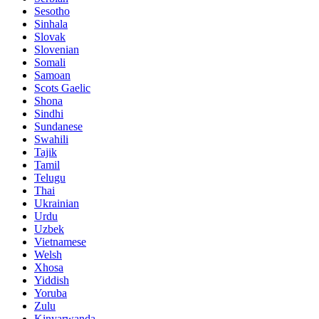
Sesotho
Sinhala
Slovak
Slovenian
Somali
Samoan
Scots Gaelic
Shona
Sindhi
Sundanese
Swahili
Tajik
Tamil
Telugu
Thai
Ukrainian
Urdu
Uzbek
Vietnamese
Welsh
Xhosa
Yiddish
Yoruba
Zulu
Kinyarwanda