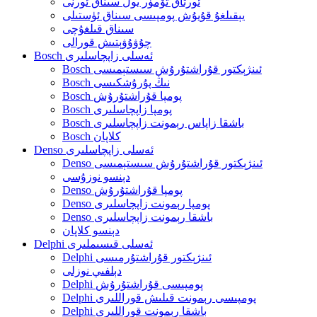
ئورتاق تۆمۈر يول سىناق ئورنى
يېقىلغۇ قۇيۇش پومپىسى سىناق ئۈستىلى
سىناق قىلغۇچى
چۇۋۇۋېتىش قورالى
Bosch ئەسلى زاپچاسلىرى
Bosch ئىنژېكتور قۇراشتۇرۇش سىستېمىسى
Bosch نىڭ پۇرۇشكىسى
Bosch پومپا قۇراشتۇرۇش
Bosch پومپا زاپچاسلىرى
Bosch باشقا زاپاس رېمونت زاپچاسلىرى
Bosch كلاپان
Denso ئەسلى زاپچاسلىرى
Denso ئىنژېكتور قۇراشتۇرۇش سىستېمىسى
دېنسو نوزۇسى
Denso پومپا قۇراشتۇرۇش
Denso پومپا رېمونت زاپچاسلىرى
Denso باشقا رېمونت زاپچاسلىرى
دېنسو كلاپان
Delphi ئەسلى قىسىملىرى
Delphi ئىنژېكتور قۇراشتۇرمىسى
دېلفىي نوزلى
Delphi پومپىسى قۇراشتۇرۇش
Delphi پومپىسى رېمونت قىلىش قوراللىرى
Delphi باشقا رېمونت قوراللىرى