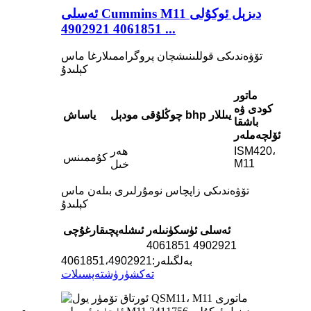
ئەسلى Cummins M11 دىزېل ئوكۇلى
4061851 4902921 ...
تۆۋەندىكى قوللىنىشچان پروگراممىلارغا ماس
كېلىدۇ
ماتور
كودى ۋە
يىللار
bhp
چوڭلۇقى
مودېل
ياساش
باشقا
ئۆلچەملەر
ISM420،
ھەر
كۇممىنس
M11
خىل
تۆۋەندىكى زاپچاس نومۇرلىرى بىلەن ماس
كېلىدۇ
ئەسلى ئۈسكۈنىلەر
ئىشلەپچىقارغۇچى
4061851
4902921
بەلگىلەر:
4902921
،
4061851
تەكشۈرۈش
تەپسىلات