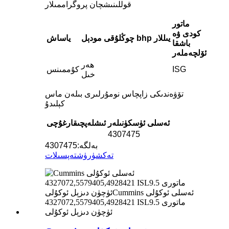
قوللىنىشچان پروگراممىلار
ماتور
كودى ۋە
يىللار
bhp
چوڭلۇقى
مودېل
ياساش
باشقا
ئۆلچەملەر
ھەر
ISG
كۇممىنس
خىل
تۆۋەندىكى زاپچاس نومۇرلىرى بىلەن ماس
كېلىدۇ
ئەسلى ئۈسكۈنىلەر
ئىشلەپچىقارغۇچى
4307475
بەلگە:
4307475
تەكشۈرۈش
تەپسىلات