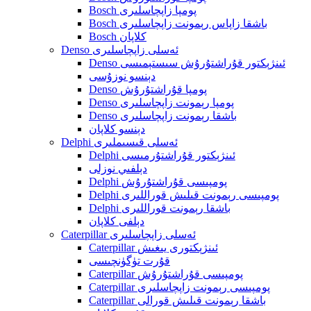
Bosch پومپا زاپچاسلىرى
Bosch باشقا زاپاس رېمونت زاپچاسلىرى
Bosch كلاپان
Denso ئەسلى زاپچاسلىرى
Denso ئىنژېكتور قۇراشتۇرۇش سىستېمىسى
دېنسو نوزۇسى
Denso پومپا قۇراشتۇرۇش
Denso پومپا رېمونت زاپچاسلىرى
Denso باشقا رېمونت زاپچاسلىرى
دېنسو كلاپان
Delphi ئەسلى قىسىملىرى
Delphi ئىنژېكتور قۇراشتۇرمىسى
دېلفىي نوزلى
Delphi پومپىسى قۇراشتۇرۇش
Delphi پومپىسى رېمونت قىلىش قوراللىرى
Delphi باشقا رېمونت قوراللىرى
دېلفى كلاپان
Caterpillar ئەسلى زاپچاسلىرى
Caterpillar ئىنژېكتورى يىغىش
قۇرت تۈگۈنچىسى
Caterpillar پومپىسى قۇراشتۇرۇش
Caterpillar پومپىسى رېمونت زاپچاسلىرى
Caterpillar باشقا رېمونت قىلىش قورالى