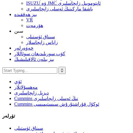
ISUZU ۋە JMC ئاپتوموبىل زاپچاسلىرى
باشقا ماركىنىڭ ئەسلى زاپچاسلىرى
بىز ھەققىدە
VR
ھۆرمەت
سىن
سىناق ئۈستىلى
زاپاس زاپچاسلار
خەۋەرلەر
كۆپ سورىلىدىغان سوئاللار
بىز بىلەن ئالاقىلىشىڭ
ئۆي
مەھسۇلاتلار
دىزېل زاپچاسلىرى
Cummins نىڭ ئەسلى زاپچاسلىرى
Cummins ئوكۇل قۇراشتۇرۇش سىستېمىسى
تۈرلەر
سىناق ئۈستىلى