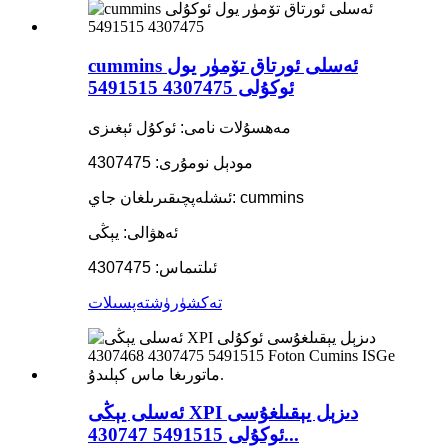
cummins ئەسلى ئورتاق تۆمۈر يول
ئوكۇلى 4307475 5491515
مەھسۇلات نامى: ئوكۇل ئېغىزى
مودېل نومۇرى: 4307475
ئىشلەپچىقىرىلغان جاي: cummins
ئەھۋالى: يېڭى
ئىلتىماس: 4307475
تەكشۈرۈش
تەپسىلات
ئەسلى يېڭى XPI دىزېل يېقىلغۇسى
ئوكۇلى 5491515 430747...