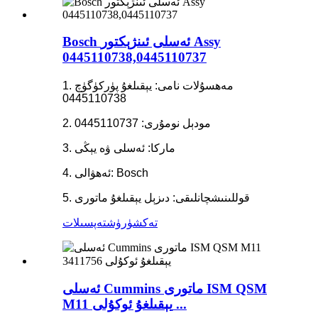
Bosch ئەسلى ئىنژېكتور Assy
0445110738,0445110737
1. مەھسۇلات نامى: يېقىلغۇ پۈركۈگۈچ
0445110738
2. مودېل نومۇرى: 0445110737
3. ماركا: ئەسلى ۋە يېڭى
4. ئەھۋالى: Bosch
5. قوللىنىشچانلىقى: دىزېل يېقىلغۇ ماتورى
تەكشۈرۈش
تەپسىلات
ئەسلى Cummins ماتورى ISM QSM
M11 يېقىلغۇ ئوكۇلى ...