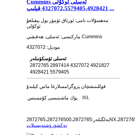
Cummins ئەسلى ئوكۇلى
4327072,5579405,4928421 قېلىپ ...
مەھسۇلات نامى: ئورتاق تۆمۈر يول يېقىلغۇ
ئوكۇلى
ماركىسى: ئەسلى، ھەقىقىي Cummins
مودېل: 4327072
ئەسلى ئۈسكۈنىلەر
2872765
2897414
4327072
4921827
4928421
5579405
قوللىنىشچان پروگراممىلارغا ماس كېلىدۇ
ISL
يۈك ماشىنىسى
كۇممىنس
287276
،
2872765NX
بەلگىلەر:
،
287276500
،
2872765
تەكشۈرۈش
تەپسىلات