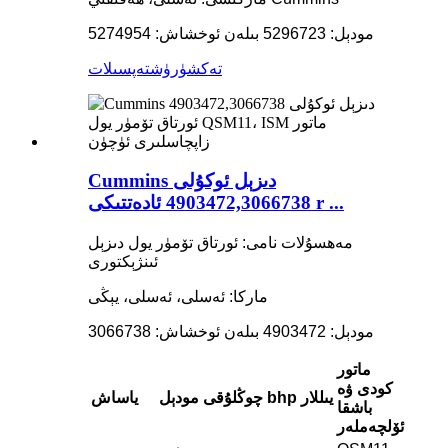
مودېل: 5296723 بىلەن ئوخشاش: 5274954
تەكشۈرۈش
تەپسىلات
Cummins دىزېل ئوكۇلى
4903472,3066738 ئادەتتىكى r ...
مەھسۇلات نامى: ئورتاق تۆمۈر يول دىزېل
ئىنژېكتورى
ماركا: ئەسلى، ئەسلى، يېڭى
مودېل: 4903472 بىلەن ئوخشاش: 3066738
ماتور
كودى ۋە
يىللار
bhp
چوڭلۇقى
مودېل
ياساش
باشقا
ئۆلچەملەر