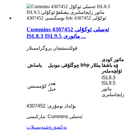
Cummins ئەسلى ئوكۇلى 4307452
ISL8.3 ISL9.5 ماتورى ...
قوللىنىشچان پروگراممىلار
ماتور كودى
bhp
ۋە باشقا
يىللار
چوڭلۇقى
مودېل
ياساش
ئۆلچەملەر
ISL8.3
ISL9.5
ھەر
كۇممىنس
ماتور
خىل
زاپچاسلىرى
بۆلەك نومۇرى: 4307452
ماركىسى: Cummins ئەسلى
تەكشۈرۈش
تەپسىلات