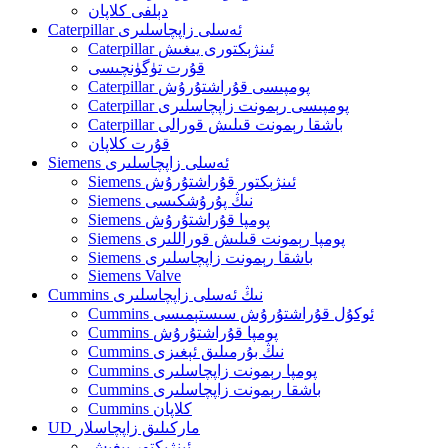
دېلفى كلاپان
Caterpillar ئەسلى زاپچاسلىرى
Caterpillar ئىنژېكتورى يىغىش
قۇرت تۈگۈنچىسى
Caterpillar پومپىسى قۇراشتۇرۇش
Caterpillar پومپىسى رېمونت زاپچاسلىرى
Caterpillar باشقا رېمونت قىلىش قورالى
قۇرت كلاپان
Siemens ئەسلى زاپچاسلىرى
Siemens ئىنژېكتور قۇراشتۇرۇش
Siemens نىڭ پۇرۇشكىسى
Siemens پومپا قۇراشتۇرۇش
Siemens پومپا رېمونت قىلىش قوراللىرى
Siemens باشقا رېمونت زاپچاسلىرى
Siemens Valve
Cummins نىڭ ئەسلى زاپچاسلىرى
Cummins ئوكۇل قۇراشتۇرۇش سىستېمىسى
Cummins پومپا قۇراشتۇرۇش
Cummins نىڭ بۇرمىلىق ئېغىزى
Cummins پومپا رېمونت زاپچاسلىرى
Cummins باشقا رېمونت زاپچاسلىرى
Cummins كلاپان
UD ماركىلىق زاپچاسلار
ئىنژېكتور يىغىش