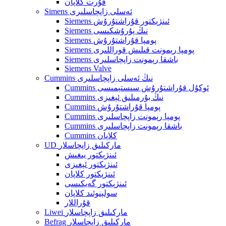
قۇرت كلاپان
Simens ئەسلى زاپچاسلىرى
Siemens ئىنژېكتور قۇراشتۇرۇش
Siemens نىڭ پۇرۇشكىسى
Siemens پومپا قۇراشتۇرۇش
Siemens پومپا رېمونت قىلىش قوراللىرى
Siemens باشقا رېمونت زاپچاسلىرى
Siemens Valve
Cummins نىڭ ئەسلى زاپچاسلىرى
Cummins ئوكۇل قۇراشتۇرۇش سىستېمىسى
Cummins نىڭ بۇرمىلىق ئېغىزى
Cummins پومپا قۇراشتۇرۇش
Cummins پومپا رېمونت زاپچاسلىرى
Cummins باشقا رېمونت زاپچاسلىرى
Cummins كلاپان
UD ماركىلىق زاپچاسلار
ئىنژېكتور يىغىش
ئىنژېكتور ئېغىزى
ئىنژېكتور كلاپان
ئىنژېكتور گەيكىسى
سولېنوئىد كلاپان
قۇراللار
Liwei ماركىلىق زاپچاسلار
Befrag ماركىلىق زاپچاسلار