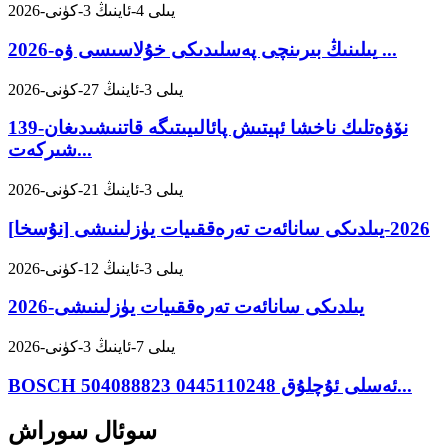
2026-يىلى 4-ئاينىڭ 3-كۈنى
2026-يىلىنىڭ بىرىنچى پەسلىدىكى خۇلاسىسى ۋە ...
2026-يىلى 3-ئاينىڭ 27-كۈنى
139-نۆۋەتلىك ناخشا ئېيتىش پائالىيىتىگە قاتنىشىدىغان
شىركەت...
2026-يىلى 3-ئاينىڭ 21-كۈنى
[نۇسخا] 2026-يىلدىكى سانائەت تەرەققىيات يۈزلىنىشى
2026-يىلى 3-ئاينىڭ 12-كۈنى
2026-يىلدىكى سانائەت تەرەققىيات يۈزلىنىشى
2026-يىلى 7-ئاينىڭ 3-كۈنى
BOSCH ئەسلى ئۇچلۇق 0445110248 504088823...
سوئال سوراش