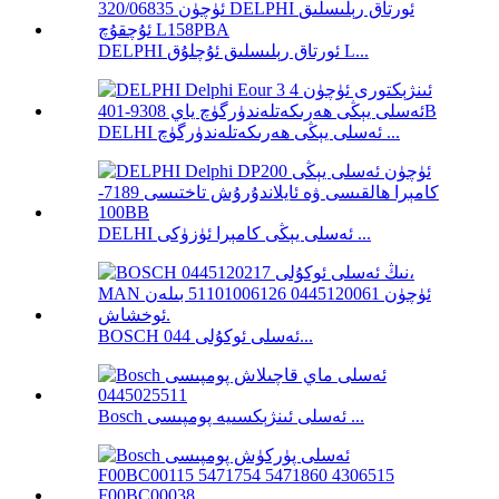
DELPHI ئورتاق رېلىسلىق ئۇچلۇق L...
DELHI ئەسلى يېڭى ھەرىكەتلەندۈرگۈچ ...
DELHI ئەسلى يېڭى كامېرا ئۈزۈكى ...
BOSCH ئەسلى ئوكۇلى 044...
Bosch ئەسلى ئىنژېكسىيە پومپىسى ...