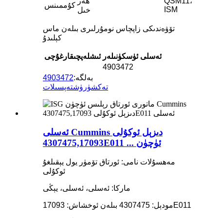
QSM11،
ھەر
كۇممىنس
ISM
خىل
تۆۋەندىكى زاپچاس نومۇرلىرى بىلەن ماس
كېلىدۇ
ئەسلى ئۈسكۈنىلەر
ئىشلەپچىقارغۇچى
4903472
بەلگە:
4903472
تەكشۈرۈش
تەپسىلات
ئەسلى Cummins دىزېل ئوكۇلى
4307475,17093E011 ... ئۈچۈن
مەھسۇلات نامى: ئورتاق تۆمۈر يول يېقىلغۇ
ئوكۇلى
ماركا: ئەسلى، ئەسلى، يېڭى
مودېل: 4307475 بىلەن ئوخشاش: 17093E011