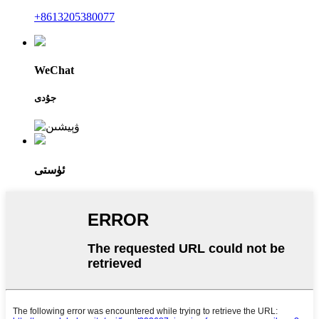
+8613205380077
WeChat
جۇدى
ئۈستى