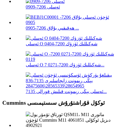
ئەسلى 7206-0909
ھەقىقىي بۇلاق 7206-0905 ...
ئەسلى O شەكىللىك ئۈزۈك 7200-0404
ئەسلى O شەكىللىك ئۈزۈك 7200-0271 7...
ئەسلى يېڭى رېمونت قىلىش قورالى 7135...
Cummins ئوكۇل قۇراشتۇرۇش سىستېمىسى