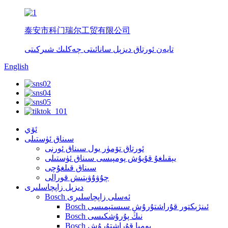
泰安市科门瑞尔工贸有限公司
تايەن ئورتاق دىزېل سانائىتى چەكلىك شىركىتى
English
ئۆي
سىناق ئۈستىلى
ئورتاق تۆمۈر يول سىناق ئورنى
يېقىلغۇ قۇيۇش پومپىسى سىناق ئۈستىلى
سىناق قىلغۇچى
چۇۋۇۋېتىش قورالى
دىزېل زاپچاسلىرى
Bosch ئەسلى زاپچاسلىرى
Bosch ئىنژېكتور قۇراشتۇرۇش سىستېمىسى
Bosch نىڭ پۇرۇشكىسى
Bosch پومپا قۇراشتۇرۇش