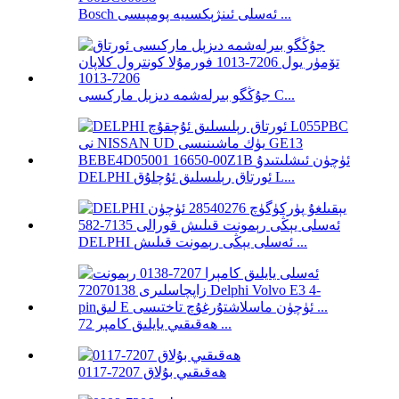
Bosch ئەسلى ئىنژېكسىيە پومپىسى ...
جۇڭگو بىرلەشمە دىزېل ماركىسى C...
DELPHI ئورتاق رېلىسلىق ئۇچلۇق L...
DELPHI ئەسلى يېڭى رېمونت قىلىش ...
ھەقىقىي يايلىق كامېر 72 ...
ھەقىقىي بۇلاق 7207-0117