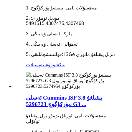
1. مەھسۇلات نامى: يېقىلغۇ پۈركۈگۈچ
2. مودېل نومۇرى:
5491515,4307475,4307468
3. ماركا: ئەسلى ۋە يېڭى
4. ئەھۋالى: ئەسلى ۋە يېڭى
5. قوللىنىشچانلىقى: ISGe دىزېل يېقىلغۇ ماتورى
تەكشۈرۈش
تەپسىلات
ئەسلى Cummins ISF 3.8 يېقىلغۇ
پۈركۈگۈچ 5296723، G3 ...
مەھسۇلات نامى: ئورتاق تۆمۈر يول يېقىلغۇ
ئوكۇلى
ماركىسى: ئەسلى، ھەقىقىي Cummins