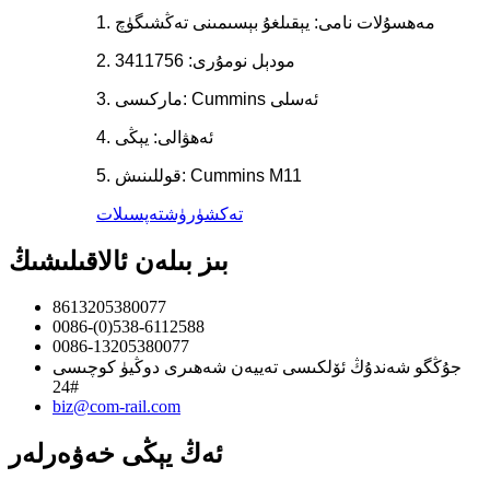
1. مەھسۇلات نامى: يېقىلغۇ بېسىمىنى تەڭشىگۈچ
2. مودېل نومۇرى: 3411756
3. ماركىسى: Cummins ئەسلى
4. ئەھۋالى: يېڭى
5. قوللىنىش: Cummins M11
تەكشۈرۈش
تەپسىلات
بىز بىلەن ئالاقىلىشىڭ
8613205380077
0086-(0)538-6112588
0086-13205380077
جۇڭگو شەندۇڭ ئۆلكىسى تەييەن شەھىرى دوڭيۈ كوچىسى
24#
biz@com-rail.com
ئەڭ يېڭى خەۋەرلەر