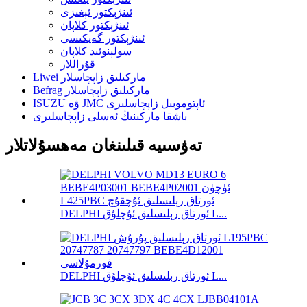
ئىنژېكتور ئېغىزى
ئىنژېكتور كلاپان
ئىنژېكتور گەيكىسى
سولېنوئىد كلاپان
قۇراللار
Liwei ماركىلىق زاپچاسلار
Befrag ماركىلىق زاپچاسلار
ISUZU ۋە JMC ئاپتوموبىل زاپچاسلىرى
باشقا ماركىنىڭ ئەسلى زاپچاسلىرى
تەۋسىيە قىلىنغان مەھسۇلاتلار
DELPHI ئورتاق رېلىسلىق ئۇچلۇق L...
DELPHI ئورتاق رېلىسلىق ئۇچلۇق L...