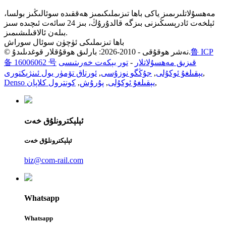
مەھسۇلاتلىرىمىز ياكى باھا تىزىملىكىمىز ھەققىدە سوئالىڭىز بولسا،
ئېلخەت ئادرېسىڭىزنى بىزگە قالدۇرۇڭ، بىز 24 سائەت ئىچىدە سىز
بىلەن ئالاقىلىشىمىز.
باھا تىزىملىكى ئۈچۈن سوئال سوراش
鲁 ICP
© نەشر ھوقۇقى - 2010-2026: بارلىق ھوقۇقلار قوغدىلىدۇ.
قىزىق مەھسۇلاتلار
-
تور بېكەت خەرىتىسى
备 16006062 号
,
يېقىلغۇ ئوكۇلى
,
جۇڭگو نوزۇسى
,
ئورتاق تۆمۈر يول ئىنژېكتورى
,
Denso يېقىلغۇ ئوكۇلى
,
پۇرۇش
,
كونترول كلاپان
ئېلېكترونلۇق خەت
ئېلېكترونلۇق خەت
biz@com-rail.com
Whatsapp
Whatsapp