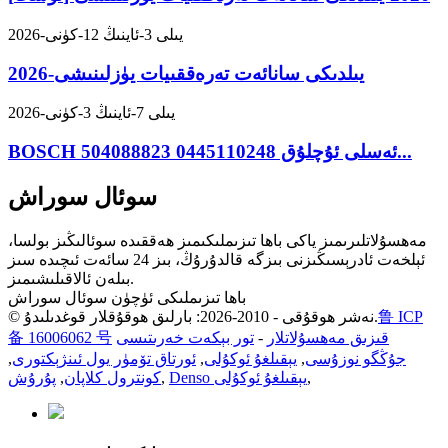
2026-يىلى 3-ئاينىڭ 12-كۈنى
2026-يىلدىكى سانائەت تەرەققىيات يۈزلىنىشى
2026-يىلى 7-ئاينىڭ 3-كۈنى
BOSCH ئەسلى ئۇچلۇق 0445110248 504088823...
سوئال سوراش
مەھسۇلاتلىرىمىز ياكى باھا تىزىملىكىمىز ھەققىدە سوئالىڭىز بولسا،
ئېلخەت ئادرېسىڭىزنى بىزگە قالدۇرۇڭ، بىز 24 سائەت ئىچىدە سىز
بىلەن ئالاقىلىشىمىز.
باھا تىزىملىكى ئۈچۈن سوئال سوراش
鲁 ICP
© نەشر ھوقۇقى - 2010-2026: بارلىق ھوقۇقلار قوغدىلىدۇ.
قىزىق مەھسۇلاتلار
-
تور بېكەت خەرىتىسى
备 16006062 号
جۇڭگو نوزۇسى
,
يېقىلغۇ ئوكۇلى
,
ئورتاق تۆمۈر يول ئىنژېكتورى
,
,
Denso يېقىلغۇ ئوكۇلى
,
كونترول كلاپان
,
پۇرۇش