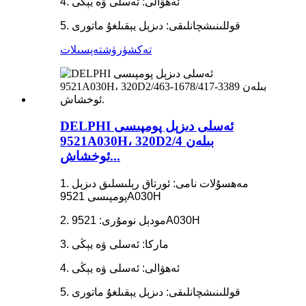
4. ئەھۋالى: ئەسلى ۋە يېڭى
5. قوللىنىشچانلىقى: دىزېل يېقىلغۇ ماتورى
تەكشۈرۈش
تەپسىلات
DELPHI ئەسلى دىزېل پومپىسى
9521A030H، 320D2/4 بىلەن
ئوخشاش...
1. مەھسۇلات نامى: ئورتاق رېلىسلىق دىزېل
پومپىسى 9521A030H
2. مودېل نومۇرى: 9521A030H
3. ماركا: ئەسلى ۋە يېڭى
4. ئەھۋالى: ئەسلى ۋە يېڭى
5. قوللىنىشچانلىقى: دىزېل يېقىلغۇ ماتورى