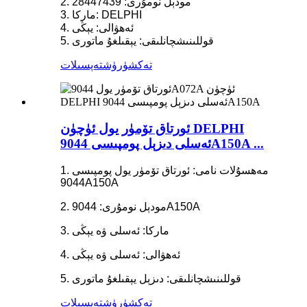
2. مودېل نومۇرى: 28447439
3. ماركا: DELPHI
4. ئەھۋالى: يېڭى
5. قوللىنىشچانلىقى: يېقىلغۇ ماتورى
تەكشۈرۈش
تەپسىلات
ئورتاق تۆمۈر يول ئۈچۈن DELPHI
ئەسلى دىزېل پومپىسى 9044A150A ...
1. مەھسۇلات نامى: ئورتاق تۆمۈر يول پومپىسى
9044A150A
2. مودېل نومۇرى: 9044A150A
3. ماركا: ئەسلى ۋە يېڭى
4. ئەھۋالى: ئەسلى ۋە يېڭى
5. قوللىنىشچانلىقى: دىزېل يېقىلغۇ ماتورى
تەكشۈرۈش
تەپسىلات