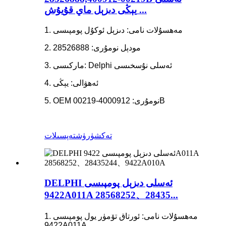
يېڭى دىزېل ماي قۇيۇش ...
1. مەھسۇلات نامى: دىزېل ئوكۇل پومپىسى
2. مودېل نومۇرى: 28526888
3. ماركىسى: Delphi ئەسلى نۇسخىسى
4. ئەھۋالى: يېڭى
5. OEM نومۇرى: 4000912-00219B
تەكشۈرۈش
تەپسىلات
DELPHI ئەسلى دىزېل پومپىسى
9422A011A 28568252、28435...
1. مەھسۇلات نامى: ئورتاق تۆمۈر يول پومپىسى
9422A011A