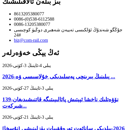
بىز بىلەن ئالاقىلىشىڭ
8613205380077
0086-(0)538-6112588
0086-13205380077
جۇڭگو شەندۇڭ ئۆلكىسى تەييەن شەھىرى دوڭيۈ كوچىسى
24#
biz@com-rail.com
ئەڭ يېڭى خەۋەرلەر
2026-يىلى 4-ئاينىڭ 3-كۈنى
2026-يىلىنىڭ بىرىنچى پەسلىدىكى خۇلاسىسى ۋە ...
2026-يىلى 3-ئاينىڭ 27-كۈنى
139-نۆۋەتلىك ناخشا ئېيتىش پائالىيىتىگە قاتنىشىدىغان
شىركەت...
2026-يىلى 3-ئاينىڭ 21-كۈنى
[نۇسخا] 2026-يىلدىكى سانائەت تەرەققىيات يۈزلىنىشى