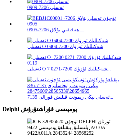
ئەسلى 7206-0909
ھەقىقىي بۇلاق 7206-0905 ...
ئەسلى O شەكىللىك ئۈزۈك 7200-0404
ئەسلى O شەكىللىك ئۈزۈك 7200-0271 7...
ئەسلى يېڭى رېمونت قىلىش قورالى 7135...
Delphi پومپىسى قۇراشتۇرۇش