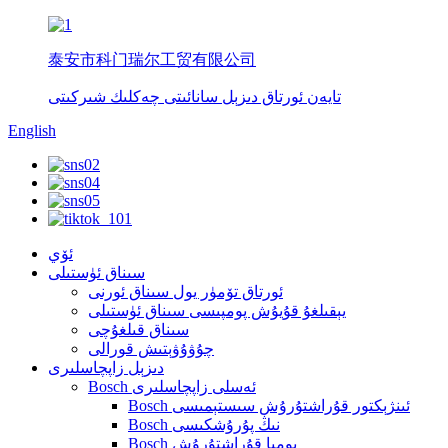
泰安市科门瑞尔工贸有限公司
تايەن ئورتاق دىزېل سانائىتى چەكلىك شىركىتى
English
ئۆي
سىناق ئۈستىلى
ئورتاق تۆمۈر يول سىناق ئورنى
يېقىلغۇ قۇيۇش پومپىسى سىناق ئۈستىلى
سىناق قىلغۇچى
چۇۋۇۋېتىش قورالى
دىزېل زاپچاسلىرى
Bosch ئەسلى زاپچاسلىرى
Bosch ئىنژېكتور قۇراشتۇرۇش سىستېمىسى
Bosch نىڭ پۇرۇشكىسى
Bosch پومپا قۇراشتۇرۇش