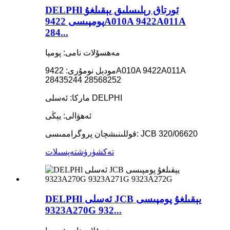
DELPHl ئورتاق رېلىسلىق يېقىلغۇ
پومپىسى 9422A010A 9422A011A
284...
مەھسۇلات نامى: پومپا
مودېل نومۇرى: 9422A010A 9422A011A
28435244 28568252
ماركا: ئەسلى DELPHI
ئەھۋالى: يېڭى
قوللىنىشچان پروگراممىسى: JCB 320/06620
تەكشۈرۈش
تەپسىلات
DELPHl ئەسلى JCB يېقىلغۇ پومپىسى
9323A270G 932...