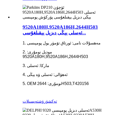
9520A180H,9520A186H,2644H503
ئەسلى يېڭى دىزېل يېقىلغۇسى...
1. مەھسۇلات نامى: ئورتاق تۆمۈر يول پومپىسى
2. مودېل نومۇرى:
9520A180H,9520A186H,2644H503
3. ماركا: ئەسلى
4. ئەھۋالى: ئەسلى ۋە يېڭى
5. OEM نومۇرى: 2644H503,T420156
تەكشۈرۈش
تەپسىلات