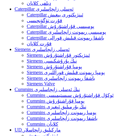
دېلفى كلاپان
Caterpillar ئەسلى زاپچاسلىرى
Caterpillar ئىنژېكتورى يىغىش
قۇرت تۈگۈنچىسى
Caterpillar پومپىسى قۇراشتۇرۇش
Caterpillar پومپىسى رېمونت زاپچاسلىرى
Caterpillar باشقا رېمونت قىلىش قورالى
قۇرت كلاپان
Siemens ئەسلى زاپچاسلىرى
Siemens ئىنژېكتور قۇراشتۇرۇش
Siemens نىڭ پۇرۇشكىسى
Siemens پومپا قۇراشتۇرۇش
Siemens پومپا رېمونت قىلىش قوراللىرى
Siemens باشقا رېمونت زاپچاسلىرى
Siemens Valve
Cummins نىڭ ئەسلى زاپچاسلىرى
Cummins ئوكۇل قۇراشتۇرۇش سىستېمىسى
Cummins پومپا قۇراشتۇرۇش
Cummins نىڭ بۇرمىلىق ئېغىزى
Cummins پومپا رېمونت زاپچاسلىرى
Cummins باشقا رېمونت زاپچاسلىرى
Cummins كلاپان
UD ماركىلىق زاپچاسلار
ئىنژېكتور يىغىش