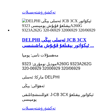
تەكشۈرۈش
تەپسىلات
DELPHl ئەسلى يېڭى JCB 3CX
ئېكۋاتور يېقىلغۇ قۇيۇش ماشىنىسى ...
مەھسۇلات نامى: پومپا
مودېل نومۇرى: 9323A260G 9323A262G
320-06929 32006929 320/06929
ماركا: ئەسلى DELPHI
ئەھۋالى: يېڭى
قوللىنىشچانلىقى: J-CB 3CX ئېكۋاتور يېقىلغۇ
پومپىسى
تەكشۈرۈش
تەپسىلات