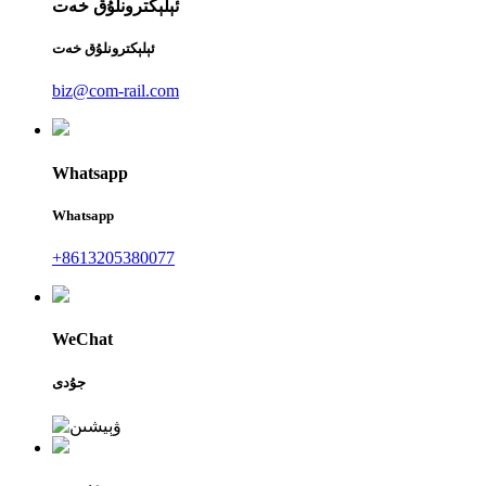
ئېلېكترونلۇق خەت
ئېلېكترونلۇق خەت
biz@com-rail.com
Whatsapp
Whatsapp
+8613205380077
WeChat
جۇدى