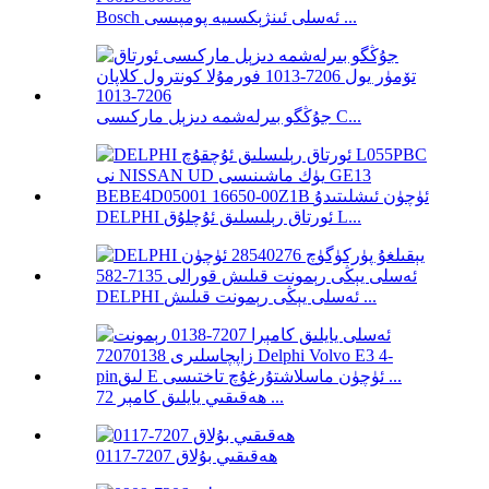
Bosch ئەسلى ئىنژېكسىيە پومپىسى ...
جۇڭگو بىرلەشمە دىزېل ماركىسى C...
DELPHI ئورتاق رېلىسلىق ئۇچلۇق L...
DELPHI ئەسلى يېڭى رېمونت قىلىش ...
ھەقىقىي يايلىق كامېر 72 ...
ھەقىقىي بۇلاق 7207-0117