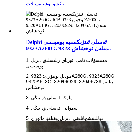
تەكشۈرۈش
تەپسىلات
Delphi ئەسلى ئىنژېكسىيە پومپىسى
9323A260G، 9323 بىلەن ئوخشاش...
1. مەھسۇلات نامى: ئورتاق رېلىسلىق دىزېل
پومپىسى
2. مودېل نومۇرى: 9323A260G، 9323A260G،
9320A613G، 320/06929، 320/06738 بىلەن
ئوخشاش
3. ماركا: ئەسلى ۋە يېڭى
4. ئەھۋالى: ئەسلى ۋە يېڭى
5. قوللىنىشچانلىقى: دىزېل يېقىلغۇ ماتورى