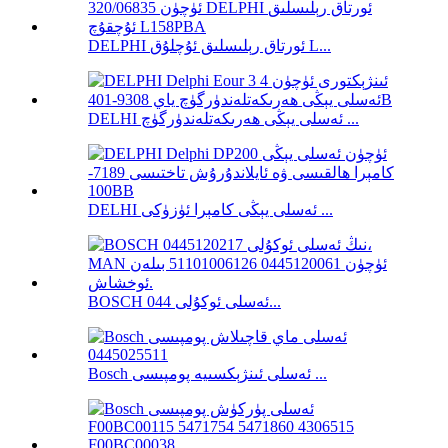
DELPHI ئورتاق رېلىسلىق ئۇچلۇق L...
DELHI ئەسلى يېڭى ھەرىكەتلەندۈرگۈچ ...
DELHI ئەسلى يېڭى كامېرا ئۈزۈكى ...
BOSCH ئەسلى ئوكۇلى 044...
Bosch ئەسلى ئىنژېكسىيە پومپىسى ...