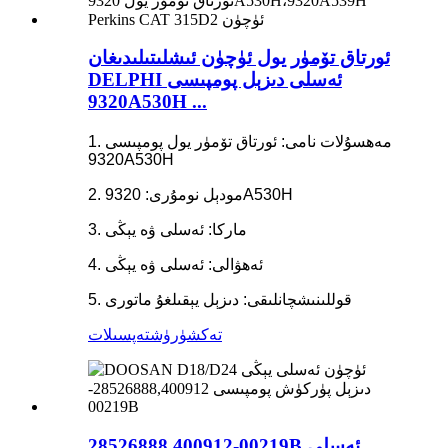
ئورتاق تۆمۈر يول ئۈچۈن ئىشلىتىلىدىغان
DELPHI ئەسلى دىزېل پومپىسى
9320A530H ...
1. مەھسۇلات نامى: ئورتاق تۆمۈر يول پومپىسى
9320A530H
2. مودېل نومۇرى: 9320A530H
3. ماركا: ئەسلى ۋە يېڭى
4. ئەھۋالى: ئەسلى ۋە يېڭى
5. قوللىنىشچانلىقى: دىزېل يېقىلغۇ ماتورى
تەكشۈرۈش
تەپسىلات
28526888,400912-00219B ئەسلى