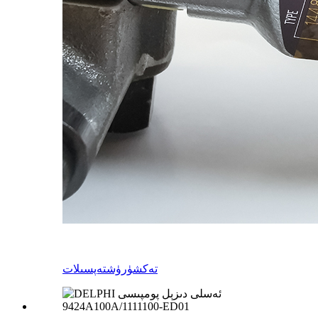
تەكشۈرۈش
تەپسىلات