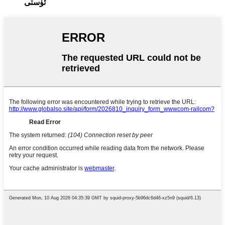
ئۈستى