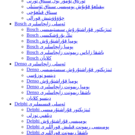
ئورتاق تۆمۈر يول سىناق ئورنى
يېقىلغۇ قۇيۇش پومپىسى سىناق ئۈستىلى
سىناق قىلغۇچى
چۇۋۇۋېتىش قورالى
Bosch ئەسلى زاپچاسلىرى
Bosch ئىنژېكتور قۇراشتۇرۇش سىستېمىسى
Bosch نىڭ پۇرۇشكىسى
Bosch پومپا قۇراشتۇرۇش
Bosch پومپا زاپچاسلىرى
Bosch باشقا زاپاس رېمونت زاپچاسلىرى
Bosch كلاپان
Denso ئەسلى زاپچاسلىرى
Denso ئىنژېكتور قۇراشتۇرۇش سىستېمىسى
دېنسو نوزۇسى
Denso پومپا قۇراشتۇرۇش
Denso پومپا رېمونت زاپچاسلىرى
Denso باشقا رېمونت زاپچاسلىرى
دېنسو كلاپان
Delphi ئەسلى قىسىملىرى
Delphi ئىنژېكتور قۇراشتۇرمىسى
دېلفىي نوزلى
Delphi پومپىسى قۇراشتۇرۇش
Delphi پومپىسى رېمونت قىلىش قوراللىرى
Delphi باشقا رېمونت قوراللىرى