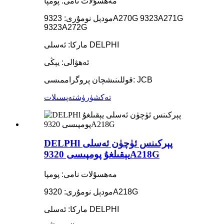
مەھسۇلات نامى: پومپا
مودېل نومۇرى: 9323A270G 9323A271G
9323A272G
ماركا: ئەسلى DELPHI
ئەھۋالى: يېڭى
قوللىنىشچان پروگراممىسى: JCB
تەكشۈرۈش
تەپسىلات
DELPHl پېركىنس ئۈچۈن ئەسلى
يېقىلغۇ پومپىسى 9320A218G
مەھسۇلات نامى: پومپا
مودېل نومۇرى: 9320A218G
ماركا: ئەسلى DELPHI