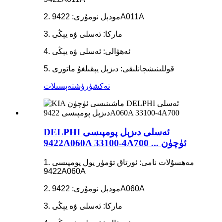
2. مودېل نومۇرى: 9422A011A
3. ماركا: ئەسلى ۋە يېڭى
4. ئەھۋالى: ئەسلى ۋە يېڭى
5. قوللىنىشچانلىقى: دىزېل يېقىلغۇ ماتورى
تەكشۈرۈش
تەپسىلات
DELPHI ئەسلى دىزېل پومپىسى
9422A060A 33100-4A700 ... ئۈچۈن
1. مەھسۇلات نامى: ئورتاق تۆمۈر يول پومپىسى
9422A060A
2. مودېل نومۇرى: 9422A060A
3. ماركا: ئەسلى ۋە يېڭى