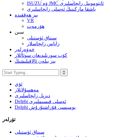
ISUZU ۋە JMC ئاپتوموبىل زاپچاسلىرى
باشقا ماركىنىڭ ئەسلى زاپچاسلىرى
بىز ھەققىدە
VR
ھۆرمەت
سىن
سىناق ئۈستىلى
زاپاس زاپچاسلار
خەۋەرلەر
كۆپ سورىلىدىغان سوئاللار
بىز بىلەن ئالاقىلىشىڭ
ئۆي
مەھسۇلاتلار
دىزېل زاپچاسلىرى
Delphi ئەسلى قىسىملىرى
Delphi پومپىسى قۇراشتۇرۇش
تۈرلەر
سىناق ئۈستىلى