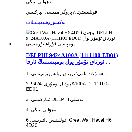
ئەھۋالى: يېڭى
قوللىنىشچان پروگراممىسى: پېركىنس
تەكشۈرۈش
تەپسىلات
DELPHI 9424A100A (1111100-ED01)
ئورتاق تۆمۈر يول پومپىسىنىڭ ئارقا ...
1. مەھسۇلات نامى: ئورتاق رېلىس پومپىسى
2. مودېل نومۇرى: 9424A100A، 1111100-
ED01
3. ماركىسى: DELPHI ئەسلى
4. ئەھۋالى: يېڭى
6.قوللىنىش دائىرىسى: Great Wall Haval H6
4D20