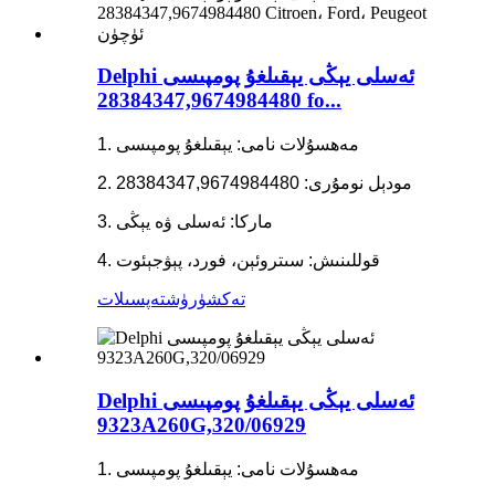
Delphi ئەسلى يېڭى يېقىلغۇ پومپىسى
28384347,9674984480 fo...
1. مەھسۇلات نامى: يېقىلغۇ پومپىسى
2. مودېل نومۇرى: 28384347,9674984480
3. ماركا: ئەسلى ۋە يېڭى
4. قوللىنىش: سىتروئېن، فورد، پېۋجېئوت
تەكشۈرۈش
تەپسىلات
Delphi ئەسلى يېڭى يېقىلغۇ پومپىسى
9323A260G,320/06929
1. مەھسۇلات نامى: يېقىلغۇ پومپىسى