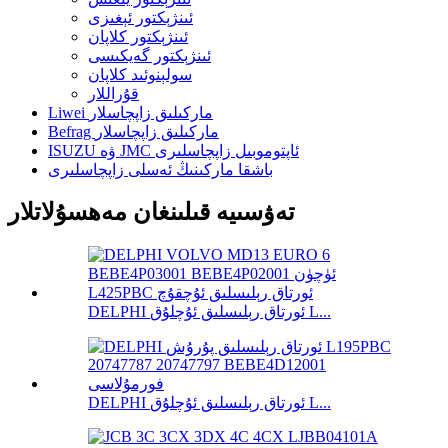
ئىنژېكتور ئېغىزى
ئىنژېكتور كلاپان
ئىنژېكتور گەيكىسى
سولېنوئىد كلاپان
قۇراللار
Liwei ماركىلىق زاپچاسلار
Befrag ماركىلىق زاپچاسلار
ISUZU ۋە JMC ئاپتوموبىل زاپچاسلىرى
باشقا ماركىنىڭ ئەسلى زاپچاسلىرى
تەۋسىيە قىلىنغان مەھسۇلاتلار
DELPHI ئورتاق رېلىسلىق ئۇچلۇق L...
DELPHI ئورتاق رېلىسلىق ئۇچلۇق L...