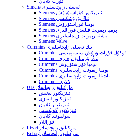
قۇرت كلاپان
Simens ئەسلى زاپچاسلىرى
Siemens ئىنژېكتور قۇراشتۇرۇش
Siemens نىڭ پۇرۇشكىسى
Siemens پومپا قۇراشتۇرۇش
Siemens پومپا رېمونت قىلىش قوراللىرى
Siemens باشقا رېمونت زاپچاسلىرى
Siemens Valve
Cummins نىڭ ئەسلى زاپچاسلىرى
Cummins ئوكۇل قۇراشتۇرۇش سىستېمىسى
Cummins نىڭ بۇرمىلىق ئېغىزى
Cummins پومپا قۇراشتۇرۇش
Cummins پومپا رېمونت زاپچاسلىرى
Cummins باشقا رېمونت زاپچاسلىرى
Cummins كلاپان
UD ماركىلىق زاپچاسلار
ئىنژېكتور يىغىش
ئىنژېكتور ئېغىزى
ئىنژېكتور كلاپان
ئىنژېكتور گەيكىسى
سولېنوئىد كلاپان
قۇراللار
Liwei ماركىلىق زاپچاسلار
Befrag ماركىلىق زاپچاسلار