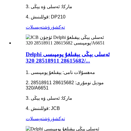
3. ماركا: ئەسلى ۋە يېڭى
4. قوللىنىش: DP210
تەكشۈرۈش
تەپسىلات
Delphi ئەسلى يېڭى يېقىلغۇ پومپىسى
28615682 28518911 320/...
1. مەھسۇلات نامى: يېقىلغۇ پومپىسى
2. مودېل نومۇرى: 28615682 28518911
320/A6651
3. ماركا: ئەسلى ۋە يېڭى
4. قوللىنىش: JCB
تەكشۈرۈش
تەپسىلات