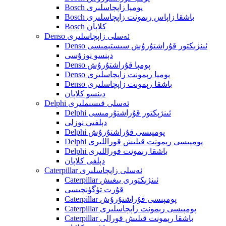
Bosch پومپا زاپچاسلىرى
Bosch باشقا زاپاس رېمونت زاپچاسلىرى
Bosch كلاپان
Denso ئەسلى زاپچاسلىرى
Denso ئىنژېكتور قۇراشتۇرۇش سىستېمىسى
دېنسو نوزۇسى
Denso پومپا قۇراشتۇرۇش
Denso پومپا رېمونت زاپچاسلىرى
Denso باشقا رېمونت زاپچاسلىرى
دېنسو كلاپان
Delphi ئەسلى قىسىملىرى
Delphi ئىنژېكتور قۇراشتۇرمىسى
دېلفىي نوزلى
Delphi پومپىسى قۇراشتۇرۇش
Delphi پومپىسى رېمونت قىلىش قوراللىرى
Delphi باشقا رېمونت قوراللىرى
دېلفى كلاپان
Caterpillar ئەسلى زاپچاسلىرى
Caterpillar ئىنژېكتورى يىغىش
قۇرت تۈگۈنچىسى
Caterpillar پومپىسى قۇراشتۇرۇش
Caterpillar پومپىسى رېمونت زاپچاسلىرى
Caterpillar باشقا رېمونت قىلىش قورالى