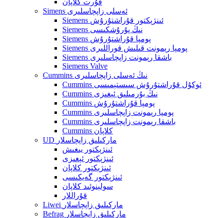
قۇرت كلاپان
Simens ئەسلى زاپچاسلىرى
Siemens ئىنژېكتور قۇراشتۇرۇش
Siemens نىڭ پۇرۇشكىسى
Siemens پومپا قۇراشتۇرۇش
Siemens پومپا رېمونت قىلىش قوراللىرى
Siemens باشقا رېمونت زاپچاسلىرى
Siemens Valve
Cummins نىڭ ئەسلى زاپچاسلىرى
Cummins ئوكۇل قۇراشتۇرۇش سىستېمىسى
Cummins نىڭ بۇرمىلىق ئېغىزى
Cummins پومپا قۇراشتۇرۇش
Cummins پومپا رېمونت زاپچاسلىرى
Cummins باشقا رېمونت زاپچاسلىرى
Cummins كلاپان
UD ماركىلىق زاپچاسلار
ئىنژېكتور يىغىش
ئىنژېكتور ئېغىزى
ئىنژېكتور كلاپان
ئىنژېكتور گەيكىسى
سولېنوئىد كلاپان
قۇراللار
Liwei ماركىلىق زاپچاسلار
Befrag ماركىلىق زاپچاسلار