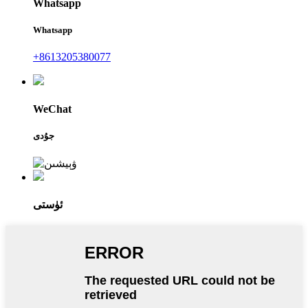
Whatsapp
Whatsapp
+8613205380077
WeChat
جۇدى
ئۈستى