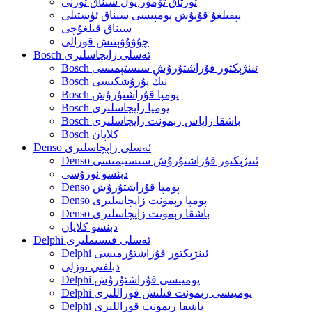
ئورتاق تۆمۈر يول سىناق ئورنى
يېقىلغۇ قۇيۇش پومپىسى سىناق ئۈستىلى
سىناق قىلغۇچى
چۇۋۇۋېتىش قورالى
Bosch ئەسلى زاپچاسلىرى
Bosch ئىنژېكتور قۇراشتۇرۇش سىستېمىسى
Bosch نىڭ پۇرۇشكىسى
Bosch پومپا قۇراشتۇرۇش
Bosch پومپا زاپچاسلىرى
Bosch باشقا زاپاس رېمونت زاپچاسلىرى
Bosch كلاپان
Denso ئەسلى زاپچاسلىرى
Denso ئىنژېكتور قۇراشتۇرۇش سىستېمىسى
دېنسو نوزۇسى
Denso پومپا قۇراشتۇرۇش
Denso پومپا رېمونت زاپچاسلىرى
Denso باشقا رېمونت زاپچاسلىرى
دېنسو كلاپان
Delphi ئەسلى قىسىملىرى
Delphi ئىنژېكتور قۇراشتۇرمىسى
دېلفىي نوزلى
Delphi پومپىسى قۇراشتۇرۇش
Delphi پومپىسى رېمونت قىلىش قوراللىرى
Delphi باشقا رېمونت قوراللىرى