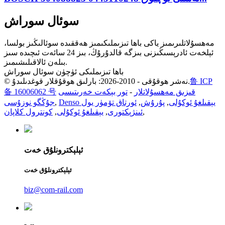
سوئال سوراش
مەھسۇلاتلىرىمىز ياكى باھا تىزىملىكىمىز ھەققىدە سوئالىڭىز بولسا،
ئېلخەت ئادرېسىڭىزنى بىزگە قالدۇرۇڭ، بىز 24 سائەت ئىچىدە سىز
بىلەن ئالاقىلىشىمىز.
باھا تىزىملىكى ئۈچۈن سوئال سوراش
鲁 ICP
© نەشر ھوقۇقى - 2010-2026: بارلىق ھوقۇقلار قوغدىلىدۇ.
قىزىق مەھسۇلاتلار
-
تور بېكەت خەرىتىسى
备 16006062 号
Denso يېقىلغۇ ئوكۇلى
,
پۇرۇش
,
ئورتاق تۆمۈر يول
,
جۇڭگو نوزۇسى
,
ئىنژېكتورى
,
يېقىلغۇ ئوكۇلى
,
كونترول كلاپان
ئېلېكترونلۇق خەت
ئېلېكترونلۇق خەت
biz@com-rail.com