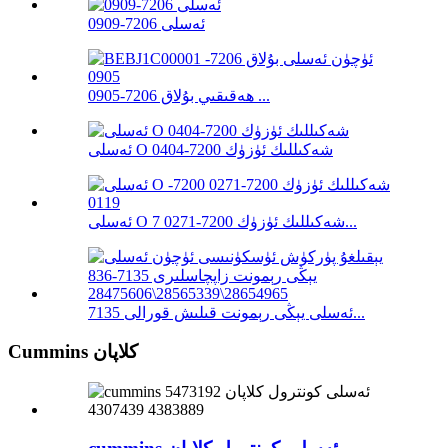
ئەسلى 7206-0909
ھەقىقىي بۇلاق 7206-0905 ...
ئەسلى O شەكىللىك ئۈزۈك 7200-0404
ئەسلى O شەكىللىك ئۈزۈك 7200-0271 7...
ئەسلى يېڭى رېمونت قىلىش قورالى 7135...
Cummins كلاپان