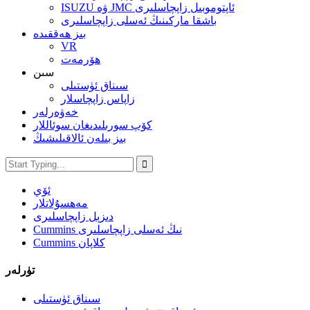
ISUZU ۋە JMC ئاپتوموبىل زاپچاسلىرى
باشقا ماركىنىڭ ئەسلى زاپچاسلىرى
بىز ھەققىدە
VR
ھۆرمەت
سىن
سىناق ئۈستىلى
زاپاس زاپچاسلار
خەۋەرلەر
كۆپ سورىلىدىغان سوئاللار
بىز بىلەن ئالاقىلىشىڭ
ئۆي
مەھسۇلاتلار
دىزېل زاپچاسلىرى
Cummins نىڭ ئەسلى زاپچاسلىرى
Cummins كلاپان
تۈرلەر
سىناق ئۈستىلى