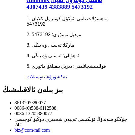
cummins ئەسلى كونترول كلاپان
5473192 4383889 4307439
1. مەھسۇلات نامى: ئوكۇل كونترول كلاپان
5473192
2. مودېل نومۇرى: 5473192
3. ماركا: ئەسلى ۋە يېڭى
4. ئەھۋالى: ئەسلى ۋە يېڭى
5. قوللىنىشچانلىقى: دىزېل يېقىلغۇ ماتورى
تەكشۈرۈش
تەپسىلات
بىز بىلەن ئالاقىلىشىڭ
8613205380077
0086-(0)538-6112588
0086-13205380077
جۇڭگو شەندۇڭ ئۆلكىسى تەييەن شەھىرى دوڭيۈ كوچىسى
24#
biz@com-rail.com