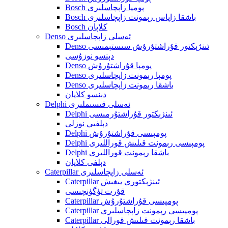
Bosch پومپا زاپچاسلىرى
Bosch باشقا زاپاس رېمونت زاپچاسلىرى
Bosch كلاپان
Denso ئەسلى زاپچاسلىرى
Denso ئىنژېكتور قۇراشتۇرۇش سىستېمىسى
دېنسو نوزۇسى
Denso پومپا قۇراشتۇرۇش
Denso پومپا رېمونت زاپچاسلىرى
Denso باشقا رېمونت زاپچاسلىرى
دېنسو كلاپان
Delphi ئەسلى قىسىملىرى
Delphi ئىنژېكتور قۇراشتۇرمىسى
دېلفىي نوزلى
Delphi پومپىسى قۇراشتۇرۇش
Delphi پومپىسى رېمونت قىلىش قوراللىرى
Delphi باشقا رېمونت قوراللىرى
دېلفى كلاپان
Caterpillar ئەسلى زاپچاسلىرى
Caterpillar ئىنژېكتورى يىغىش
قۇرت تۈگۈنچىسى
Caterpillar پومپىسى قۇراشتۇرۇش
Caterpillar پومپىسى رېمونت زاپچاسلىرى
Caterpillar باشقا رېمونت قىلىش قورالى