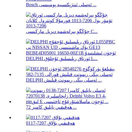
Bosch ئەسلى ئىنژېكسىيە پومپىسى ...
جۇڭگو بىرلەشمە دىزېل ماركىسى C...
DELPHI ئورتاق رېلىسلىق ئۇچلۇق L...
DELPHI ئەسلى يېڭى رېمونت قىلىش ...
ھەقىقىي يايلىق كامېر 72 ...
ھەقىقىي بۇلاق 7207-0117