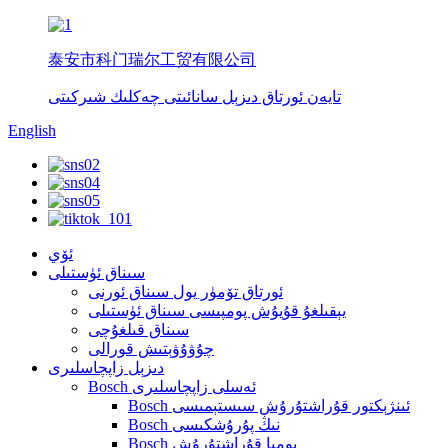
泰安市科门瑞尔工贸有限公司
تايەن ئورتاق دىزېل سانائىتى چەكلىك شىركىتى
English
ئۆي
سىناق ئۈستىلى
ئورتاق تۆمۈر يول سىناق ئورنى
يېقىلغۇ قۇيۇش پومپىسى سىناق ئۈستىلى
سىناق قىلغۇچى
چۇۋۇۋېتىش قورالى
دىزېل زاپچاسلىرى
Bosch ئەسلى زاپچاسلىرى
Bosch ئىنژېكتور قۇراشتۇرۇش سىستېمىسى
Bosch نىڭ پۇرۇشكىسى
Bosch پومپا قۇراشتۇرۇش