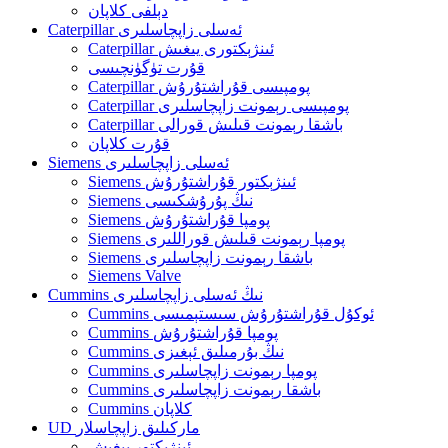
دېلفى كلاپان
Caterpillar ئەسلى زاپچاسلىرى
Caterpillar ئىنژېكتورى يىغىش
قۇرت تۈگۈنچىسى
Caterpillar پومپىسى قۇراشتۇرۇش
Caterpillar پومپىسى رېمونت زاپچاسلىرى
Caterpillar باشقا رېمونت قىلىش قورالى
قۇرت كلاپان
Siemens ئەسلى زاپچاسلىرى
Siemens ئىنژېكتور قۇراشتۇرۇش
Siemens نىڭ پۇرۇشكىسى
Siemens پومپا قۇراشتۇرۇش
Siemens پومپا رېمونت قىلىش قوراللىرى
Siemens باشقا رېمونت زاپچاسلىرى
Siemens Valve
Cummins نىڭ ئەسلى زاپچاسلىرى
Cummins ئوكۇل قۇراشتۇرۇش سىستېمىسى
Cummins پومپا قۇراشتۇرۇش
Cummins نىڭ بۇرمىلىق ئېغىزى
Cummins پومپا رېمونت زاپچاسلىرى
Cummins باشقا رېمونت زاپچاسلىرى
Cummins كلاپان
UD ماركىلىق زاپچاسلار
ئىنژېكتور يىغىش