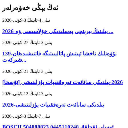
ئەڭ يېڭى خەۋەرلەر
2026-يىلى 4-ئاينىڭ 3-كۈنى
2026-يىلىنىڭ بىرىنچى پەسلىدىكى خۇلاسىسى ۋە ...
2026-يىلى 3-ئاينىڭ 27-كۈنى
139-نۆۋەتلىك ناخشا ئېيتىش پائالىيىتىگە قاتنىشىدىغان
شىركەت...
2026-يىلى 3-ئاينىڭ 21-كۈنى
[نۇسخا] 2026-يىلدىكى سانائەت تەرەققىيات يۈزلىنىشى
2026-يىلى 3-ئاينىڭ 12-كۈنى
2026-يىلدىكى سانائەت تەرەققىيات يۈزلىنىشى
2026-يىلى 7-ئاينىڭ 3-كۈنى
BOSCH ئەسلى ئۇچلۇق 0445110248 504088823...