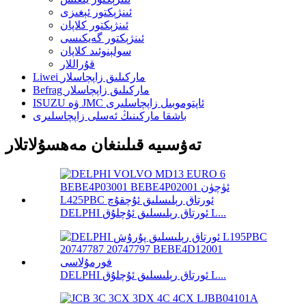
ئىنژېكتور ئېغىزى
ئىنژېكتور كلاپان
ئىنژېكتور گەيكىسى
سولېنوئىد كلاپان
قۇراللار
Liwei ماركىلىق زاپچاسلار
Befrag ماركىلىق زاپچاسلار
ISUZU ۋە JMC ئاپتوموبىل زاپچاسلىرى
باشقا ماركىنىڭ ئەسلى زاپچاسلىرى
تەۋسىيە قىلىنغان مەھسۇلاتلار
DELPHI ئورتاق رېلىسلىق ئۇچلۇق L...
DELPHI ئورتاق رېلىسلىق ئۇچلۇق L...