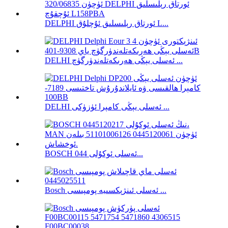
DELPHI ئورتاق رېلىسلىق ئۇچلۇق L...
DELHI ئەسلى يېڭى ھەرىكەتلەندۈرگۈچ ...
DELHI ئەسلى يېڭى كامېرا ئۈزۈكى ...
BOSCH ئەسلى ئوكۇلى 044...
Bosch ئەسلى ئىنژېكسىيە پومپىسى ...