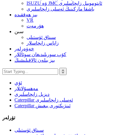
ISUZU ۋە JMC ئاپتوموبىل زاپچاسلىرى
باشقا ماركىنىڭ ئەسلى زاپچاسلىرى
بىز ھەققىدە
VR
ھۆرمەت
سىن
سىناق ئۈستىلى
زاپاس زاپچاسلار
خەۋەرلەر
كۆپ سورىلىدىغان سوئاللار
بىز بىلەن ئالاقىلىشىڭ
ئۆي
مەھسۇلاتلار
دىزېل زاپچاسلىرى
Caterpillar ئەسلى زاپچاسلىرى
Caterpillar ئىنژېكتورى يىغىش
تۈرلەر
سىناق ئۈستىلى