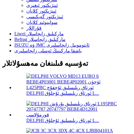
ئىنژېكتور ئېغىزى
ئىنژېكتور كلاپان
ئىنژېكتور گەيكىسى
سولېنوئىد كلاپان
قۇراللار
Liwei ماركىلىق زاپچاسلار
Befrag ماركىلىق زاپچاسلار
ISUZU ۋە JMC ئاپتوموبىل زاپچاسلىرى
باشقا ماركىنىڭ ئەسلى زاپچاسلىرى
تەۋسىيە قىلىنغان مەھسۇلاتلار
DELPHI ئورتاق رېلىسلىق ئۇچلۇق L...
DELPHI ئورتاق رېلىسلىق ئۇچلۇق L...