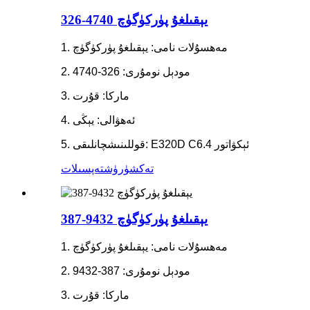
326-4740 يېقىلغۇ پۈركۈگۈچ
1. مەھسۇلات نامى: يېقىلغۇ پۈركۈگۈچ
2. مودېل نومۇرى: 326-4740
3. ماركا: قۇرت
4. ئەھۋالى: يېڭى
5. قوللىنىشچانلىقى: E320D C6.4 ئېكۋاتور
تەكشۈرۈش
تەپسىلات
387-9432 يېقىلغۇ پۈركۈگۈچ
1. مەھسۇلات نامى: يېقىلغۇ پۈركۈگۈچ
2. مودېل نومۇرى: 387-9432
3. ماركا: قۇرت