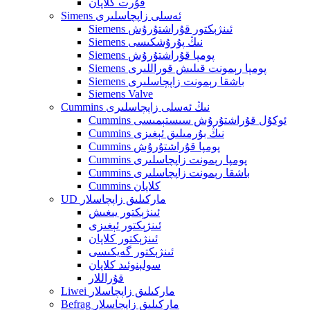
قۇرت كلاپان
Simens ئەسلى زاپچاسلىرى
Siemens ئىنژېكتور قۇراشتۇرۇش
Siemens نىڭ پۇرۇشكىسى
Siemens پومپا قۇراشتۇرۇش
Siemens پومپا رېمونت قىلىش قوراللىرى
Siemens باشقا رېمونت زاپچاسلىرى
Siemens Valve
Cummins نىڭ ئەسلى زاپچاسلىرى
Cummins ئوكۇل قۇراشتۇرۇش سىستېمىسى
Cummins نىڭ بۇرمىلىق ئېغىزى
Cummins پومپا قۇراشتۇرۇش
Cummins پومپا رېمونت زاپچاسلىرى
Cummins باشقا رېمونت زاپچاسلىرى
Cummins كلاپان
UD ماركىلىق زاپچاسلار
ئىنژېكتور يىغىش
ئىنژېكتور ئېغىزى
ئىنژېكتور كلاپان
ئىنژېكتور گەيكىسى
سولېنوئىد كلاپان
قۇراللار
Liwei ماركىلىق زاپچاسلار
Befrag ماركىلىق زاپچاسلار