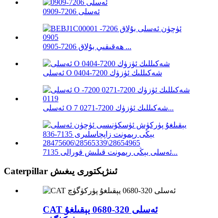
ئەسلى 7206-0909
ھەقىقىي بۇلاق 7206-0905 ...
ئەسلى O شەكىللىك ئۈزۈك 7200-0404
ئەسلى O شەكىللىك ئۈزۈك 7200-0271 7...
ئەسلى يېڭى رېمونت قىلىش قورالى 7135...
Caterpillar ئىنژېكتورى يىغىش
CAT ئەسلى 320-0680 يېقىلغۇ