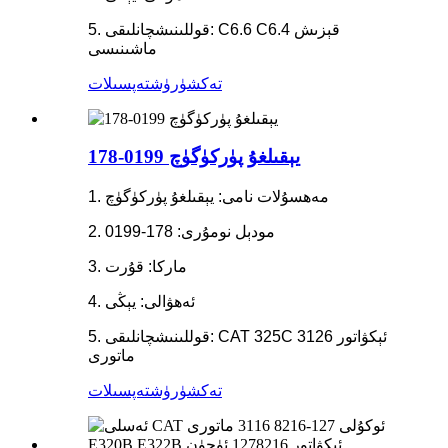
5. قوللىنىشچانلىقى: C6.6 C6.4 قېزىش
ماشىنىسى
تەكشۈرۈش
تەپسىلات
178-0199 يېقىلغۇ پۈركۈگۈچ
1. مەھسۇلات نامى: يېقىلغۇ پۈركۈگۈچ
2. مودېل نومۇرى: 178-0199
3. ماركا: قۇرت
4. ئەھۋالى: يېڭى
5. قوللىنىشچانلىقى: CAT 325C 3126 ئېكۋاتور
ماتورى
تەكشۈرۈش
تەپسىلات