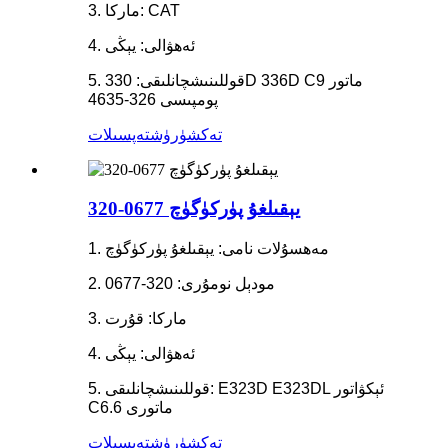
3. ماركا: CAT
4. ئەھۋالى: يېڭى
5. قوللىنىشچانلىقى: 330D 336D C9 ماتور
پومپىسى 326-4635
تەكشۈرۈش
تەپسىلات
320-0677 يېقىلغۇ پۈركۈگۈچ
1. مەھسۇلات نامى: يېقىلغۇ پۈركۈگۈچ
2. مودېل نومۇرى: 320-0677
3. ماركا: قۇرت
4. ئەھۋالى: يېڭى
5. قوللىنىشچانلىقى: E323D E323DL ئېكۋاتور
C6.6 ماتورى
تەكشۈرۈش
تەپسىلات