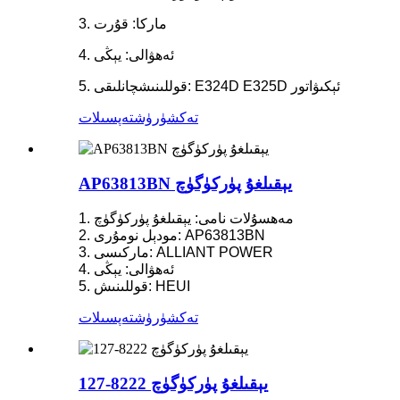
3. ماركا: قۇرت
4. ئەھۋالى: يېڭى
5. قوللىنىشچانلىقى: E324D E325D ئېكىۋاتور
تەكشۈرۈش
تەپسىلات
AP63813BN يېقىلغۇ پۈركۈگۈچ
1. مەھسۇلات نامى: يېقىلغۇ پۈركۈگۈچ
2. مودېل نومۇرى: AP63813BN
3. ماركىسى: ALLIANT POWER
4. ئەھۋالى: يېڭى
5. قوللىنىش: HEUI
تەكشۈرۈش
تەپسىلات
127-8222 يېقىلغۇ پۈركۈگۈچ