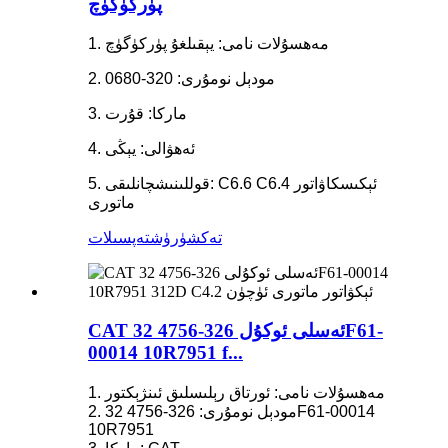
پۈركۈگۈچ
1. مەھسۇلات نامى: يېقىلغۇ پۈركۈگۈچ
2. مودېل نومۇرى: 320-0680
3. ماركا: قۇرت
4. ئەھۋالى: يېڭى
5. قوللىنىشچانلىقى: C6.6 C6.4 ئېكىسكاۋاتور
ماتورى
تەكشۈرۈش
تەپسىلات
CAT ئەسلى ئوكۇل 326-4756 32F61-
00014 10R7951 f...
1. مەھسۇلات نامى: ئورتاق رېلىسلىق ئىنژېكتور
2. مودېل نومۇرى: 326-4756 32F61-00014
10R7951