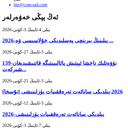
biz@com-rail.com
ئەڭ يېڭى خەۋەرلەر
2026-يىلى 4-ئاينىڭ 3-كۈنى
2026-يىلىنىڭ بىرىنچى پەسلىدىكى خۇلاسىسى ۋە ...
2026-يىلى 3-ئاينىڭ 27-كۈنى
139-نۆۋەتلىك ناخشا ئېيتىش پائالىيىتىگە قاتنىشىدىغان
شىركەت...
2026-يىلى 3-ئاينىڭ 21-كۈنى
[نۇسخا] 2026-يىلدىكى سانائەت تەرەققىيات يۈزلىنىشى
2026-يىلى 3-ئاينىڭ 12-كۈنى
2026-يىلدىكى سانائەت تەرەققىيات يۈزلىنىشى
2026-يىلى 7-ئاينىڭ 3-كۈنى