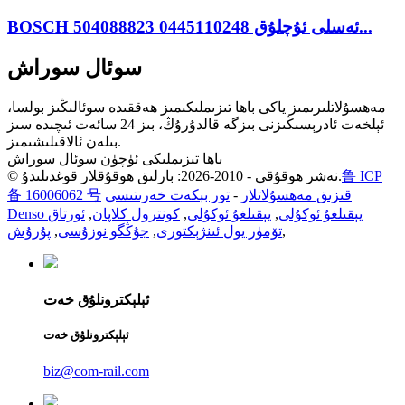
BOSCH ئەسلى ئۇچلۇق 0445110248 504088823...
سوئال سوراش
مەھسۇلاتلىرىمىز ياكى باھا تىزىملىكىمىز ھەققىدە سوئالىڭىز بولسا،
ئېلخەت ئادرېسىڭىزنى بىزگە قالدۇرۇڭ، بىز 24 سائەت ئىچىدە سىز
بىلەن ئالاقىلىشىمىز.
باھا تىزىملىكى ئۈچۈن سوئال سوراش
鲁 ICP
© نەشر ھوقۇقى - 2010-2026: بارلىق ھوقۇقلار قوغدىلىدۇ.
قىزىق مەھسۇلاتلار
-
تور بېكەت خەرىتىسى
备 16006062 号
Denso يېقىلغۇ ئوكۇلى
,
يېقىلغۇ ئوكۇلى
,
كونترول كلاپان
,
ئورتاق
,
تۆمۈر يول ئىنژېكتورى
,
جۇڭگو نوزۇسى
,
پۇرۇش
ئېلېكترونلۇق خەت
ئېلېكترونلۇق خەت
biz@com-rail.com