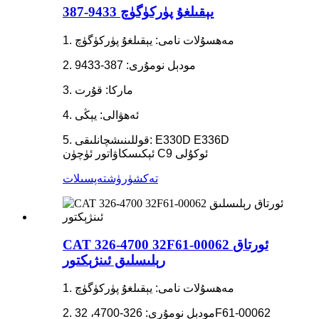
387-9433 يېقىلغۇ پۈركۈگۈچ
1. مەھسۇلات نامى: يېقىلغۇ پۈركۈگۈچ
2. مودېل نومۇرى: 387-9433
3. ماركا: قۇرت
4. ئەھۋالى: يېڭى
5. قوللىنىشچانلىقى: E330D E336D
ئېكىسكاۋاتور ئۈچۈن C9 ئوكۇلى
تەكشۈرۈش
تەپسىلات
CAT 326-4700 32F61-00062 ئورتاق
رېلىسلىق ئىنژېكتور
1. مەھسۇلات نامى: يېقىلغۇ پۈركۈگۈچ
2. مودېل نومۇرى: 326-4700، 32F61-00062