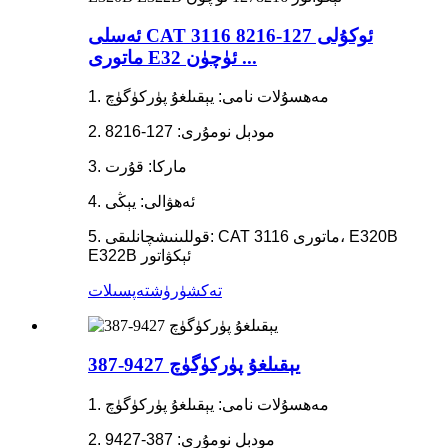
ئەسلى CAT ئوكۇلى 127-8216 3116
ماتورى E32 ئۈچۈن ...
1. مەھسۇلات نامى: يېقىلغۇ پۈركۈگۈچ
2. مودېل نومۇرى: 127-8216
3. ماركا: قۇرت
4. ئەھۋالى: يېڭى
5. قوللىنىشچانلىقى: CAT 3116 ماتورى، E320B
E322B ئېكۋاتور
تەكشۈرۈش
تەپسىلات
387-9427 يېقىلغۇ پۈركۈگۈچ
1. مەھسۇلات نامى: يېقىلغۇ پۈركۈگۈچ
2. مودېل نومۇرى: 387-9427