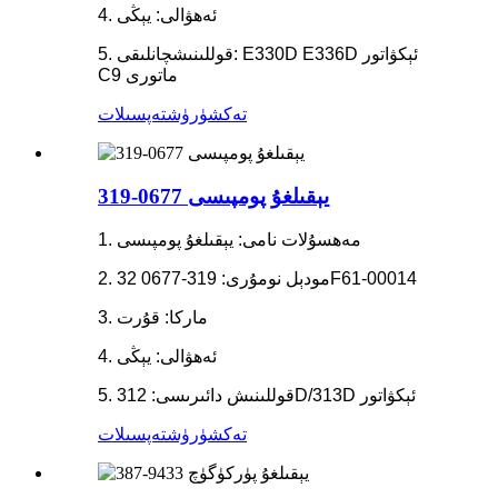
4. ئەھۋالى: يېڭى
5. قوللىنىشچانلىقى: E330D E336D ئېكۋاتور
C9 ماتورى
تەكشۈرۈش
تەپسىلات
319-0677 يېقىلغۇ پومپىسى
1. مەھسۇلات نامى: يېقىلغۇ پومپىسى
2. مودېل نومۇرى: 319-0677 32F61-00014
3. ماركا: قۇرت
4. ئەھۋالى: يېڭى
5. قوللىنىش دائىرىسى: 312D/313D ئېكۋاتور
تەكشۈرۈش
تەپسىلات