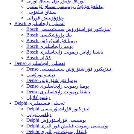
ئورتاق تۆمۈر يول سىناق ئورنى
يېقىلغۇ قۇيۇش پومپىسى سىناق ئۈستىلى
سىناق قىلغۇچى
چۇۋۇۋېتىش قورالى
Bosch ئەسلى زاپچاسلىرى
Bosch ئىنژېكتور قۇراشتۇرۇش سىستېمىسى
Bosch نىڭ پۇرۇشكىسى
Bosch پومپا قۇراشتۇرۇش
Bosch پومپا زاپچاسلىرى
Bosch باشقا زاپاس رېمونت زاپچاسلىرى
Bosch كلاپان
Denso ئەسلى زاپچاسلىرى
Denso ئىنژېكتور قۇراشتۇرۇش سىستېمىسى
دېنسو نوزۇسى
Denso پومپا قۇراشتۇرۇش
Denso پومپا رېمونت زاپچاسلىرى
Denso باشقا رېمونت زاپچاسلىرى
دېنسو كلاپان
Delphi ئەسلى قىسىملىرى
Delphi ئىنژېكتور قۇراشتۇرمىسى
دېلفىي نوزلى
Delphi پومپىسى قۇراشتۇرۇش
Delphi پومپىسى رېمونت قىلىش قوراللىرى
Delphi باشقا رېمونت قوراللىرى