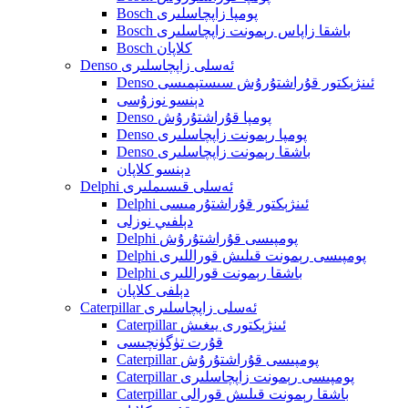
Bosch پومپا زاپچاسلىرى
Bosch باشقا زاپاس رېمونت زاپچاسلىرى
Bosch كلاپان
Denso ئەسلى زاپچاسلىرى
Denso ئىنژېكتور قۇراشتۇرۇش سىستېمىسى
دېنسو نوزۇسى
Denso پومپا قۇراشتۇرۇش
Denso پومپا رېمونت زاپچاسلىرى
Denso باشقا رېمونت زاپچاسلىرى
دېنسو كلاپان
Delphi ئەسلى قىسىملىرى
Delphi ئىنژېكتور قۇراشتۇرمىسى
دېلفىي نوزلى
Delphi پومپىسى قۇراشتۇرۇش
Delphi پومپىسى رېمونت قىلىش قوراللىرى
Delphi باشقا رېمونت قوراللىرى
دېلفى كلاپان
Caterpillar ئەسلى زاپچاسلىرى
Caterpillar ئىنژېكتورى يىغىش
قۇرت تۈگۈنچىسى
Caterpillar پومپىسى قۇراشتۇرۇش
Caterpillar پومپىسى رېمونت زاپچاسلىرى
Caterpillar باشقا رېمونت قىلىش قورالى