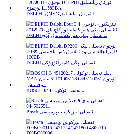
DELPHI ئورتاق رېلىسلىق ئۇچلۇق L...
DELHI ئەسلى يېڭى ھەرىكەتلەندۈرگۈچ ...
DELHI ئەسلى يېڭى كامېرا ئۈزۈكى ...
BOSCH ئەسلى ئوكۇلى 044...
Bosch ئەسلى ئىنژېكسىيە پومپىسى ...