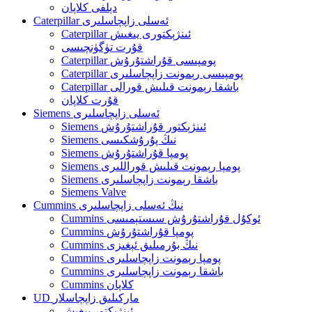
دېلفى كلاپان
Caterpillar ئەسلى زاپچاسلىرى
Caterpillar ئىنژېكتورى يىغىش
قۇرت تۈگۈنچىسى
Caterpillar پومپىسى قۇراشتۇرۇش
Caterpillar پومپىسى رېمونت زاپچاسلىرى
Caterpillar باشقا رېمونت قىلىش قورالى
قۇرت كلاپان
Siemens ئەسلى زاپچاسلىرى
Siemens ئىنژېكتور قۇراشتۇرۇش
Siemens نىڭ پۇرۇشكىسى
Siemens پومپا قۇراشتۇرۇش
Siemens پومپا رېمونت قىلىش قوراللىرى
Siemens باشقا رېمونت زاپچاسلىرى
Siemens Valve
Cummins نىڭ ئەسلى زاپچاسلىرى
Cummins ئوكۇل قۇراشتۇرۇش سىستېمىسى
Cummins پومپا قۇراشتۇرۇش
Cummins نىڭ بۇرمىلىق ئېغىزى
Cummins پومپا رېمونت زاپچاسلىرى
Cummins باشقا رېمونت زاپچاسلىرى
Cummins كلاپان
UD ماركىلىق زاپچاسلار
ئىنژېكتور يىغىش