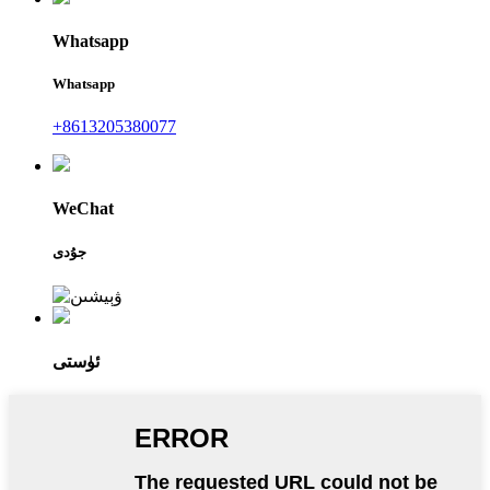
Whatsapp
Whatsapp
+8613205380077
WeChat
جۇدى
ئۈستى