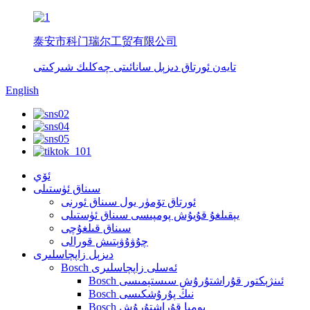
泰安市科门瑞尔工贸有限公司
تايەن ئورتاق دىزېل سانائىتى چەكلىك شىركىتى
English
ئۆي
سىناق ئۈستىلى
ئورتاق تۆمۈر يول سىناق ئورنى
يېقىلغۇ قۇيۇش پومپىسى سىناق ئۈستىلى
سىناق قىلغۇچى
چۇۋۇۋېتىش قورالى
دىزېل زاپچاسلىرى
Bosch ئەسلى زاپچاسلىرى
Bosch ئىنژېكتور قۇراشتۇرۇش سىستېمىسى
Bosch نىڭ پۇرۇشكىسى
Bosch پومپا قۇراشتۇرۇش