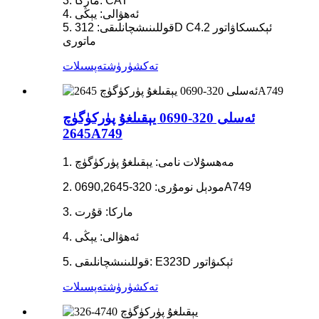
3. ماركا: CAT
4. ئەھۋالى: يېڭى
5. قوللىنىشچانلىقى: 312D C4.2 ئېكىسكاۋاتور
ماتورى
تەكشۈرۈش
تەپسىلات
ئەسلى 320-0690 يېقىلغۇ پۈركۈگۈچ
2645A749
1. مەھسۇلات نامى: يېقىلغۇ پۈركۈگۈچ
2. مودېل نومۇرى: 320-0690,2645A749
3. ماركا: قۇرت
4. ئەھۋالى: يېڭى
5. قوللىنىشچانلىقى: E323D ئېكىۋاتور
تەكشۈرۈش
تەپسىلات