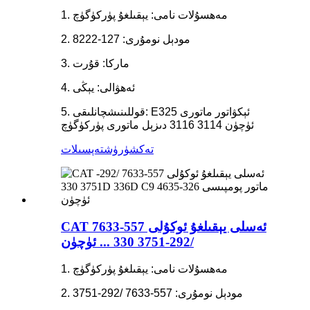
1. مەھسۇلات نامى: يېقىلغۇ پۈركۈگۈچ
2. مودېل نومۇرى: 127-8222
3. ماركا: قۇرت
4. ئەھۋالى: يېڭى
5. قوللىنىشچانلىقى: E325 ئېكۋاتور ماتورى
ئۈچۈن 3114 3116 دىزېل ماتورى پۈركۈگۈچ
تەكشۈرۈش
تەپسىلات
CAT ئەسلى يېقىلغۇ ئوكۇلى 557-7633
/292-3751 330 ... ئۈچۈن
1. مەھسۇلات نامى: يېقىلغۇ پۈركۈگۈچ
2. مودېل نومۇرى: 557-7633 /292-3751