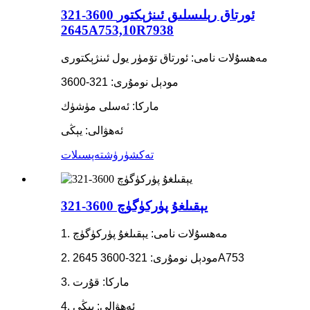
321-3600 ئورتاق رېلىسلىق ئىنژېكتور
2645A753,10R7938
مەھسۇلات نامى: ئورتاق تۆمۈر يول ئىنژېكتورى
مودېل نومۇرى: 321-3600
ماركا: ئەسلى مۈشۈك
ئەھۋالى: يېڭى
تەكشۈرۈش
تەپسىلات
321-3600 يېقىلغۇ پۈركۈگۈچ
1. مەھسۇلات نامى: يېقىلغۇ پۈركۈگۈچ
2. مودېل نومۇرى: 321-3600 2645A753
3. ماركا: قۇرت
4. ئەھۋالى: يېڭى