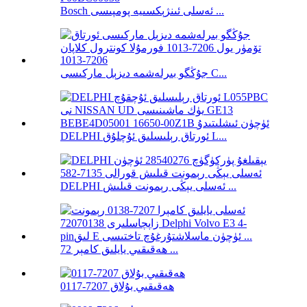
Bosch ئەسلى ئىنژېكسىيە پومپىسى ...
جۇڭگو بىرلەشمە دىزېل ماركىسى C...
DELPHI ئورتاق رېلىسلىق ئۇچلۇق L...
DELPHI ئەسلى يېڭى رېمونت قىلىش ...
ھەقىقىي يايلىق كامېر 72 ...
ھەقىقىي بۇلاق 7207-0117