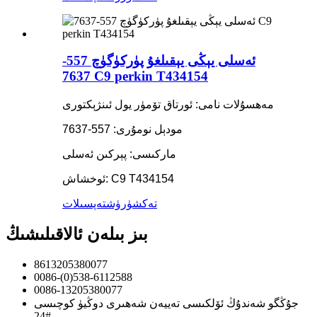
ئەسلى يېڭى يېقىلغۇ پۈركۈگۈچ 557-
7637 C9 perkin T434154
مەھسۇلات نامى: ئورتاق تۆمۈر يول ئىنژېكتورى
مودېل نومۇرى: 557-7637
ماركىسى: پېركىن ئەسلى
ئوخشاش: C9 T434154
تەكشۈرۈش
تەپسىلات
بىز بىلەن ئالاقىلىشىڭ
8613205380077
0086-(0)538-6112588
0086-13205380077
جۇڭگو شەندۇڭ ئۆلكىسى تەييەن شەھىرى دوڭيۈ كوچىسى
24#